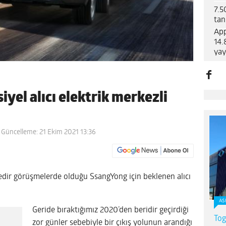
7.5
tanı
App
14.
yay
yel alıcı elektrik merkezli
 Güncelleme: 21 Ekim 2021 13:36
dir görüşmelerde olduğu SsangYong için beklenen alıcı
AS
Geride bıraktığımız 2020’den beridir geçirdiği
Tog
zor günler sebebiyle bir çıkış yolunun arandığı