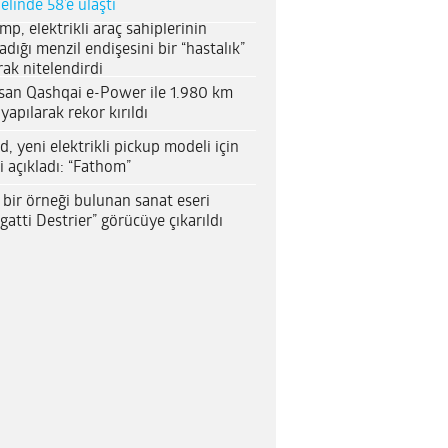
elinde 58’e ulaştı
mp, elektrikli araç sahiplerinin
adığı menzil endişesini bir “hastalık”
rak nitelendirdi
san Qashqai e-Power ile 1.980 km
 yapılarak rekor kırıldı
d, yeni elektrikli pickup modeli için
i açıkladı: “Fathom”
 bir örneği bulunan sanat eseri
gatti Destrier” görücüye çıkarıldı