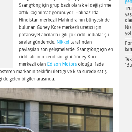
gen
SsangYong için grup bazlı olarak el değiştirme
Tru
artık kaçınılmaz görünüyor. Halihazırda
yaş
Hindistan merkezli Mahindra’nın bünyesinde
ola
Nis
bulunan Güney Kore merkezli üretici için
yol
potansiyel alıcılarla ilgili çok ciddi iddialar şu
sıralar gündemde.
Nikkei
tarafından
For
ism
paylaşılan son gelişmelerde, SsangYong için en
ciddi alıcının kendisini gibi Güney Kore
Tek
merkezli olan
Edison Motors
olduğu ifade
“Bu
gösteren markanın teklifini ilettiği ve kısa sürede satış
i de gelen bilgiler arasında.