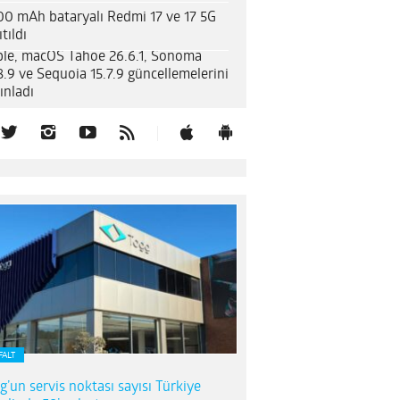
00 mAh bataryalı Redmi 17 ve 17 5G
tıldı
le, macOS Tahoe 26.6.1, Sonoma
8.9 ve Sequoia 15.7.9 güncellemelerini
ınladı
FALT
g’un servis noktası sayısı Türkiye