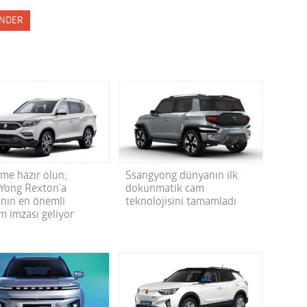
NDER
ime hazır olun;
Ssangyong dünyanın ilk
Yong Rexton’a
dokunmatik cam
nın en önemli
teknolojisini tamamladı
m imzası geliyor