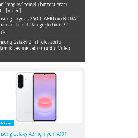
an “maglev” temelli bir test aracı
tti [Video]
msung Exynos 2600, AMD’nin RDNA4
arisini temel alan güçlü bir GPU
ıyor
sung Galaxy Z TriFold, zorlu
lamlık testine tabi tutuldu [Video]
MPANYA
sung Galaxy A37 için yeni A101