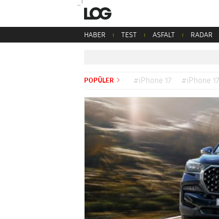
HABER
TEST
ASFALT
RADAR
POPÜLER
#iPhone 17
#iPhone 17