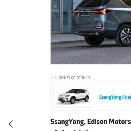
İLGİNİZİ ÇEKEBİLİR
SsangYong ilk e
SsangYong, Edison Motors 