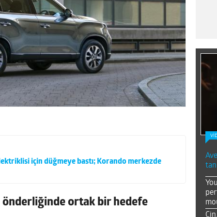
Vİ
Ave
lektriklisi için düğmeye bastı; Korando merkezde
tan
You
per
önderliğinde ortak bir hedefe
mou
Çin