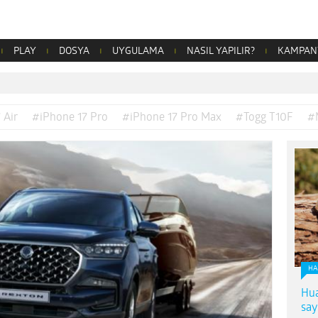
PLAY
DOSYA
UYGULAMA
NASIL YAPILIR?
KAMPAN
 Air
#iPhone 17 Pro
#iPhone 17 Pro Max
#Togg T10F
#
HA
Hua
say