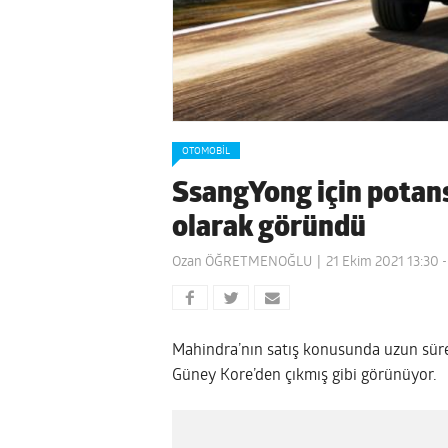
OTOMOBIL
SsangYong için potansi
olarak göründü
Ozan ÖĞRETMENOĞLU
21 Ekim 2021 13:30
-
Mahindra’nın satış konusunda uzun süre
Güney Kore’den çıkmış gibi görünüyor.