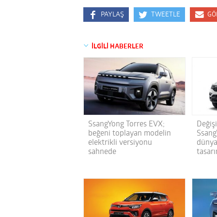
PAYLAŞ
TWEETLE
GÖ
İLGİLİ HABERLER
SsangYong Torres EVX;
Değiş
beğeni toplayan modelin
Ssang
elektrikli versiyonu
dünya
sahnede
tasarı