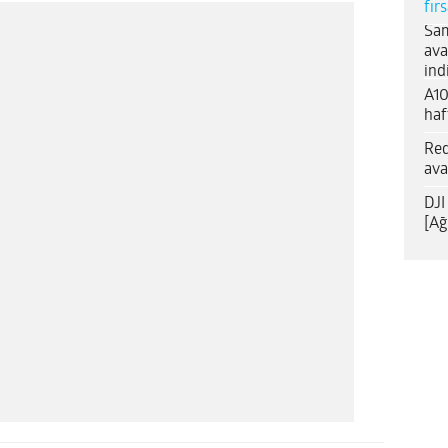
fır
Sam
ava
ind
A10
haf
Red
ava
DJI
[Ağ