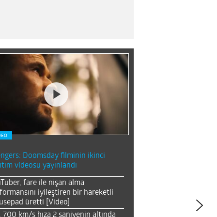
DEO
ngers: Doomsday filminin ikinci
ıtım videosu yayınlandı
Tuber, fare ile nişan alma
formansını iyileştiren bir hareketli
sepad üretti [Video]
, 700 km/s hıza 2 saniyenin altında