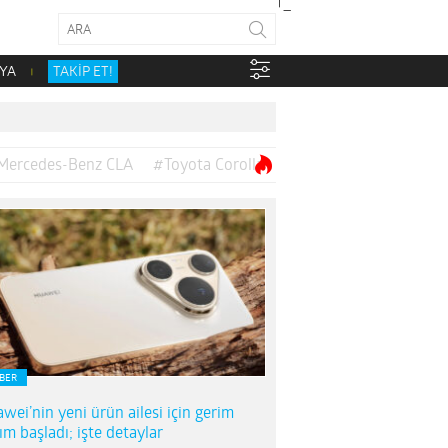
YA
TAKİP ET!
Mercedes-Benz CLA
#Toyota Corolla
BER
wei’nin yeni ürün ailesi için gerim
ım başladı; işte detaylar