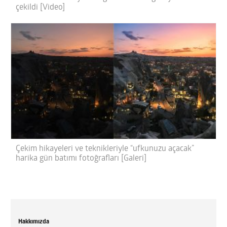
çekildi [Video]
Çekim hikayeleri ve teknikleriyle “ufkunuzu açacak”
harika gün batımı fotoğrafları [Galeri]
Hakkımızda