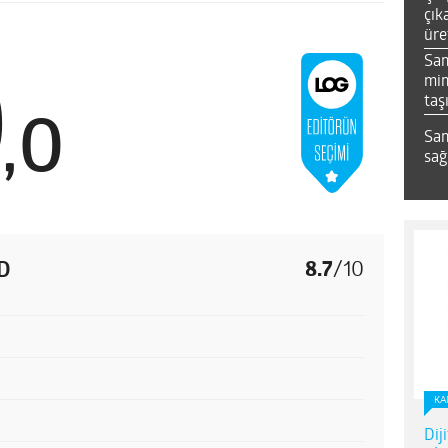
çık
üre
Sa
0
mim
taş
,
0
Sam
sağ
SD
8.7
/
10
KA
Dij