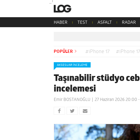
HABER
TEST
ASFALT
RADAR
POPÜLER
#iPhone 17
#iPhone 17
AKSESUAR İNCELEME
Taşınabilir stüdyo ce
incelemesi
Emir BOSTANOĞLU
27 Haziran 2026 20:00
-