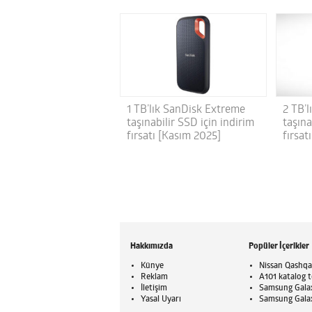
1 TB’lık SanDisk Extreme
2 TB’
taşınabilir SSD için indirim
taşına
fırsatı [Kasım 2025]
fırsat
Hakkımızda
Popüler İçerikler
Künye
Nissan Qashqai
Reklam
A101 katalog t
İletişim
Samsung Galaxy
Yasal Uyarı
Samsung Galaxy