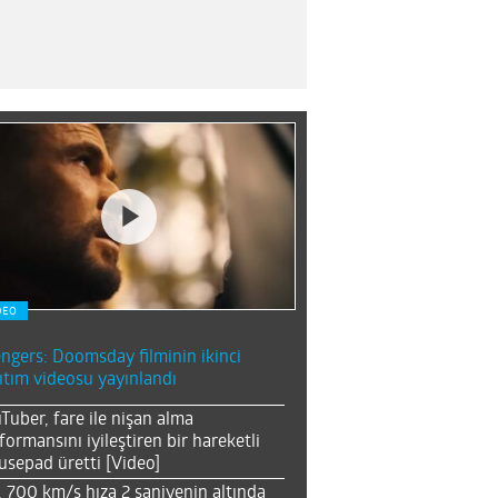
DEO
ngers: Doomsday filminin ikinci
ıtım videosu yayınlandı
Tuber, fare ile nişan alma
formansını iyileştiren bir hareketli
sepad üretti [Video]
, 700 km/s hıza 2 saniyenin altında