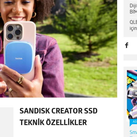
Dij
BİM
QLE
içi
SANDISK CREATOR SSD
TEKNİK ÖZELLİKLER
AS
Sma