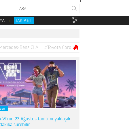
YA
TAKİP ET!
Mercedes-Benz CLA
#Toyota Corolla
BER
 VI’nın 27 Ağustos tanıtımı yaklaşık
dakika sürebilir