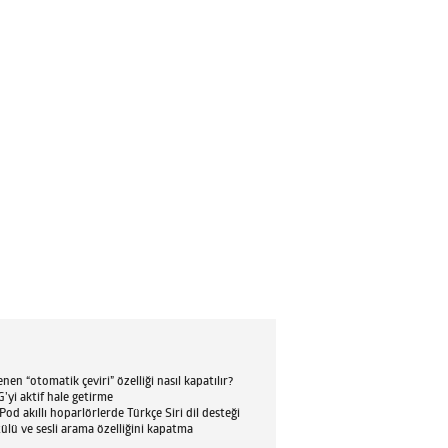
en “otomatik çeviri” özelliği nasıl kapatılır?
’yi aktif hale getirme
d akıllı hoparlörlerde Türkçe Siri dil desteği
tülü ve sesli arama özelliğini kapatma