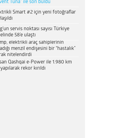
vent Tuna” ile son buldu
ktrikli Smart #2 için yeni fotoğraflar
laşıldı
g’un servis noktası sayısı Türkiye
elinde 58’e ulaştı
mp, elektrikli araç sahiplerinin
adığı menzil endişesini bir “hastalık”
rak nitelendirdi
san Qashqai e-Power ile 1.980 km
 yapılarak rekor kırıldı