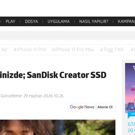
PLAY
DOSYA
UYGULAMA
NASIL YAPILIR?
KAMPAN
 Air
#iPhone 17 Pro
#iPhone 17 Pro Max
#Togg T10F
#
binizde; SanDisk Creator SSD
 Güncelleme: 29 Haziran 2026 10:26
HA
GTA
20 