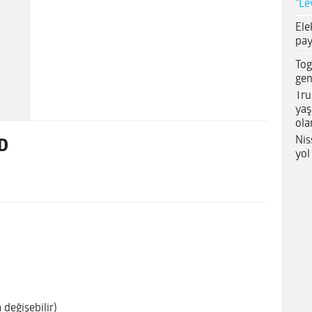
“Le
Ele
pay
Tog
gen
Tru
yaş
ola
Nis
SD
yol
değişebilir)