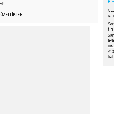
BİM
LAR
QLE
 ÖZELLİKLER
içi
Sam
fır
Sam
ava
ind
A10
haf