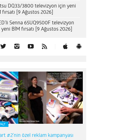
itsu DQ33/3800 televizyon için yeni
 fırsatı [9 Ağustos 2026]
D’li Senna 65UQ9500F televizyon
n yeni BİM fırsatı [9 Ağustos 2026]
FALT
rt #2’nin özel reklam kampanyası