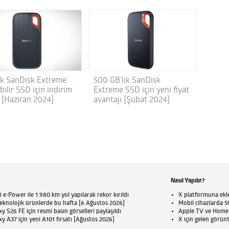
lık SanDisk Extreme
500 GB’lık SanDisk
bilir SSD için indirim
Extreme SSD için yeni fiyat
ı [Haziran 2024]
avantajı [Şubat 2024]
Nasıl Yapılır?
 e-Power ile 1.980 km yol yapılarak rekor kırıldı
X platformuna eklen
eknolojik ürünlerde bu hafta [6 Ağustos 2026]
Mobil cihazlarda 5G
 S26 FE için resmi basın görselleri paylaşıldı
Apple TV ve HomePo
 A37 için yeni A101 fırsatı [Ağustos 2026]
X için gelen görün