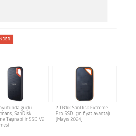
NDER
oyutunda güçlü
2 TB’lık SanDisk Extreme
rmans; SanDisk
Pro SSD için fiyat avantajı
me Taşınabilir SSD V2
[Mayıs 2024]
emesi