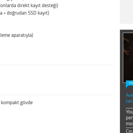
nlarda direkt kayıt desteği)
a + doğrudan SSD kayıt)
leme aparatıyla)
Vİ
Ave
tan
, kompakt gövde
You
per
mou
Çin