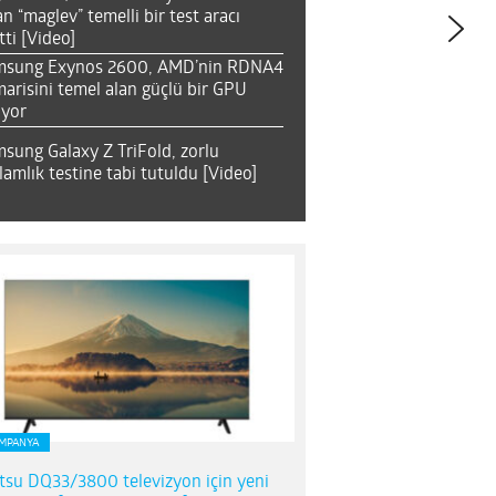
an “maglev” temelli bir test aracı
tti [Video]
msung Exynos 2600, AMD’nin RDNA4
arisini temel alan güçlü bir GPU
ıyor
sung Galaxy Z TriFold, zorlu
lamlık testine tabi tutuldu [Video]
MPANYA
itsu DQ33/3800 televizyon için yeni