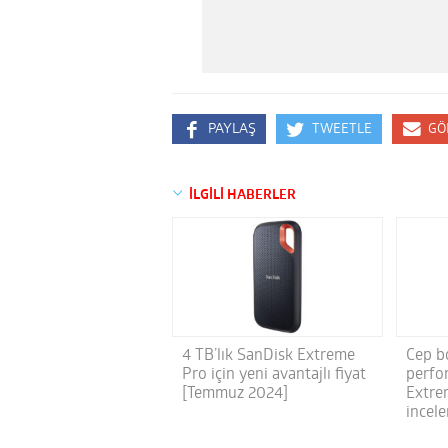
PAYLAŞ
TWEETLE
GÖ
İLGİLİ HABERLER
4 TB’lık SanDisk Extreme
Cep b
Pro için yeni avantajlı fiyat
perfo
[Temmuz 2024]
Extre
incel