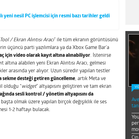
yeni nesil PC işlemcisi için resmi bazı tarihler geldi
Tool / Ekran Alıntısı Aracı
” ile tüm ekranın görüntüsünü
erin üçüncü parti yazılımlara ya da Xbox Game Bar’a
 için video olarak kayıt altına alınabiliyor
. İstenirse
t altına alabilen yeni Ekran Alıntısı Aracı, gelmesi
ler arasında yer alıyor. Uzun süredir yapılan testler
a sekme desteği getiren güncelleme
, artık Meta ve
il olduğu “
widget
” altyapısını geliştiren ve tam ekran
Vİ
odağında sesli kontrol / yönetim altyapısını da
Ave
başta olmak üzere yapılan birçok değişiklik ile ses
tan
esi 1-2 haftayı bulacak.
You
per
mou
Çin