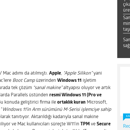
çık
üre
Sa
mim
taş
Sam
sağ
 Mac adımı da atılmıştı.
Apple
,
“Apple Silikon”
yani
ac’lere
Boot Camp
üzerinden
Windows 11
işletim
Burada tek çözüm
“sanal makine”
altyapısı oluyor ve artık
rlarda Parallels üstünden
resmi Windows 11 (Pro ve
Bu konuda geliştirici firma ile
ortaklık kuran
Microsoft,
 “
Windows 11’in Arm sürümünü M-Serisi işlemciye sahip
olarak tanıtıyor. Aktarıldığı kadarıyla sanal makine
KA
liyor ve Mac kullanıcıları süreçte W11’in
TPM
ve
Secure
Red