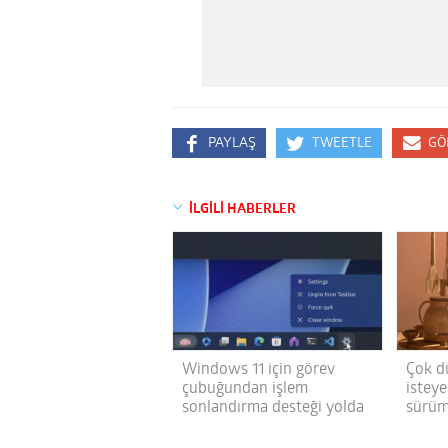
PAYLAŞ
TWEETLE
GÖ
İLGİLİ HABERLER
Windows 11 için görev
Çok d
çubuğundan işlem
istey
sonlandırma desteği yolda
sürüm