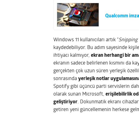
Qualcomm imzalı 
Windows 11 kullanıcıları artık “
Snipping 
kaydedebiliyor. Bu adım sayesinde kişil
ihtiyacı kalmıyor,
ekran herhangi bir amaç
ekranın sadece belirlenen kısmını da kayı
gerçekten çok uzun süren yerleşik özellik
sonrasında
yerleşik notlar uygulamasın
Spotify gibi üçüncü parti servislerin dah
olarak sunan Microsoft,
erişilebilirlik 
geliştiriyor
. Dokunmatik ekranı cihazlar 
getiren yeni güncellemenin herkese gelm