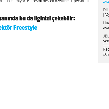
runda kalmıyor. Bu resmi destek özellikle IT personeli
ava
DJI
[Ağ
nında bu da ilginizi çekebilir:
Hua
ektör Freestyle
ava
JBL
yen
Red
202