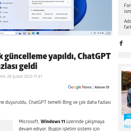
For
ism
Ado
far
k güncelleme yapıldı, ChatGPT
zlası geldi
me: 28 Şubat 2023 17:41
me duyuruldu, ChatGPT temelli Bing ve çok daha fazlası
AS
Microsoft,
Windows 11
üzerinde çalışmaya
Nis
devam ediyor. Bugün işletim sistemi için