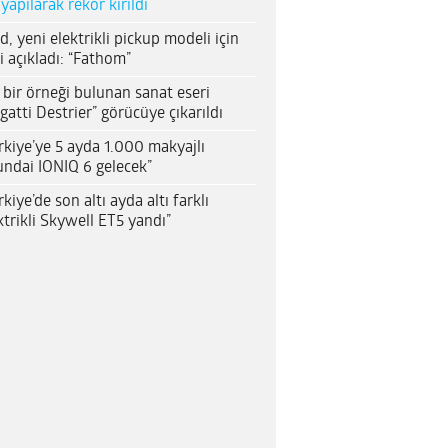
 yapılarak rekor kırıldı
d, yeni elektrikli pickup modeli için
i açıkladı: “Fathom”
 bir örneği bulunan sanat eseri
gatti Destrier” görücüye çıkarıldı
rkiye’ye 5 ayda 1.000 makyajlı
ndai IONIQ 6 gelecek”
rkiye’de son altı ayda altı farklı
ktrikli Skywell ET5 yandı”