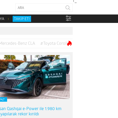
YA
TAKİP ET!
Mercedes-Benz CLA
#Toyota Corolla
FALT
san Qashqai e-Power ile 1.980 km
 yapılarak rekor kırıldı