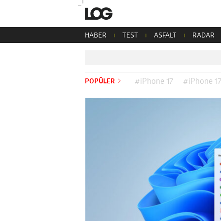
HABER
TEST
ASFALT
RADAR
POPÜLER
#iPhone 17
#iPhone 17