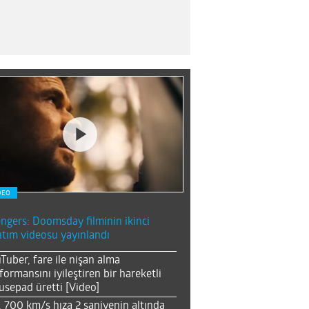
DEO
ngers: Doomsday filminin ikinci
ıtım videosu yayınlandı
Tuber, fare ile nişan alma
formansını iyileştiren bir hareketli
sepad üretti [Video]
, 700 km/s hıza 2 saniyenin altında