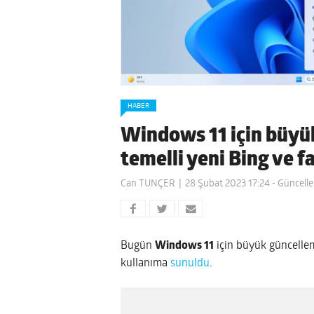
HABER
Windows 11 için büyü
temelli yeni Bing ve fa
Can TUNÇER
28 Şubat 2023 17:24
- Güncelle
Bugün
Windows 11
için büyük güncelle
kullanıma
sunuldu
.