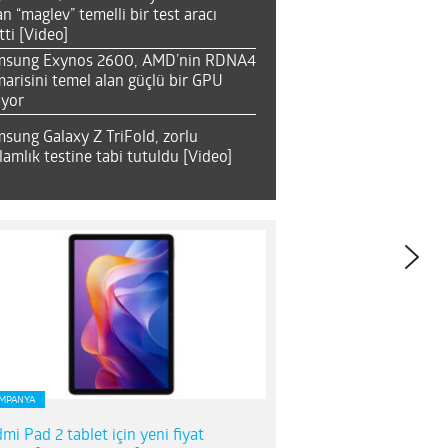
an “maglev” temelli bir test aracı
tti [Video]
msung Exynos 2600, AMD’nin RDNA4
arisini temel alan güçlü bir GPU
ıyor
sung Galaxy Z TriFold, zorlu
lamlık testine tabi tutuldu [Video]
MPANYA
mi Pad 2 tablet için yeni fiyat