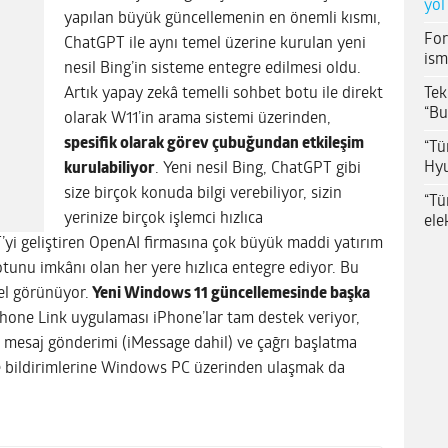
yol
yapılan büyük güncellemenin en önemli kısmı,
For
ChatGPT ile aynı temel üzerine kurulan yeni
ism
nesil Bing’in sisteme entegre edilmesi oldu.
Tek
Artık yapay zekâ temelli sohbet botu ile direkt
“Bu
olarak W11’in arama sistemi üzerinden,
spesifik olarak görev çubuğundan etkileşim
“Tü
Hyu
kurulabiliyor
. Yeni nesil Bing, ChatGPT gibi
size birçok konuda bilgi verebiliyor, sizin
“Tü
yerinize birçok işlemci hızlıca
ele
T’yi geliştiren OpenAI firmasına çok büyük maddi yatırım
tunu imkânı olan her yere hızlıca entegre ediyor. Bu
el görünüyor.
Yeni Windows 11 güncellemesinde başka
Phone Link uygulaması iPhone’lar tam destek veriyor,
 mesaj gönderimi (iMessage dahil) ve çağrı başlatma
ne bildirimlerine Windows PC üzerinden ulaşmak da