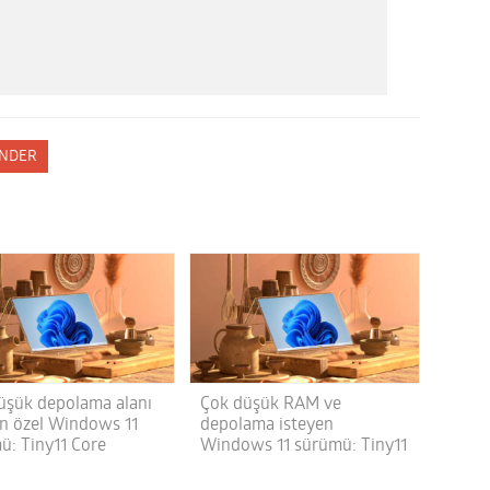
NDER
üşük depolama alanı
Çok düşük RAM ve
en özel Windows 11
depolama isteyen
ü: Tiny11 Core
Windows 11 sürümü: Tiny11