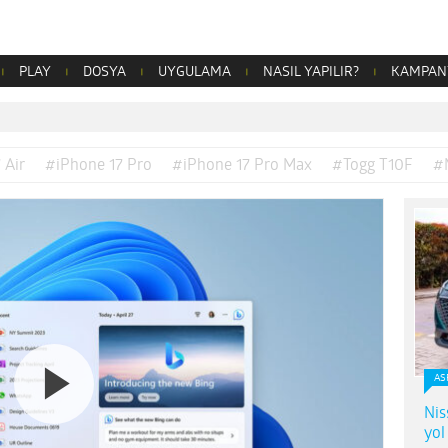
PLAY
DOSYA
UYGULAMA
NASIL YAPILIR?
KAMPAN
 Air
#iPhone 17 Pro
#iPhone 17 Pro Max
#Togg T10F
#
AS
Nis
yol