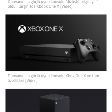
Dünyanın en güçlü oyun konsolu “dizüstü bilgisayar”
oldu: Karşınızda Xbook One X [Video]
Dünyanın en güçlü oyun konsolu Xbox One X ve tüm
özellikleri [Video]