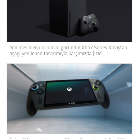
Yeni nesilden ilk konsol göründü! Xbox Series X baştan
aşağı yenilenen tasarımıyla karşımızda [İzle]