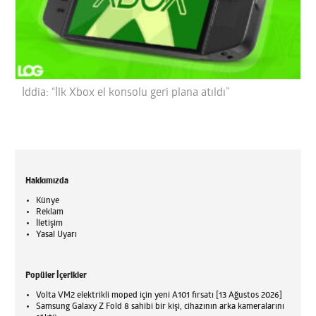
İddia: “İlk Xbox el konsolu geri plana atıldı”
Hakkımızda
Künye
Reklam
İletişim
Yasal Uyarı
Popüler İçerikler
Volta VM2 elektrikli moped için yeni A101 fırsatı [13 Ağustos 2026]
Samsung Galaxy Z Fold 8 sahibi bir kişi, cihazının arka kameralarını