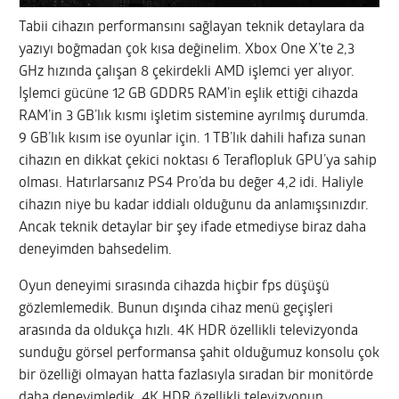
Tabii cihazın performansını sağlayan teknik detaylara da
yazıyı boğmadan çok kısa değinelim. Xbox One X’te 2,3
GHz hızında çalışan 8 çekirdekli AMD işlemci yer alıyor.
İşlemci gücüne 12 GB GDDR5 RAM’in eşlik ettiği cihazda
RAM’in 3 GB’lık kısmı işletim sistemine ayrılmış durumda.
9 GB’lık kısım ise oyunlar için. 1 TB’lık dahili hafıza sunan
cihazın en dikkat çekici noktası 6 Teraflopluk GPU’ya sahip
olması. Hatırlarsanız PS4 Pro’da bu değer 4,2 idi. Haliyle
cihazın niye bu kadar iddialı olduğunu da anlamışsınızdır.
Ancak teknik detaylar bir şey ifade etmediyse biraz daha
deneyimden bahsedelim.
Oyun deneyimi sırasında cihazda hiçbir fps düşüşü
gözlemlemedik. Bunun dışında cihaz menü geçişleri
arasında da oldukça hızlı. 4K HDR özellikli televizyonda
sunduğu görsel performansa şahit olduğumuz konsolu çok
bir özelliği olmayan hatta fazlasıyla sıradan bir monitörde
daha deneyimledik. 4K HDR özellikli televizyonun