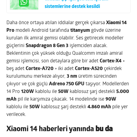
sistemlerine destek kesildi
Daha önce ortaya atılan iddialar gerçek çıkarsa
Xiaomi 14
Pro
modeli Android tarafında
titanyum
gövde üzerine
kurulan ilk amiral gemisi olabilir. Ses getirecek modeller
güçlerini
Snapdragon 8 Gen 3
işlemciden alacak.
Beklentinin çok yüksek olduğu Qualcomm imzalı amiral
gemisi işlemcisi, son detaylara göre bir adet
Cortex-X4
+
beş adet
Cortex-A720
+ iki adet
Cortex-A520
çekirdek
kurulumunu merkeze alıyor,
3 nm
üretim sürecinden
çıkıyor ve çok güçlü
Adreno 750 GPU
taşıyor. Modellerden
14 Pro
120W
kablolu ile
50W
kablosuz şarj destekli
5.000
mAh
pil ile karşımıza çıkacak. 14 modelinde ise
90W
kablolu ile
50W
kablosuz şarj destekli
4.860 mAh
pile yer
verilecek.
Xiaomi 14 haberleri yanında
bu da