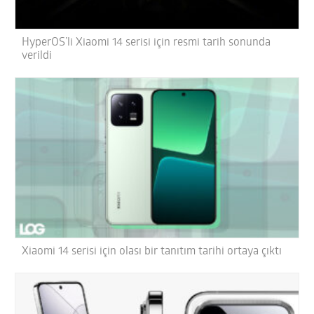
HyperOS’li Xiaomi 14 serisi için resmi tarih sonunda
verildi
Xiaomi 14 serisi için olası bir tanıtım tarihi ortaya çıktı