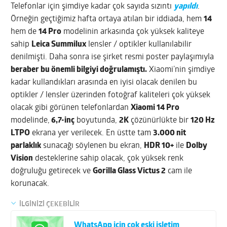
Telefonlar için şimdiye kadar çok sayıda sızıntı
yapıldı
.
Örneğin geçtiğimiz hafta ortaya atılan bir iddiada, hem
14
hem de
14 Pro
modelinin arkasında çok yüksek kaliteye
sahip
Leica Summilux
lensler / optikler kullanılabilir
denilmişti. Daha sonra ise şirket resmi poster paylaşımıyla
beraber bu önemli bilgiyi doğrulamıştı.
Xiaomi’nin şimdiye
kadar kullandıkları arasında en iyisi olacak denilen bu
optikler / lensler üzerinden fotoğraf kaliteleri çok yüksek
olacak gibi görünen telefonlardan
Xiaomi 14 Pro
modelinde,
6,7-inç
boyutunda,
2K
çözünürlükte bir
120 Hz
LTPO
ekrana yer verilecek. En üstte tam
3.000 nit
parlaklık
sunacağı söylenen bu ekran,
HDR 10+
ile
Dolby
Vision
desteklerine sahip olacak, çok yüksek renk
doğruluğu getirecek ve
Gorilla Glass Victus 2
cam ile
korunacak.
İLGİNİZİ ÇEKEBİLİR
WhatsApp için çok eski işletim