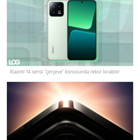
Xiaomi 14 serisi “çerçeve” konusunda rekor kırabilir