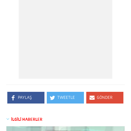
PAYLAŞ
TWEETLE
GÖNDER
İLGİLİ HABERLER