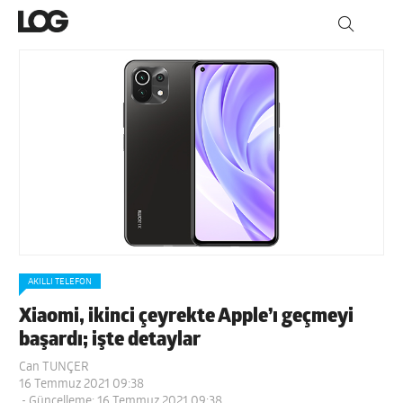
AKILLI TELEFON
Xiaomi, ikinci çeyrekte Apple’ı geçmeyi
başardı; işte detaylar
Can TUNÇER
16 Temmuz 2021 09:38
- Güncelleme: 16 Temmuz 2021 09:38