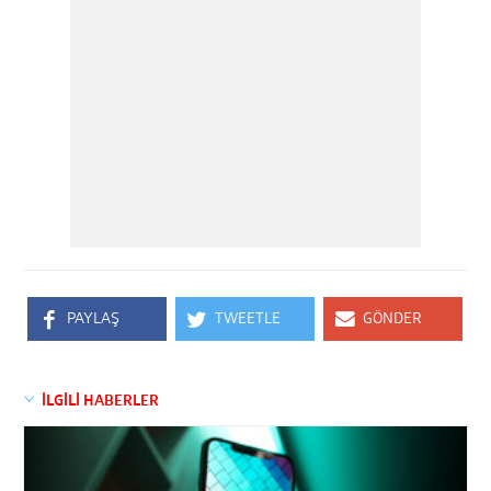
PAYLAŞ
TWEETLE
GÖNDER
İLGİLİ HABERLER