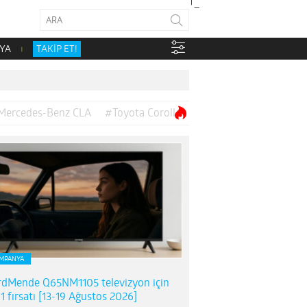
YA
TAKİP ET!
Mercedes-Benz CLA
#Toyota Corolla
MPANYA
dMende Q65NM1105 televizyon için
1 fırsatı [13-19 Ağustos 2026]