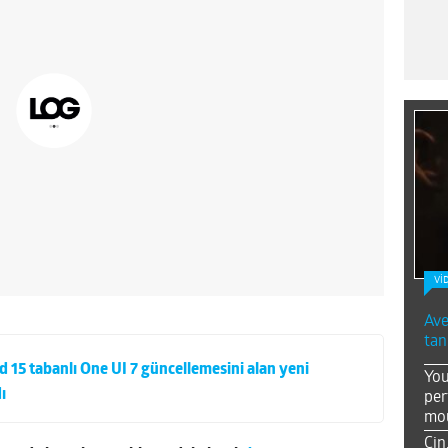
Vİ
Ave
tan
 15 tabanlı One UI 7 güncellemesini alan yeni
You
ı
per
mou
Çin