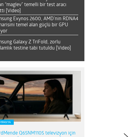
an “maglev” temelli bir test aracı
tti [Video]
msung Exynos 2600, AMD’nin RDNA4
arisini temel alan güçlü bir GPU
ıyor
sung Galaxy Z TriFold, zorlu
lamlık testine tabi tutuldu [Video]
MPANYA
dMende Q65NM1105 televizyon için