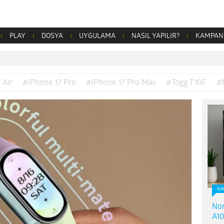
PLAY
DOSYA
UYGULAMA
NASIL YAPILIR?
KAMPAN
 Air
#iPhone 17 Pro
#iPhone 17 Pro Max
#Togg T10F
#
KA
Nor
A10