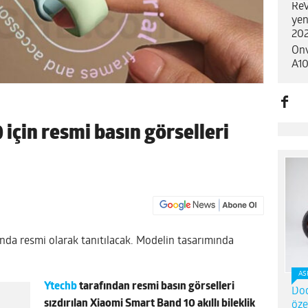
ReV
yen
202
Onv
A10
için resmi basın görselleri
ında resmi olarak tanıtılacak. Modelin tasarımında
AS
Ytechb
tarafından resmi basın görselleri
Dod
sızdırılan Xiaomi Smart Band 10 akıllı bileklik
öze