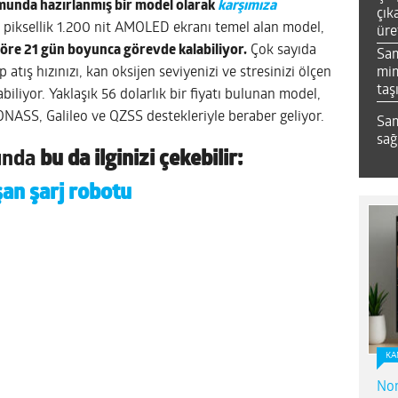
rmunda hazırlanmış bir model olarak
karşımıza
çık
piksellik 1.200 nit AMOLED ekranı temel alan model,
üre
öre 21 gün boyunca görevde kalabiliyor.
Çok sayıda
Sa
mim
atış hızınızı, kan oksijen seviyenizi ve stresinizi ölçen
taş
iliyor. Yaklaşık 56 dolarlık bir fiyatı bulunan model,
NASS, Galileo ve QZSS destekleriyle beraber geliyor.
Sam
sağ
ında
bu da ilginizi çekebilir:
an şarj robotu
KA
Nor