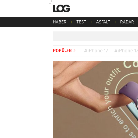
HABER
TEST
ASFALT
RADAR
POPÜLER
#iPhone 17
#iPhone 17