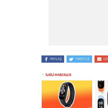
PAYLAŞ
TWEETLE
GÖ
İLGİLİ HABERLER