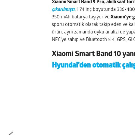
Xiaomi Smart Band 9 Pro, akıllı saat fo
çıkarılmıştı
.
1,74 inç boyutunda 336×480 
350 mAh batarya taşıyor ve
Xiaomi’ye g
sporu otomatik olarak takip eden ve kalp 
ürün, aynı zamanda uyku analizi de yapab
NFC’ye sahip ve Bluetooth 5.4, GPS, GLO
Xiaomi Smart Band 10 yan
Hyundai’den otomatik çalış