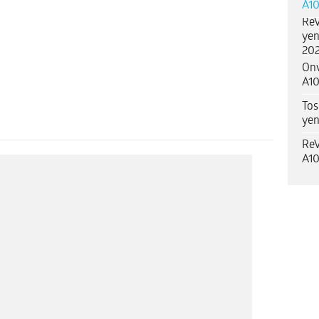
A10
ReV
yen
202
Onv
A10
Tos
yen
ReV
A10