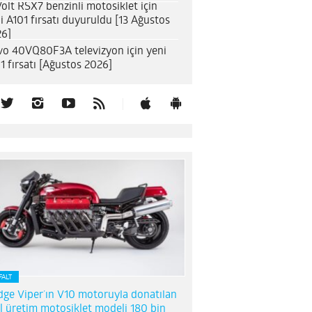
olt RSX7 benzinli motosiklet için
i A101 fırsatı duyuruldu [13 Ağustos
6]
o 40VQ80F3A televizyon için yeni
1 fırsatı [Ağustos 2026]
FALT
ge Viper’ın V10 motoruyla donatılan
l üretim motosiklet modeli 180 bin