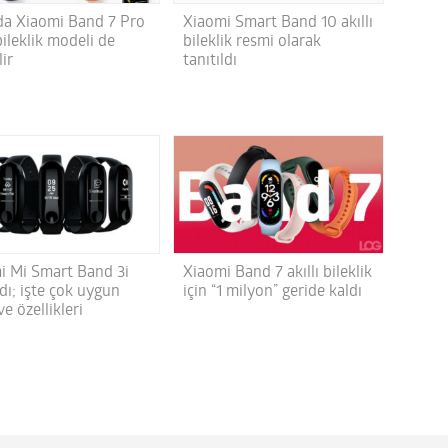
da Xiaomi Band 7 Pro
Xiaomi Smart Band 10 akıllı
 bileklik modeli de
bileklik resmi olarak
lir
tanıtıldı
i Mi Smart Band 3i
Xiaomi Band 7 akıllı bileklik
ldı; işte çok uygun
için “1 milyon” geride kaldı
 ve özellikleri