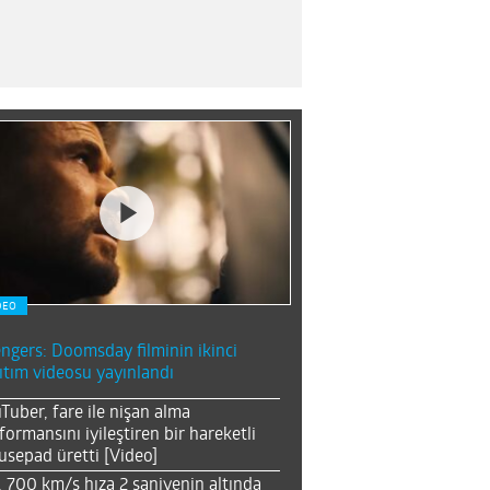
DEO
ngers: Doomsday filminin ikinci
ıtım videosu yayınlandı
Tuber, fare ile nişan alma
formansını iyileştiren bir hareketli
sepad üretti [Video]
, 700 km/s hıza 2 saniyenin altında