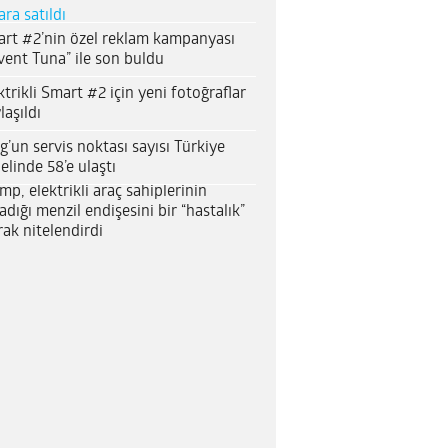
ara satıldı
rt #2’nin özel reklam kampanyası
vent Tuna” ile son buldu
ktrikli Smart #2 için yeni fotoğraflar
laşıldı
g’un servis noktası sayısı Türkiye
elinde 58’e ulaştı
mp, elektrikli araç sahiplerinin
adığı menzil endişesini bir “hastalık”
rak nitelendirdi