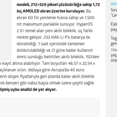
dol
modeli, 212×520 piksel çözünürlüğe sahip 1,72
Sma
inç AMOLED ekran üzerine kuruluyor.
Bu
“Le
ekran 60 Hz yenileme hızına sahip ve 1.500
Ele
nit maksimum parlaklık sunuyor. HyperOS
pay
2.0’ı temel alan yeni akıllı bileklik, üç farklı
renkte geliyor. 233 mAh Li-Po batarya ile
Tog
gen
donatıldığı, 1 saat içerisinde tamamen
Tru
doldurulabildiği ve 21 güne kadar kullanım
yaş
ömrü sunduğu belirtilen akıllı bileklik, 150’den
ola
 kayıt altına alabiliyor. Tam boyutları 46,57 x 22,54 x
 açıklanan ürün, iddiaya göre Avrupa’da 40 euro
lerin düşen fiyatlarıyla geri planda kalan akıllı bileklik
ok benzeri gibi nabız başta olmak üzere çeşitli sağlık
işmiş uyku analizi de yer alıyor.