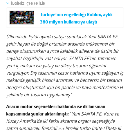
İLGİNİZİ ÇEKEBİLİR
Türkiye’nin engellediği Roblox, aylık
380 milyon kullanıcıya ulaştı
Ülkemizde Eylül ayında satışa sunulacak Yeni SANTA FE,
şehir hayatı ile doğal ortamlar arasında mükemmel bir
denge oluştururken ayrıca kalabalık ailelere de üstün bir
seyahat özgürlüğü vaat ediyor. SANTA FE’nin tamamen
yeni iç mekanı ise yatay ve dikey tasarım öğelerini
vurguluyor. Dış tasarımın cesur hatlarına uyum sağlayan iç
mekanda genişlik hissini artırmak ve benzersiz bir tasarım
dengesi oluşturmak için ön panele ve hava menfezlerine H
şeklinde bir tasarım uygulanmış.”
Aracın motor seçenekleri hakkında ise ilk lansman
kapsamında şunlar aktarılmıştı:
“
Yeni SANTA FE, Kore ve
Kuzey Amerika’da iki farklı aktarma organı seçeneğiyle
satışa sunulacak. Benzinli 2,5 litrelik turbo ünite (Theta III