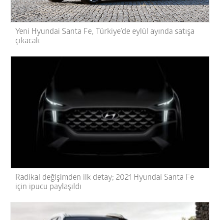
Yeni Hyundai Santa Fe, Türkiye’de eylül ayında satışa
çıkacak
Radikal değişimden ilk detay; 2021 Hyundai Santa Fe
için ipucu paylaşıldı