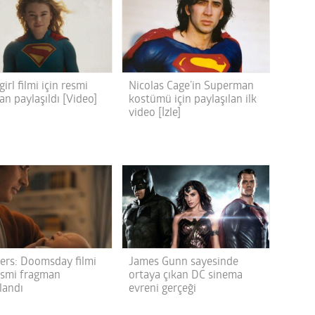
irl filmi için resmi
Nicolas Cage’in Superman
n paylaşıldı [Video]
kostümü için paylaşılan ilk
video [İzle]
ers: Doomsday filmi
James Gunn sayesinde
resmi fragman
ortaya çıkan DC sinema
landı
evreni gerçeği