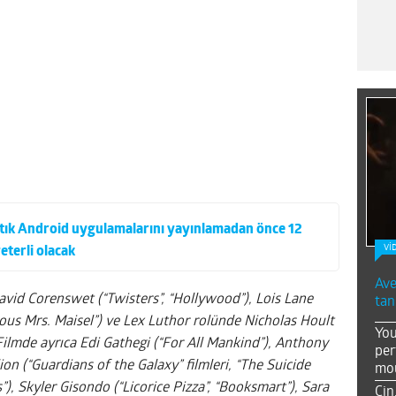
 artık Android uygulamalarını yayınlamadan önce 12
Vİ
yeterli olacak
Ave
id Corenswet (“Twisters”, “Hollywood”), Lois Lane
tan
us Mrs. Maisel”) ve Lex Luthor rolünde Nicholas Hoult
You
. Filmde ayrıca Edi Gathegi (“For All Mankind”), Anthony
per
ion (“Guardians of the Galaxy” filmleri, “The Suicide
mou
), Skyler Gisondo (“Licorice Pizza”, “Booksmart”), Sara
Çin