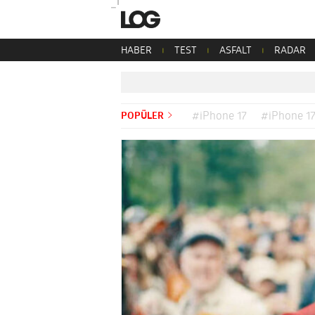
HABER
TEST
ASFALT
RADAR
POPÜLER
#iPhone 17
#iPhone 17