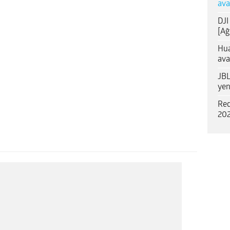
ava
DJI
[Ağ
Hua
ava
JBL
yen
Red
202