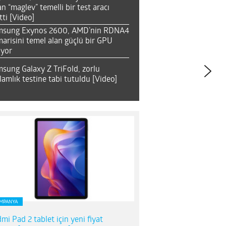
an “maglev” temelli bir test aracı
tti [Video]
msung Exynos 2600, AMD’nin RDNA4
arisini temel alan güçlü bir GPU
ıyor
sung Galaxy Z TriFold, zorlu
lamlık testine tabi tutuldu [Video]
MPANYA
mi Pad 2 tablet için yeni fiyat