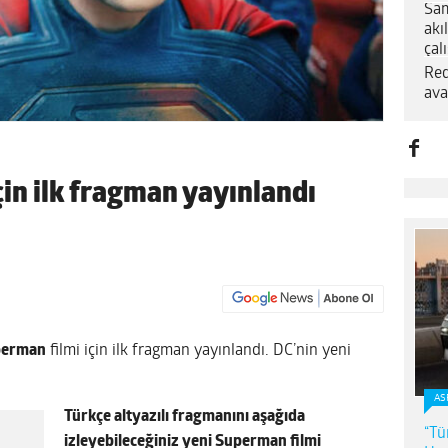
Sam
akı
çal
Red
ava
çin ilk fragman yayınlandı
perman
filmi için ilk fragman yayınlandı. DC’nin yeni
AS
Türkçe altyazılı fragmanını aşağıda
“Tü
izleyebileceğiniz yeni Superman filmi