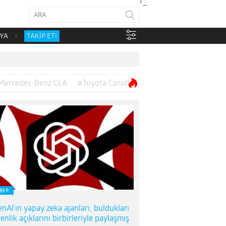
YA
TAKİP ET!
Mercedes-Benz CLA
#Toyota Corolla
BER
nAI’ın yapay zeka ajanları, buldukları
enlik açıklarını birbirleriyle paylaşmış