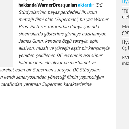
Hyu
hakkında WarnerBros şunları
aktardı
:
“DC
“Tü
Stüdyoları’nın beyaz perdedeki ilk uzun
ele
metrajlı filmi olan “Superman”, bu yaz Warner
Me
Bros. Pictures tarafından dünya çapında
gör
sinemalarda gösterime girmeye hazırlanıyor.
James Gunn, kendine özgü tarzıyla, epik
Hyu
üç 
aksiyon, mizah ve yüreğin eşsiz bir karışımıyla
yeniden şekillenen DC evreninin asıl süper
KVK
kahramanını ele alıyor ve merhamet ve
ihl
çla hareket eden bir Superman sunuyor. DC Stüdyoları
n kendi senaryosundan yönettiği filmin yapımcılığını
r tarafından yaratılan Superman karakterlerine