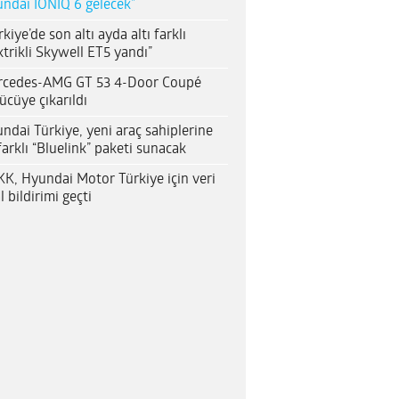
ndai IONIQ 6 gelecek”
rkiye’de son altı ayda altı farklı
ktrikli Skywell ET5 yandı”
rcedes-AMG GT 53 4-Door Coupé
ücüye çıkarıldı
ndai Türkiye, yeni araç sahiplerine
farklı “Bluelink” paketi sunacak
K, Hyundai Motor Türkiye için veri
al bildirimi geçti