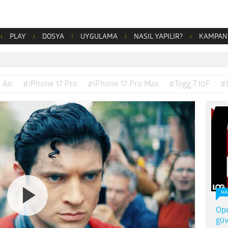
PLAY
DOSYA
UYGULAMA
NASIL YAPILIR?
KAMPAN
 Air
#iPhone 17 Pro
#iPhone 17 Pro Max
#Togg T10F
#
HA
Ope
güv