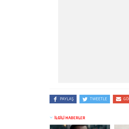
PAYLAŞ
TWEETLE
GÖ
İLGİLİ HABERLER