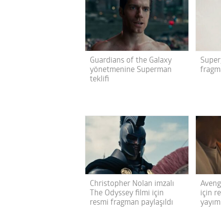
Guardians of the Galaxy
Superg
yönetmenine Superman
fragma
teklifi
Christopher Nolan imzalı
Aveng
The Odyssey filmi için
için 
resmi fragman paylaşıldı
yayım