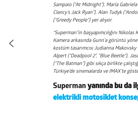
Sampaio (“At Midnight”), María Gabriela
Clancy’s Jack Ryan”), Alan Tudyk (“Andor
(“Greedy People”) yer alıyor.
“Superman”in başyapımcılığını Nikolas 
Kamera arkasında Gunn’a görüntü yönet
kostüm tasarımcısı Judianna Makovsky v
Alpert (“Deadpool 2”, “Blue Beetle”), Jas
(“The Batman”) gibi sıkça birlikte çalışt
Türkiye’de sinemalarda ve IMAX’te göste
Superman
yanında bu da il
elektrikli motosiklet konse