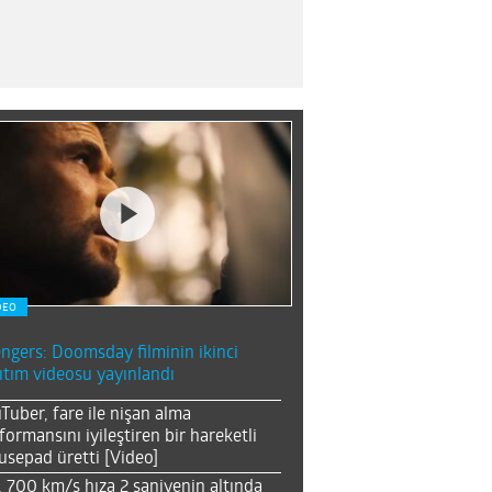
DEO
ngers: Doomsday filminin ikinci
ıtım videosu yayınlandı
Tuber, fare ile nişan alma
formansını iyileştiren bir hareketli
sepad üretti [Video]
, 700 km/s hıza 2 saniyenin altında