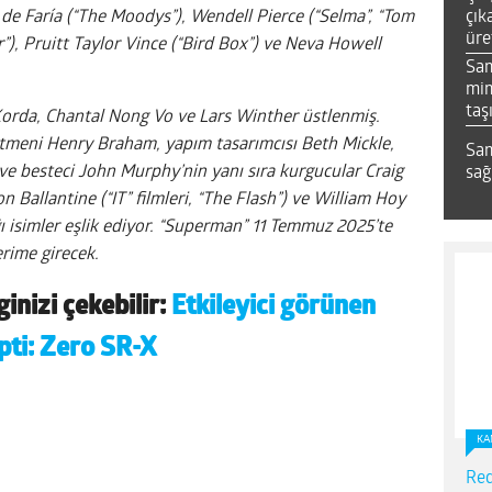
çık
 de Faría (“The Moodys”), Wendell Pierce (“Selma”, “Tom
üre
”), Pruitt Taylor Vince (“Bird Box”) ve Neva Howell
Sa
mim
taş
Korda, Chantal Nong Vo ve Lars Winther üstlenmiş.
meni Henry Braham, yapım tasarımcısı Beth Mickle,
Sam
e besteci John Murphy’nin yanı sıra kurgucular Craig
sağ
on Ballantine (“IT” filmleri, “The Flash”) ve William Hoy
ığı isimler eşlik ediyor. “Superman” 11 Temmuz 2025’te
rime girecek.
ginizi çekebilir:
Etkileyici görünen
pti: Zero SR-X
KA
Red