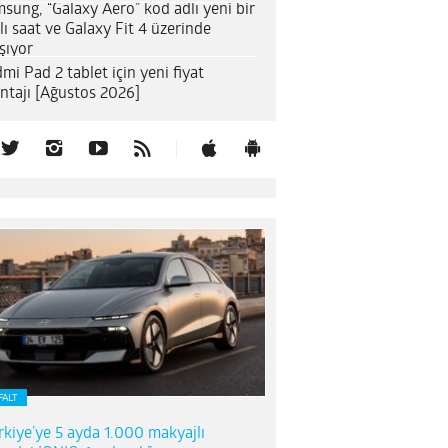
sung, “Galaxy Aero” kod adlı yeni bir
llı saat ve Galaxy Fit 4 üzerinde
ışıyor
mi Pad 2 tablet için yeni fiyat
ntajı [Ağustos 2026]
FALT
rkiye’ye 5 ayda 1.000 makyajlı