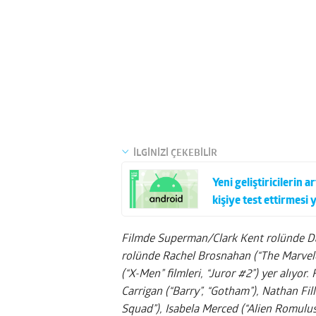
İLGİNİZİ ÇEKEBİLİR
Yeni geliştiricilerin
kişiye test ettirmesi 
Filmde Superman/Clark Kent rolünde Dav
rolünde Rachel Brosnahan (“The Marvelo
(“X-Men” filmleri, “Juror #2”) yer alıyor
Carrigan (“Barry”, “Gotham”), Nathan Fill
Squad”), Isabela Merced (“Alien Romulus”