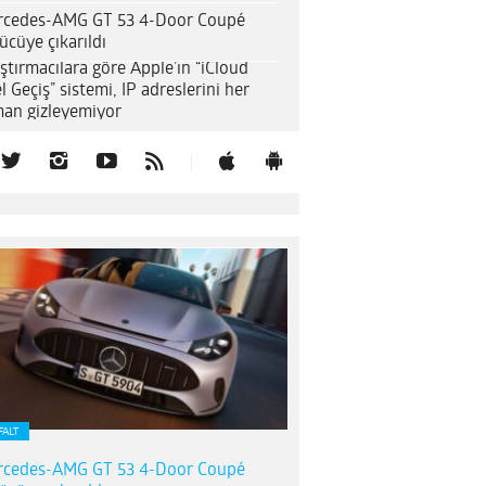
rcedes-AMG GT 53 4-Door Coupé
ücüye çıkarıldı
ştırmacılara göre Apple’ın “iCloud
l Geçiş” sistemi, IP adreslerini her
an gizleyemiyor
FALT
rcedes-AMG GT 53 4-Door Coupé