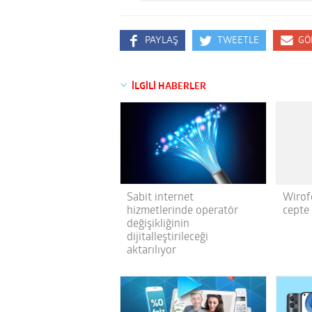
PAYLAŞ
TWEETLE
GÖ
İLGİLİ HABERLER
Wirof
Sabit internet
cepte
hizmetlerinde operatör
değişikliğinin
dijitalleştirileceği
aktarılıyor