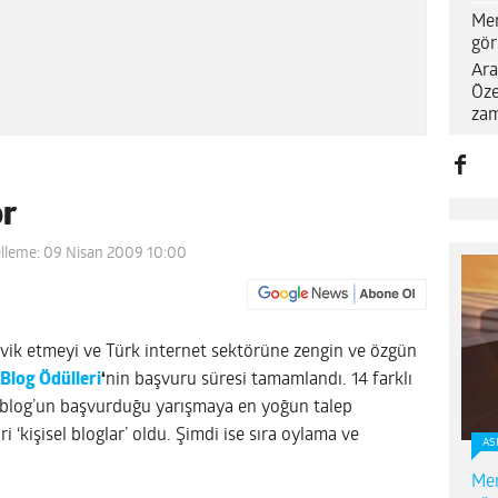
Me
gör
Ara
Öze
zam
or
lleme: 09 Nisan 2009 10:00
ik etmeyi ve Türk internet sektörüne zengin ve özgün
Blog Ödülleri
‘
nin başvuru süresi tamamlandı. 14 farklı
 blog’un başvurduğu yarışmaya en yoğun talep
i ‘kişisel bloglar’ oldu. Şimdi ise sıra oylama ve
AS
Me