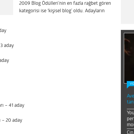
2009 Blog Ödülleri’nin en fazla rağbet gören
kategorisi ise ‘kişisel blog’ oldu. Adayların
aday
63 aday
aday
Vİ
Ave
tan
rı – 41 aday
You
per
ı – 20 aday
mou
Çin