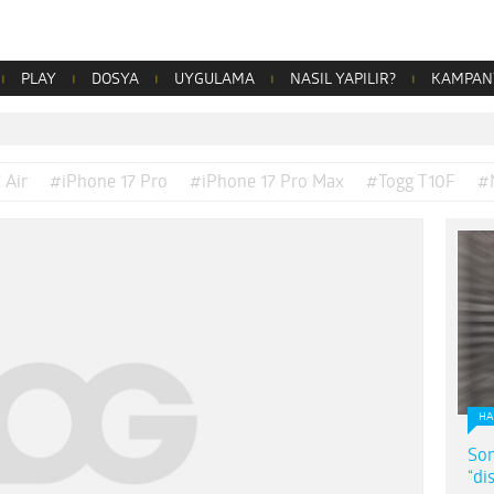
PLAY
DOSYA
UYGULAMA
NASIL YAPILIR?
KAMPAN
 Air
#iPhone 17 Pro
#iPhone 17 Pro Max
#Togg T10F
#
HA
Son
“di