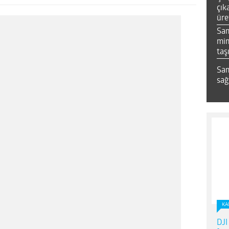
çık
üre
Sa
mim
taş
Sam
sağ
KA
DJI