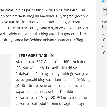
gör
Hyu
Yarışması’nın başvuru tarihi 7 Nisan’da sona erdi. Bu
üç 
ndan toplam 1436 blog’un kaydolduğu yarışma, geçen yıl
KVK
kiye katladı. İnternet kullanıcılarını blog yazmak
ihl
 de Türk internet dünyasına özgün ve zengin içerikler
la talebi ise İstanbullu blog yazarları gösterdi. Tüm
Mak
Tür
ksız dünyasında keşfedilme imkânı sunan 2009 Blog
ı.
Ele
Tür
İLLERE GÖRE DAĞILIM
İstanbul’dan 697, Ankara’dan 160, İzmir’den
123, Bursa’dan 48, Kocaeli’nden 46 ve
Antalya’dan 24 blog’un kayıt olduğu yarışma
yurtdışındaki blog yazarlarından da büyük ilgi
gördü. Türkiye sınırları dışından başvuru
yapan blogların sayısı ise 41’i buldu.
Kazananların 2 Mayıs 2009 Cumartesi günü
düzenlenecek ödül töreninde açıklanacağı