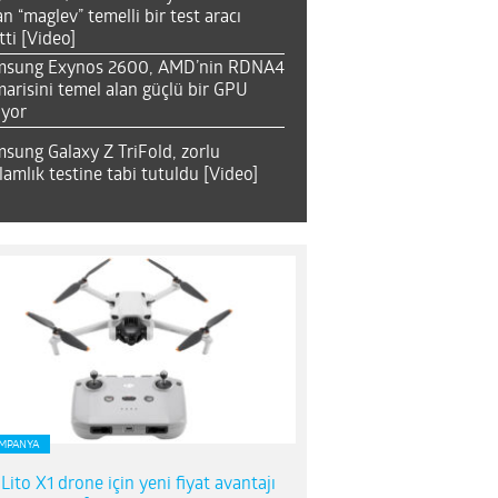
an “maglev” temelli bir test aracı
tti [Video]
msung Exynos 2600, AMD’nin RDNA4
arisini temel alan güçlü bir GPU
ıyor
sung Galaxy Z TriFold, zorlu
lamlık testine tabi tutuldu [Video]
MPANYA
 Lito X1 drone için yeni fiyat avantajı