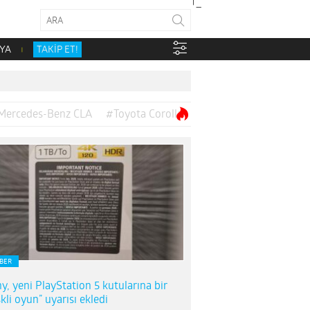
YA
TAKİP ET!
Mercedes-Benz CLA
#Toyota Corolla
BER
y, yeni PlayStation 5 kutularına bir
skli oyun” uyarısı ekledi