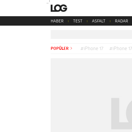
HABER
TEST
ASFALT
RADAR
POPÜLER
#iPhone 17
#iPhone 17