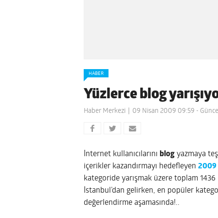
HABER
Yüzlerce blog yarışıy
Haber Merkezi
09 Nisan 2009 09:59
- Günce
İnternet kullanıcılarını
blog
yazmaya teşv
içerikler kazandırmayı hedefleyen
2009 
kategoride yarışmak üzere toplam 1436
İstanbul’dan gelirken, en popüler kategor
değerlendirme aşamasında!..