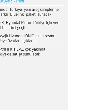
ücüye çıkarıldı
ndai Türkiye, yeni araç sahiplerine
farklı “Bluelink” paketi sunacak
K, Hyundai Motor Türkiye için veri
al bildirimi geçti
yajlı Hyundai IONIQ 6’nın resmi
kiye fiyatları açıklandı
ktrikli Kia EV2, çok yakında
kiye’de satışa sunulacak