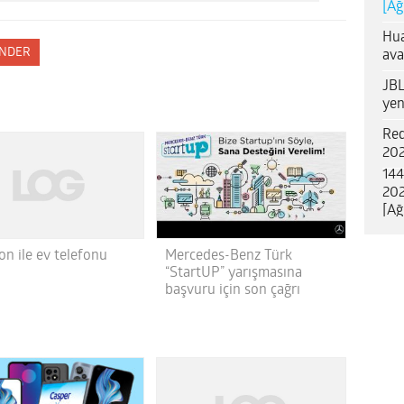
[Ağ
Hua
NDER
ava
JBL
yen
Red
202
144
202
[Ağ
on ile ev telefonu
Mercedes-Benz Türk
“StartUP” yarışmasına
başvuru için son çağrı