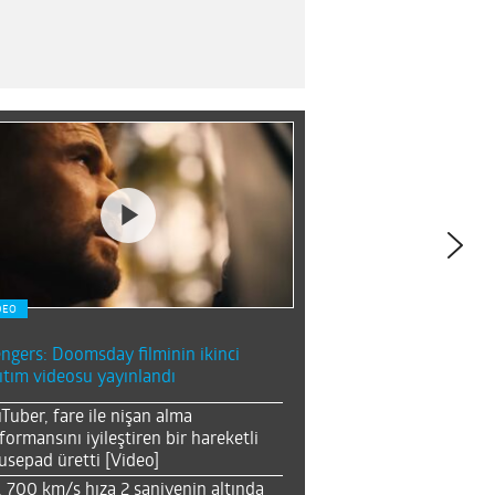
DEO
ngers: Doomsday filminin ikinci
ıtım videosu yayınlandı
Tuber, fare ile nişan alma
formansını iyileştiren bir hareketli
sepad üretti [Video]
, 700 km/s hıza 2 saniyenin altında