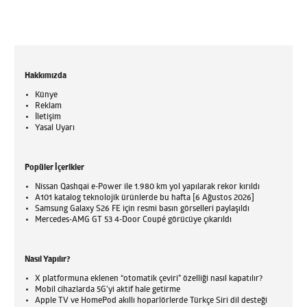
Hakkımızda
Künye
Reklam
İletişim
Yasal Uyarı
Popüler İçerikler
Nissan Qashqai e-Power ile 1.980 km yol yapılarak rekor kırıldı
A101 katalog teknolojik ürünlerde bu hafta [6 Ağustos 2026]
Samsung Galaxy S26 FE için resmi basın görselleri paylaşıldı
Mercedes-AMG GT 53 4-Door Coupé görücüye çıkarıldı
Nasıl Yapılır?
X platformuna eklenen “otomatik çeviri” özelliği nasıl kapatılır?
Mobil cihazlarda 5G’yi aktif hale getirme
Apple TV ve HomePod akıllı hoparlörlerde Türkçe Siri dil desteği