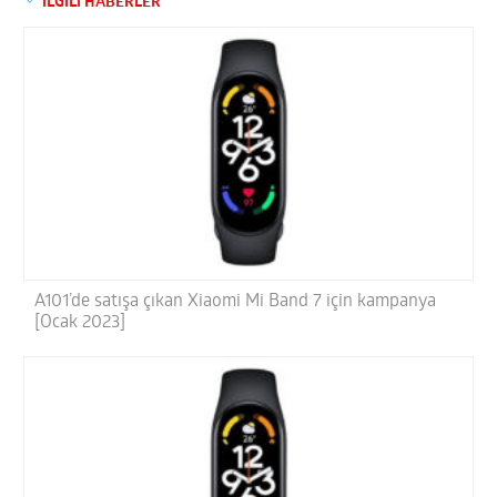
İLGİLİ HABERLER
A101’de satışa çıkan Xiaomi Mi Band 7 için kampanya
[Ocak 2023]