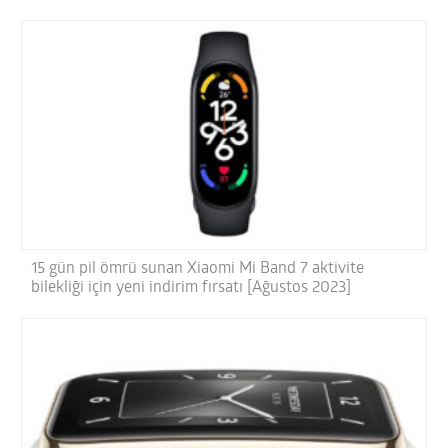
15 gün pil ömrü sunan Xiaomi Mi Band 7 aktivite
bilekliği için yeni indirim fırsatı [Ağustos 2023]