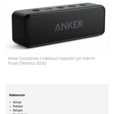
Anker Soundcore 2 kablosuz hoparlör için indirim
fırsatı [Temmuz 2026]
Hakkımızda
Künye
Reklam
İletişim