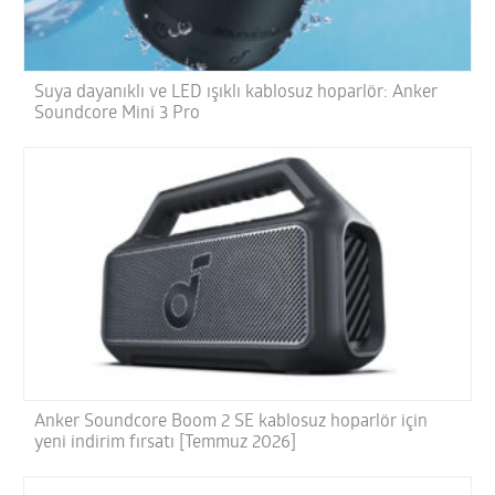
Suya dayanıklı ve LED ışıklı kablosuz hoparlör: Anker
Soundcore Mini 3 Pro
Anker Soundcore Boom 2 SE kablosuz hoparlör için
yeni indirim fırsatı [Temmuz 2026]