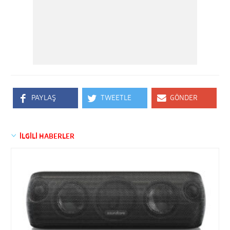
PAYLAŞ
TWEETLE
GÖNDER
İLGİLİ HABERLER