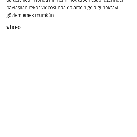
da tescilledi. Honda’nın resmi Youtube hesabı üzerinden
paylaşılan rekor videosunda da aracın geldiği noktayı
gözlemlemek mümkün.
VİDEO