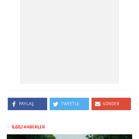
PAYLAŞ
TWEETLE
GÖNDER
İLGİLİ HABERLER