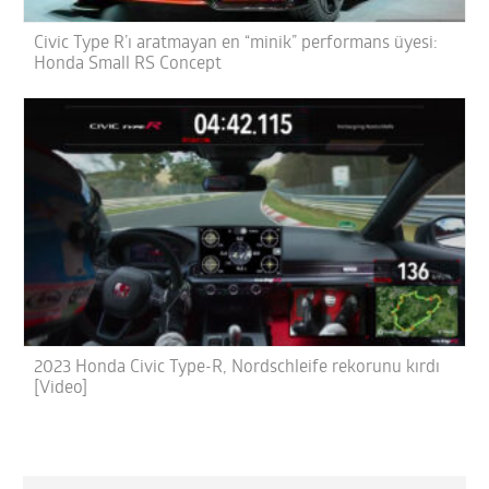
Civic Type R’ı aratmayan en “minik” performans üyesi:
Honda Small RS Concept
2023 Honda Civic Type-R, Nordschleife rekorunu kırdı
[Video]