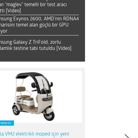
an “maglev” temelli bir test aracı
tti [Video]
msung Exynos 2600, AMD’nin RDNA4
arisini temel alan güçlü bir GPU
ıyor
sung Galaxy Z TriFold, zorlu
lamlık testine tabi tutuldu [Video]
MPANYA
ta VM2 elektrikli moped için yeni