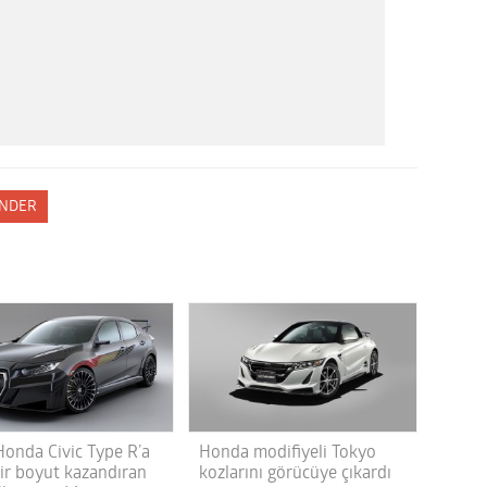
NDER
Honda Civic Type R’a
Honda modifiyeli Tokyo
bir boyut kazandıran
kozlarını görücüye çıkardı