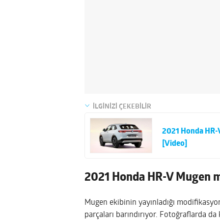
İLGİNİZİ ÇEKEBİLİR
2021 Honda HR-V; 
[Video]
2021 Honda HR-V Mugen mo
Mugen ekibinin yayınladığı modifikasyon
parçaları barındırıyor. Fotoğraflarda da k