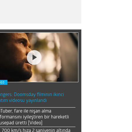
DEO
ngers: Doomsday filminin ikinci
ıtım videosu yayınlandı
Tuber, fare ile nişan alma
formansını iyileştiren bir hareketli
sepad üretti [Video]
, 700 km/s hıza 2 saniyenin altında