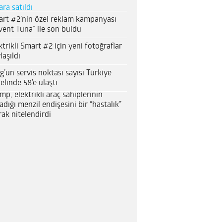
ara satıldı
rt #2’nin özel reklam kampanyası
vent Tuna” ile son buldu
ktrikli Smart #2 için yeni fotoğraflar
laşıldı
g’un servis noktası sayısı Türkiye
elinde 58’e ulaştı
mp, elektrikli araç sahiplerinin
adığı menzil endişesini bir “hastalık”
rak nitelendirdi