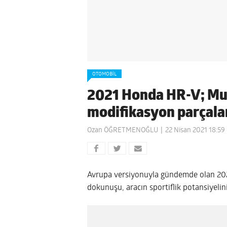
OTOMOBIL
2021 Honda HR-V; Muge
modifikasyon parçala
Ozan ÖĞRETMENOĞLU
22 Nisan 2021 18:59
Avrupa versiyonuyla gündemde olan 20
dokunuşu, aracın sportiflik potansiyelini