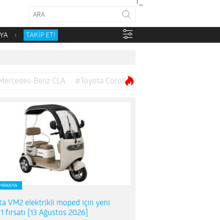
YA
TAKİP ET!
Mercedes-Benz CLA
#Toyota Corolla
MPANYA
ta VM2 elektrikli moped için yeni
1 fırsatı [13 Ağustos 2026]