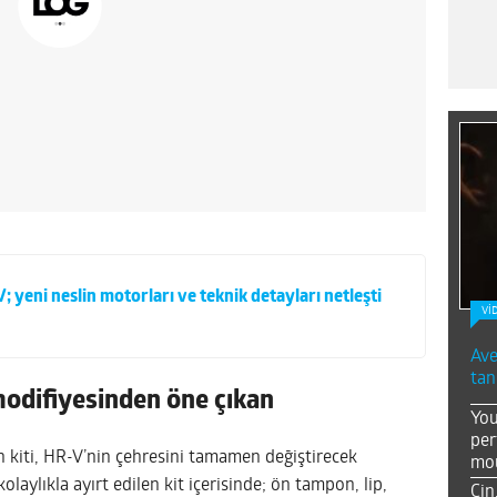
yeni neslin motorları ve teknik detayları netleşti
Vİ
Ave
tan
difiyesinden öne çıkan
You
per
 kiti, HR-V’nin çehresini tamamen değiştirecek
mou
olaylıkla ayırt edilen kit içerisinde; ön tampon, lip,
Çin