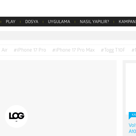
PLAY
DOSYA
UYGULAMA
NASIL YAPILIR?
KAMPAN
 Air
#iPhone 17 Pro
#iPhone 17 Pro Max
#Togg T10F
#
KA
Vol
A10