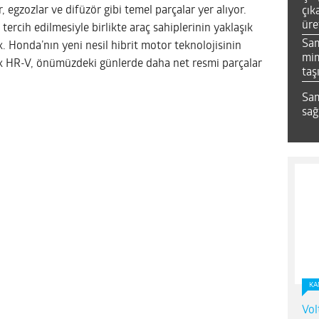
er, egzozlar ve difüzör gibi temel parçalar yer alıyor.
çık
üre
 tercih edilmesiyle birlikte araç sahiplerinin yaklaşık
Sa
. Honda’nın yeni nesil hibrit motor teknolojisinin
mim
ak HR-V, önümüzdeki günlerde daha net resmi parçalar
taş
Sam
sağ
KA
Vol