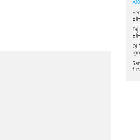
A10
Sen
BİM
Dij
BİM
QLE
içi
Sam
fır