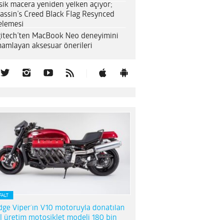
sik macera yeniden yelken açıyor;
assin’s Creed Black Flag Resynced
elemesi
itech’ten MacBook Neo deneyimini
amlayan aksesuar önerileri
FALT
ge Viper’ın V10 motoruyla donatılan
l üretim motosiklet modeli 180 bin