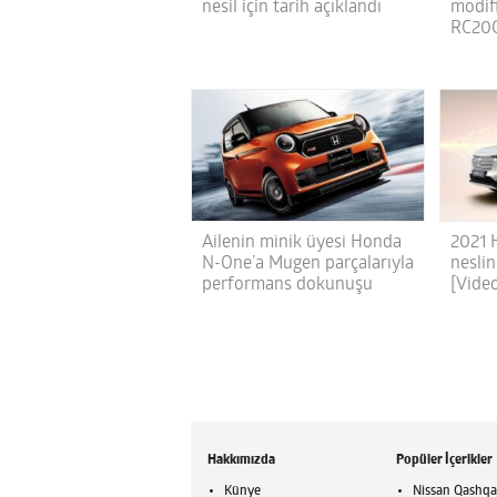
nesil için tarih açıklandı
modif
RC20
Ailenin minik üyesi Honda
2021 
N-One’a Mugen parçalarıyla
neslin
performans dokunuşu
[Vide
Hakkımızda
Popüler İçerikler
Künye
Nissan Qashqai