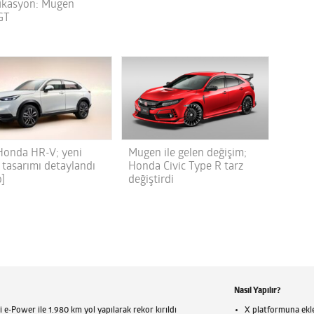
ikasyon: Mugen
GT
Honda HR-V; yeni
Mugen ile gelen değişim;
 tasarımı detaylandı
Honda Civic Type R tarz
o]
değiştirdi
Nasıl Yapılır?
 e-Power ile 1.980 km yol yapılarak rekor kırıldı
X platformuna eklen