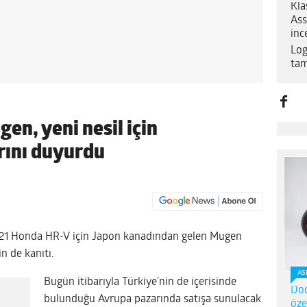
Kla
Ass
inc
Log
tam
n, yeni nesil için
rını duyurdu
21 Honda HR-V için Japon kanadından gelen Mugen
n de kanıtı.
AS
Bugün itibarıyla Türkiye’nin de içerisinde
Dod
bulunduğu Avrupa pazarında satışa sunulacak
öze