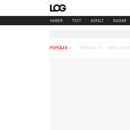
HABER
TEST
ASFALT
RADAR
POPÜLER
#iPhone 17
#iPhone 17