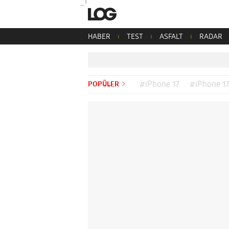
HABER
TEST
ASFALT
RADAR
POPÜLER
#iPhone 17
#iPhone 17