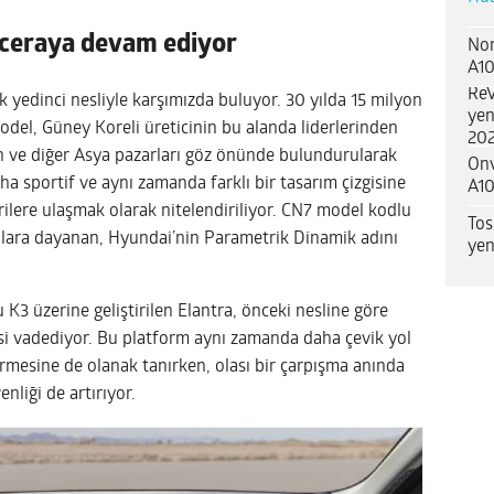
maceraya devam ediyor
Nor
A10
ReV
tık yedinci nesliyle karşımızda buluyor. 30 yılda 15 milyon
yen
odel, Güney Koreli üreticinin bu alanda liderlerinden
202
Çin ve diğer Asya pazarları göz önünde bulundurularak
Onv
ha sportif ve aynı zamanda farklı bir tasarım çizgisine
A10
rilere ulaşmak olarak nitelendiriliyor. CN7 model kodlu
Tos
kulara dayanan, Hyundai’nin Parametrik Dinamik adını
yen
K3 üzerine geliştirilen Elantra, önceki nesline göre
isi vadediyor. Bu platform aynı zamanda daha çevik yol
ürmesine de olanak tanırken, olası bir çarpışma anında
liği de artırıyor.