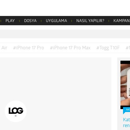
PLAY
DOSYA
UYGULAMA
NASIL YAPILIR?
KAMPAN
 Air
#iPhone 17 Pro
#iPhone 17 Pro Max
#Togg T10F
#
AK
Kat
ren