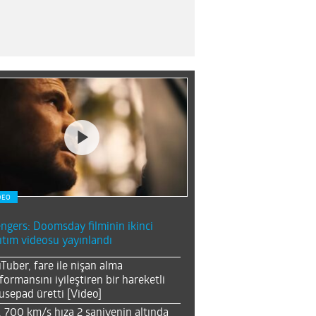
DEO
ngers: Doomsday filminin ikinci
ıtım videosu yayınlandı
Tuber, fare ile nişan alma
formansını iyileştiren bir hareketli
sepad üretti [Video]
, 700 km/s hıza 2 saniyenin altında