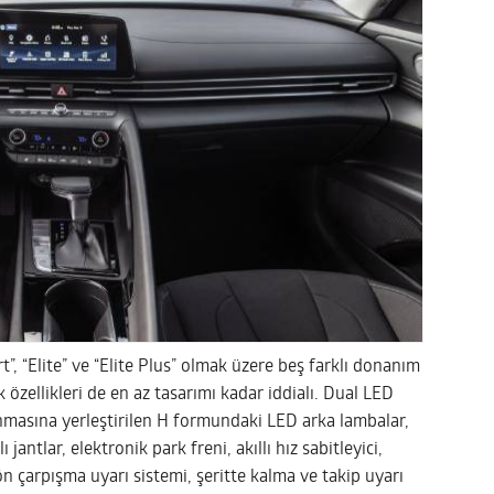
t”, “Elite” ve “Elite Plus” olmak üzere beş farklı donanım
k özellikleri de en az tasarımı kadar iddialı. Dual LED
anmasına yerleştirilen H formundaki LED arka lambalar,
 jantlar, elektronik park freni, akıllı hız sabitleyici,
n çarpışma uyarı sistemi, şeritte kalma ve takip uyarı