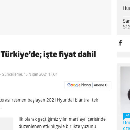
Hua
Sam
S12
ürkiye’de; işte fiyat dahil
- Güncelleme: 15 Nisan 2021 17:01
erası resmen başlayan 2021 Hyundai Elantra, tek
.
AS
İlk olarak geçtiğimiz yılın mart ayı içerisinde
Dod
düzenlenen etkinliğiyle birlikte yüzünü
öze