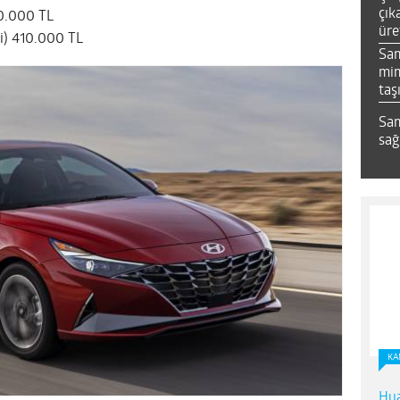
çık
70.000 TL
üre
li) 410.000 TL
Sa
mim
taş
Sam
sağ
KA
Hua