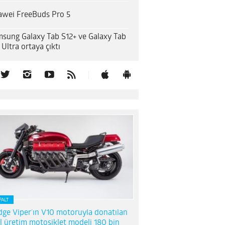
wei FreeBuds Pro 5
sung Galaxy Tab S12+ ve Galaxy Tab
 Ultra ortaya çıktı
FALT
ge Viper’ın V10 motoruyla donatılan
l üretim motosiklet modeli 180 bin