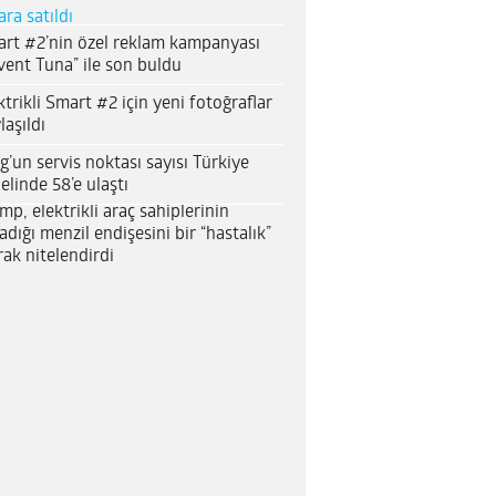
ara satıldı
rt #2’nin özel reklam kampanyası
vent Tuna” ile son buldu
ktrikli Smart #2 için yeni fotoğraflar
laşıldı
g’un servis noktası sayısı Türkiye
elinde 58’e ulaştı
mp, elektrikli araç sahiplerinin
adığı menzil endişesini bir “hastalık”
rak nitelendirdi