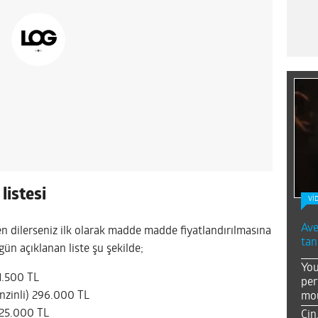
listesi
Vİ
Ave
en dilerseniz ilk olarak madde madde fiyatlandırılmasına
tan
ün açıklanan liste şu şekilde;
You
31.500 TL
per
nzinli) 296.000 TL
mou
325.000 TL
Çin