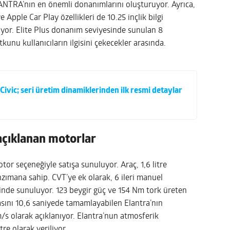
ELANTRA’nın en önemli donanımlarını oluşturuyor. Ayrıca,
Apple Car Play özellikleri de 10.25 inçlik bilgi
uyor. Elite Plus donanım seviyesinde sunulan 8
unu kullanıcıların ilgisini çekecekler arasında.
Civic; seri üretim dinamiklerinden ilk resmi detaylar
açıklanan motorlar
otor seçeneğiyle satışa sunuluyor. Araç, 1,6 litre
ımana sahip. CVT’ye ek olarak, 6 ileri manuel
nde sunuluyor. 123 beygir güç ve 154 Nm tork üreten
asını 10,6 saniyede tamamlayabilen Elantra’nın
/s olarak açıklanıyor. Elantra’nun atmosferik
re olarak veriliyor.