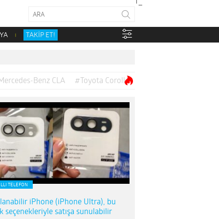
YA
TAKİP ET!
Mercedes-Benz CLA
#Toyota Corolla
ILLI TELEFON
lanabilir iPhone (iPhone Ultra), bu
k seçenekleriyle satışa sunulabilir