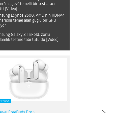
an “maglev” temelli bir test aracı
tti [Video]
msung Exynos 2600, AMD’nin RDNA4
arisini temel alan güçlü bir GPU
ıyor
sung Galaxy Z TriFold, zorlu
lamlık testine tabi tutuldu [Video]
MPANYA
wei FreeBuds Pro 5