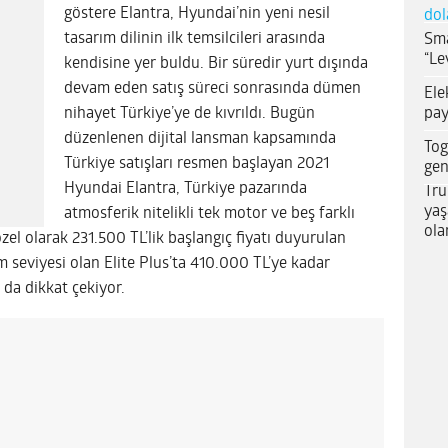
göstere Elantra, Hyundai’nin yeni nesil
dol
tasarım dilinin ilk temsilcileri arasında
Sma
“Le
kendisine yer buldu. Bir süredir yurt dışında
devam eden satış süreci sonrasında dümen
Ele
pay
nihayet Türkiye’ye de kıvrıldı. Bugün
düzenlenen dijital lansman kapsamında
Tog
Türkiye satışları resmen başlayan 2021
gen
Hyundai Elantra, Türkiye pazarında
Tru
yaş
atmosferik nitelikli tek motor ve beş farklı
ola
el olarak 231.500 TL’lik başlangıç fiyatı duyurulan
 seviyesi olan Elite Plus’ta 410.000 TL’ye kadar
 da dikkat çekiyor.