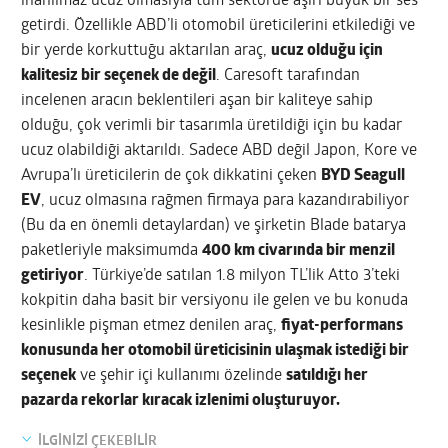
inanılmaz ucuz olmasıyla tüm sektörde aşırı büyük bir ses
getirdi. Özellikle ABD’li otomobil üreticilerini etkilediği ve
bir yerde korkuttuğu aktarılan araç,
ucuz olduğu için
kalitesiz bir seçenek de değil
. Caresoft tarafından
incelenen aracın beklentileri aşan bir kaliteye sahip
olduğu, çok verimli bir tasarımla üretildiği için bu kadar
ucuz olabildiği aktarıldı. Sadece ABD değil Japon, Kore ve
Avrupa’lı üreticilerin de çok dikkatini çeken
BYD Seagull
EV
, ucuz olmasına rağmen firmaya para kazandırabiliyor
(Bu da en önemli detaylardan) ve şirketin Blade batarya
paketleriyle maksimumda
400 km civarında bir menzil
getiriyor
. Türkiye’de satılan 1.8 milyon TL’lik Atto 3’teki
kokpitin daha basit bir versiyonu ile gelen ve bu konuda
kesinlikle pişman etmez denilen araç,
fiyat-performans
konusunda her otomobil üreticisinin ulaşmak istediği bir
seçenek
ve şehir içi kullanımı özelinde
satıldığı her
pazarda rekorlar kıracak izlenimi oluşturuyor.
İLGİNİZİ ÇEKEBİLİR