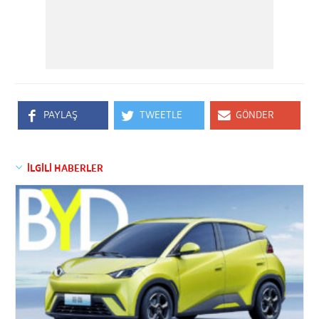
PAYLAŞ
TWEETLE
GÖNDER
İLGİLİ HABERLER