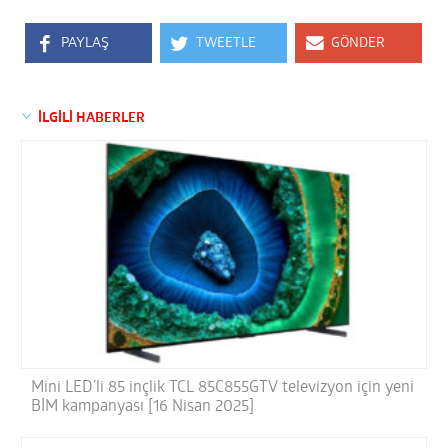
PAYLAŞ
TWEETLE
GÖNDER
İLGİLİ HABERLER
Mini LED’li 85 inçlik TCL 85C855GTV televizyon için yeni
BİM kampanyası [16 Nisan 2025]