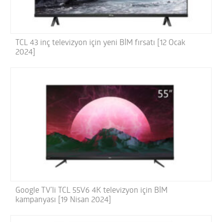
TCL 43 inç televizyon için yeni BİM fırsatı [12 Ocak
2024]
Google TV’li TCL 55V6 4K televizyon için BİM
kampanyası [19 Nisan 2024]