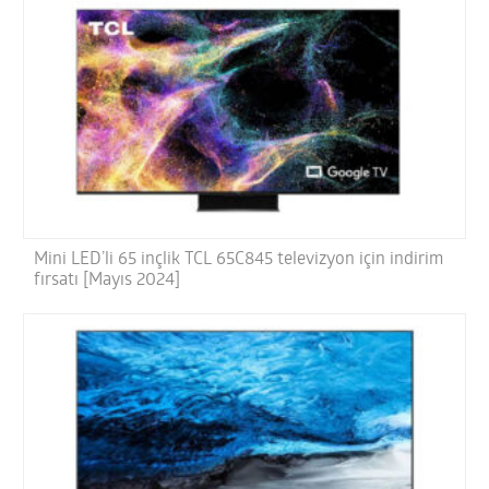
Mini LED’li 65 inçlik TCL 65C845 televizyon için indirim
fırsatı [Mayıs 2024]