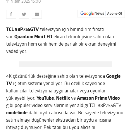
11 Nisan 2025 15:00
TCL 98P755GTV
televizyon için bir indirim fırsatı
var.
Quantum Mini LED
ekran teknolojisine sahip olan
televizyon hem canlı hem de parlak bir ekran deneyimi
vadediyor.
4K çözünürlük desteğine sahip olan televizyonda
Google
TV
işletim sistemi yer alıyor. Bu özellik sayesinde
kullanıcılar televizyona uygulamalar veya oyunlar
yükleyebiliyor.
YouTube
,
Netflix
ve
Amazon Prime Video
gibi popüler video servislerinin yer aldığı TCL 98P755GTV
modelinde
dahil uydu alıcısı da var. Bu sayede televizyonu
satın almayı düşünenler ekstradan bir uydu alıcısına
ihtiyaç duymuyor. Pek tabii bu uydu alıcısını