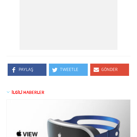
PAYLAŞ
TWEETLE
GÖNDER
İLGİLİ HABERLER