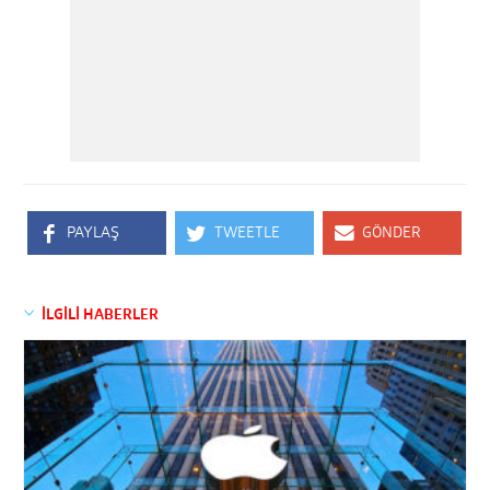
PAYLAŞ
TWEETLE
GÖNDER
İLGİLİ HABERLER