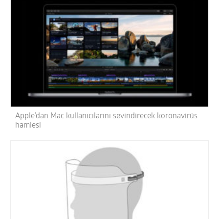
Apple’dan Mac kullanıcılarını sevindirecek koronavirüs
hamlesi