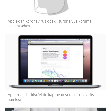
Apple’dan koronavirüs odaklı sürpriz yüz koruma
kalkanı adımı
Apple’dan Türkiye’yi de kapsayan yeni koronavirüs
hamlesi