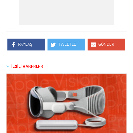
PAYLAŞ
TWEETLE
GÖNDER
İLGİLİ HABERLER