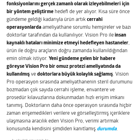
fonksiyonlarını gerçek zamanlı olarak izleyebilmeleri
için
bir yöntem geliştirme
hedefi de yer alıyor. Kısa süre önce
gündeme geldiği kadarıyla ürün artık
cerrahi
operasyonlarda
ameliyathane sorumlu hemşireler ve bazı
doktorlar tarafından da kullanılıyor. Vision Pro ile
insan
kaynaklı hataları minimize etmeyi hedefleyen hastaneler
,
ürün ile doğru araçların doğru zamanda kullanıldığından
emin olmak istiyor.
Yeni gündeme gelen bir habere
göreyse Vision Pro bir omuz protezi ameliyatında da
kullanılmış
ve
doktorlara büyük kolaylık sağlamış
. Vision
Pro operasyon sırasında ameliyathanenin steril durumunu
bozmadan çok sayıda cerrahi işleme, envantere ve
prosedür kılavuzlarına dokunmadan hızlı erişim imkanı
tanımış. Doktorların daha önce operasyon sırasında hiçbir
zaman erişemedikleri verilere ve görselleştirmiş içeriklere
ulaşmasına aracılık eden Vision Pro, verimi artırmak
konusunda kendisini şimdiden kanıtlamış
durumda
.