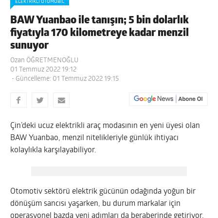
ELEKTRIKLI OTOMOBIL
BAW Yuanbao ile tanışın; 5 bin dolarlık
fiyatıyla 170 kilometreye kadar menzil
sunuyor
Ozan ÖĞRETMENOĞLU
01 Temmuz 2022 19:12
- Güncelleme: 01 Temmuz 2022 19:15
Çin’deki ucuz elektrikli araç modasının en yeni üyesi olan
BAW Yuanbao, menzil nitelikleriyle günlük ihtiyacı
kolaylıkla karşılayabiliyor.
Otomotiv sektörü elektrik gücünün odağında yoğun bir
dönüşüm sancısı yaşarken, bu durum markalar için
operasyonel bazda yeni adımları da beraberinde getiriyor.