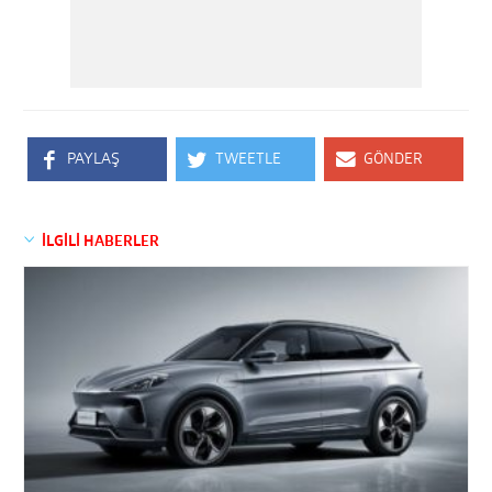
PAYLAŞ
TWEETLE
GÖNDER
İLGİLİ HABERLER