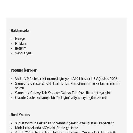
Hakkımızda
Künye
Reklam
İletişim
Yasal Uyarı
Popüler İçerikler
Volta VM2 elektrikli moped için yeni A101 fırsatı [13 Ağustos 2026]
Samsung Galaxy Z Fold 8 sahibi bir kişi, cihazının arka kameralarını
söktü
Samsung Galaxy Tab S12+ ve Galaxy Tab S12 Ultra ortaya çıktı
Claude Code, kullanışlı bir "iletişim" altyapısıyla güncellendi
Nasıl Yapılır?
X platformuna eklenen “otomatik çeviri” özelliği nasıl kapatılır?
Mobil cihazlarda 5G’yi aktif hale getirme
Apple TV ve HomePod akıllı hoparlörlerde Türkçe Siri dil desteği