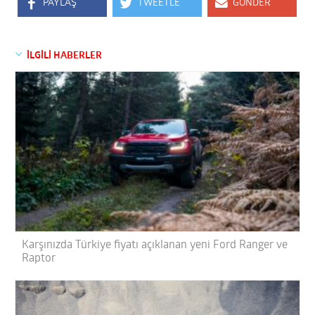
PAYLAŞ
TWEETLE
GÖNDER
İLGİLİ HABERLER
Karşınızda Türkiye fiyatı açıklanan yeni Ford Ranger ve
Raptor