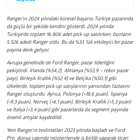
Ranger’ın 2024 yılındaki küresel başarısı Türkiye pazarında
da güçlü bir şekilde kendini gösterdi. 2024 yılında
Türkiye’de toplam 16.806 adet pick-up satılırken, bunların
5.526 adedi Ranger oldu. Bu da %33 ’lük etkileyici bir pazar
payına denk geliyor.
Avrupa genelinde de Ford Ranger, pazar liderliğini
pekiştirdi. İrlanda (%54,2), Almanya (%53,9 – rekor pazar
payı), Birleşik Krallık (%52,4) ve Belçika (%50,1) gibi
ülkelerde, toplam pick-up satışlarının yarısından fazlasını
Ranger oluşturdu. Ayrıca, Polonya (+18,6 puan), İspanya
(+9,3 puan), Norveç (+6,1 puan), Birleşik Krallık (+5,3 puan)
ve İtalya (+3,4 puan) gibi pazarlarda da segment payında
önemli artışlar kaydedildi.
Yeni Ranger’ın teslimatları 2023 yılında başladı ve Ford
Pro, dünya çapında müşterileriyle iş birliği yaparak ticari