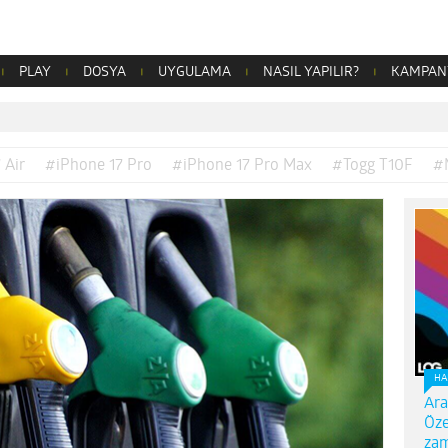
PLAY
DOSYA
UYGULAMA
NASIL YAPILIR?
KAMPAN
 Air
#iPhone 17 Pro
#iPhone 17 Pro Max
#Togg T10F
#
HA
Ara
Öze
zam