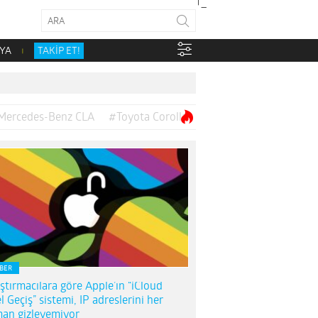
YA
TAKİP ET!
Mercedes-Benz CLA
#Toyota Corolla
BER
ştırmacılara göre Apple’ın “iCloud
l Geçiş” sistemi, IP adreslerini her
an gizleyemiyor