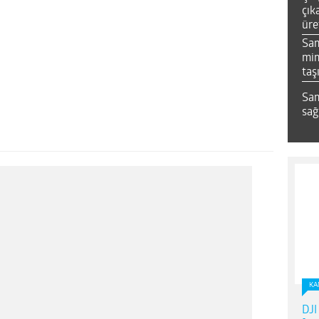
çık
üre
Sa
mim
taş
Sam
sağ
KA
DJI