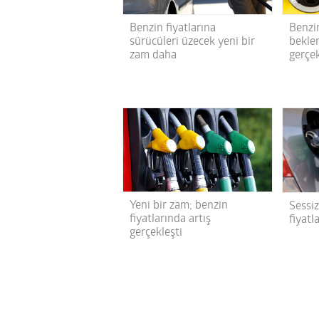
Benzin fiyatlarına
Benzin
sürücüleri üzecek yeni bir
beklen
zam daha
gerçek
Yeni bir zam; benzin
Sessiz
fiyatlarında artış
fiyatl
gerçekleşti