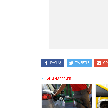
PAYLAŞ
TWEETLE
GÖ
İLGİLİ HABERLER