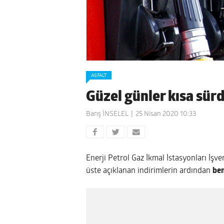
ASFALT
Güzel günler kısa sürd
Barış İNSELEL
25 Nisan 2020 10:33
Enerji Petrol Gaz İkmal İstasyonları İşv
üste açıklanan indirimlerin ardından
be