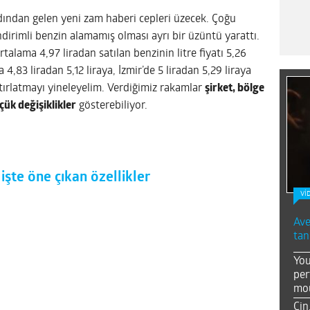
dından gelen yeni zam haberi cepleri üzecek. Çoğu
ndirimli benzin alamamış olması ayrı bir üzüntü yarattı.
talama 4,97 liradan satılan benzinin litre fiyatı 5,26
a 4,83 liradan 5,12 liraya, İzmir’de 5 liradan 5,29 liraya
tırlatmayı yineleyelim. Verdiğimiz rakamlar
şirket, bölge
çük değişiklikler
gösterebiliyor.
işte öne çıkan özellikler
Vİ
Ave
tan
You
per
mou
Çin