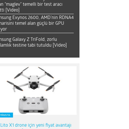
an “maglev” temelli bir test aracı
tti [Video]
msung Exynos 2600, AMD’nin RDNA4
arisini temel alan güçlü bir GPU
ıyor
sung Galaxy Z TriFold, zorlu
lamlık testine tabi tutuldu [Video]
MPANYA
 Lito X1 drone için yeni fiyat avantajı