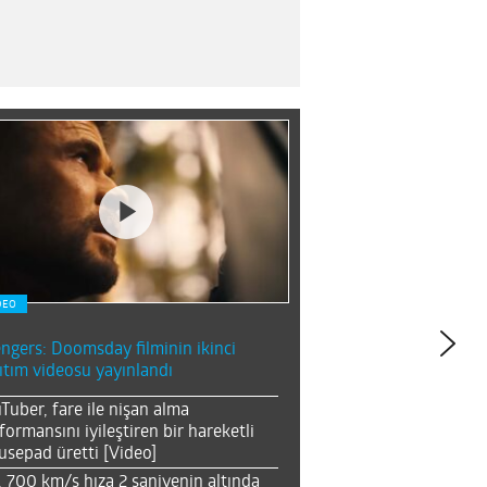
DEO
ngers: Doomsday filminin ikinci
ıtım videosu yayınlandı
Tuber, fare ile nişan alma
formansını iyileştiren bir hareketli
sepad üretti [Video]
, 700 km/s hıza 2 saniyenin altında