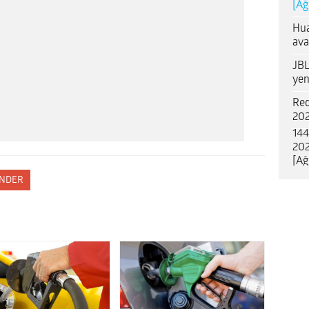
[Ağ
Hua
ava
JBL
yen
Red
202
144
202
[Ağ
NDER