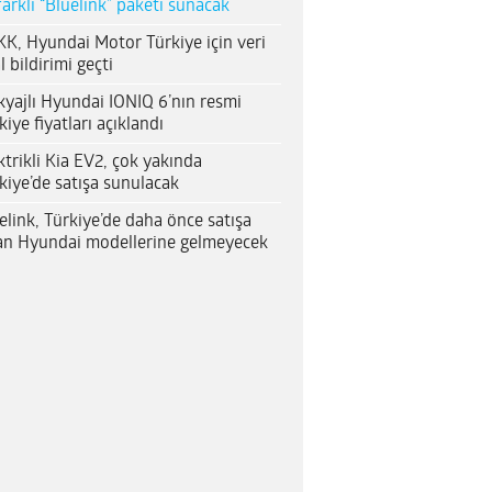
farklı “Bluelink” paketi sunacak
K, Hyundai Motor Türkiye için veri
al bildirimi geçti
yajlı Hyundai IONIQ 6’nın resmi
kiye fiyatları açıklandı
ktrikli Kia EV2, çok yakında
kiye’de satışa sunulacak
elink, Türkiye’de daha önce satışa
an Hyundai modellerine gelmeyecek