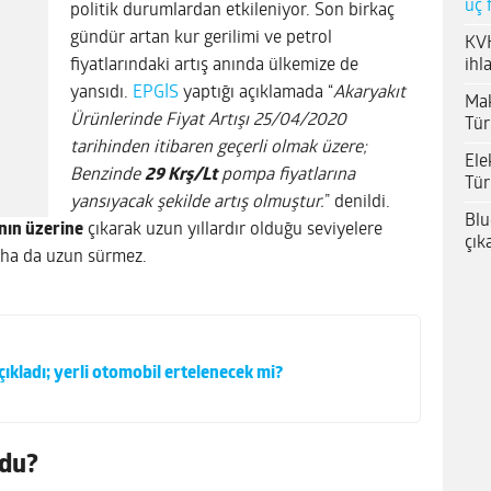
üç 
politik durumlardan etkileniyor. Son birkaç
gündür artan kur gerilimi ve petrol
KVK
ihl
fiyatlarındaki artış anında ülkemize de
yansıdı.
EPGİS
yaptığı açıklamada “
Akaryakıt
Mak
Ürünlerinde Fiyat Artışı 25/04/2020
Tür
tarihinden itibaren geçerli olmak üzere;
Ele
Benzinde
29 Krş/Lt
pompa fiyatlarına
Tür
yansıyacak şekilde artış olmuştur.
” denildi.
Blu
anın üzerine
çıkarak uzun yıllardır olduğu seviyelere
çık
daha da uzun sürmez.
ıkladı; yerli otomobil ertelenecek mi?
ldu?