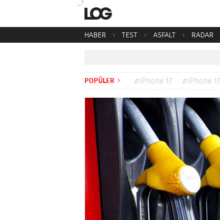
HABER
TEST
ASFALT
RADAR
POPÜLER
#iPhone 17
#iPhone 17