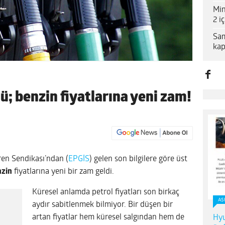
Min
2 i
Sam
kap
ü; benzin fiyatlarına yeni zam!
eren Sendikası’ndan (
EPGİS
) gelen son bilgilere göre üst
nzin
fiyatlarına yeni bir zam geldi.
Küresel anlamda petrol fiyatları son birkaç
AS
aydır sabitlenmek bilmiyor. Bir düşen bir
artan fiyatlar hem küresel salgından hem de
Hyu