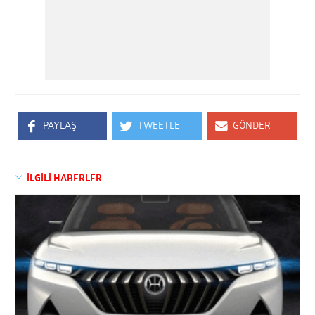
PAYLAŞ
TWEETLE
GÖNDER
İLGİLİ HABERLER