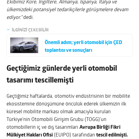
Ekibimiz Kore, İngiltere, Almanya, İspanya, İtalya ve
ülkemizdeki potansiyel tedarikçilerle görüşmelere devam
ediyor.”
dedi.
İLGİNİZİ ÇEKEBİLİR
Önemli adım; yerli otomobil için ÇED
toplantısı ve sonuçları
Geçtiğimiz günlerde yerli otomobil
tasarımı tescillemişti
Geçtiğimiz haftalarda, otomotiv endüstrisinin bir mobilite
ekosistemine dönüşümüne öncülük ederek ülkemizin ilk
küresel mobilite markası olmak amacıyla kurulan
Türkiye’nin Otomobili Girişim Grubu (TOGG)’un
otomobillerin iç ve dış tasarımları
Avrupa Birliği Fikri
Mülkiyet Hakları Ofisi
(EUIPO) tarafından
tescil edilmişti.