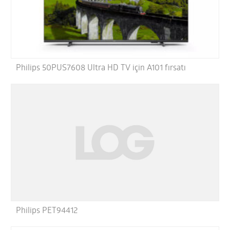
Philips 50PUS7608 Ultra HD TV için A101 fırsatı
Philips PET94412