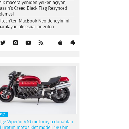
sik macera yeniden yelken açıyor;
assin’s Creed Black Flag Resynced
elemesi
itech’ten MacBook Neo deneyimini
amlayan aksesuar önerileri
FALT
ge Viper’ın V10 motoruyla donatılan
l üretim motosiklet modeli 180 bin