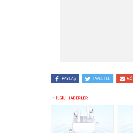
PAYLAŞ
TWEETLE
GÖ
İLGİLİ HABERLER