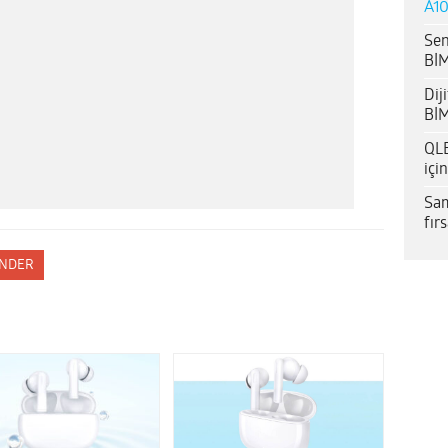
A10
Sen
BİM
Dij
BİM
QLE
içi
Sam
fır
NDER