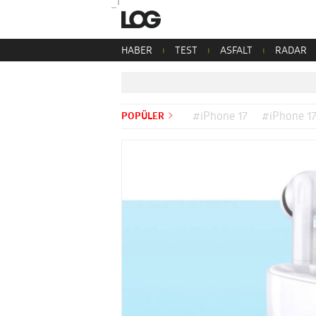
HABER
TEST
ASFALT
RADAR
POPÜLER
#iPhone 17
#iPhone 17