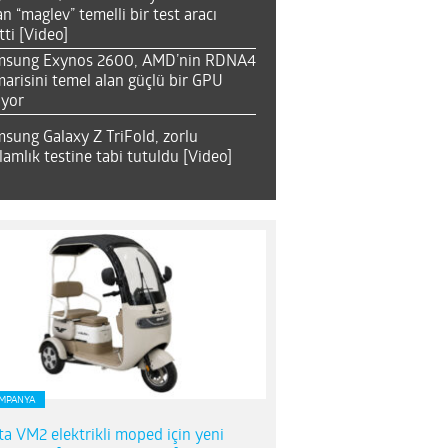
an “maglev” temelli bir test aracı
tti [Video]
msung Exynos 2600, AMD’nin RDNA4
arisini temel alan güçlü bir GPU
ıyor
sung Galaxy Z TriFold, zorlu
lamlık testine tabi tutuldu [Video]
MPANYA
ta VM2 elektrikli moped için yeni