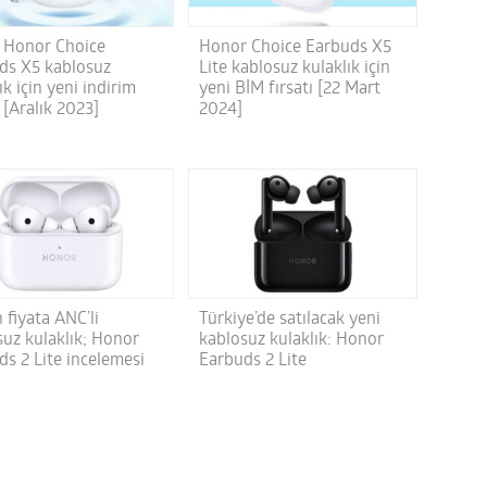
Honor Choice Earbuds X5
i Honor Choice
Lite kablosuz kulaklık için
ds X5 kablosuz
yeni BİM fırsatı [22 Mart
ık için yeni indirim
2024]
ı [Aralık 2023]
 fiyata ANC’li
Türkiye’de satılacak yeni
suz kulaklık; Honor
kablosuz kulaklık: Honor
ds 2 Lite incelemesi
Earbuds 2 Lite