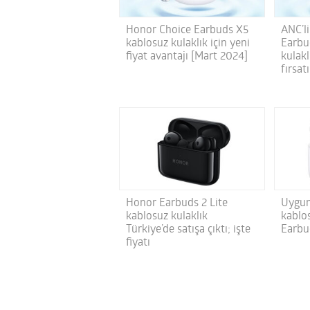
Honor Choice Earbuds X5
ANC’l
kablosuz kulaklık için yeni
Earbu
fiyat avantajı [Mart 2024]
kulakl
fırsat
Honor Earbuds 2 Lite
Uygun
kablosuz kulaklık
kablo
Türkiye’de satışa çıktı; işte
Earbu
fiyatı