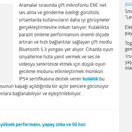
dol
Aramalar sırasında çift mikrofonlu ENC net
Sma
ses alma ve gönderme özelliği gürültülü
“Le
ortamlarda kullanıcıların daha iyi görüşmeler
Ele
gerçekleştirmesine imkan tanıyor. Kulaklıkta
pay
parazit önleme performansını önemli ölçüde
artıran ve hızlı bağlantılar sağlayan çift modlu
Tog
gen
Bluetooth 5.3 yongası yer alıyor. Cihazda oyun
Tru
sinyallerine hızla yanıt vermek ve ses ile
yaş
videoyu senkronize etmek için düşük oyun
ola
gecikme modunu etkinleştirmek mümkün.
IP54 sertifikasına destek veren
kulaklık
bu
usunun kapağı açıldığında bir açılır pencere görünüyor
fonlara bağlanabiliyor ve eşleştirilebiliyor.
 yüksek performans, yapay zeka ve 5G hızı