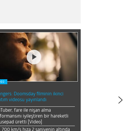
DEO
ngers: Doomsday filminin ikinci
ıtım videosu yayınlandı
Tuber, fare ile nişan alma
formansını iyileştiren bir hareketli
sepad üretti [Video]
, 700 km/s hıza 2 saniyenin altında