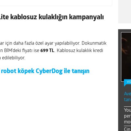
ite kablosuz kulaklığın kampanyalı
r için daha fazla özel ayar yapılabiliyor. Dokunmatik
n BİM’deki fiyatı ise
699 TL
. Kablosuz kulaklık kredi
 edilebiliyor.
 robot köpek CyberDog ile tanışın
Vİ
Ave
tan
You
per
mou
Çin