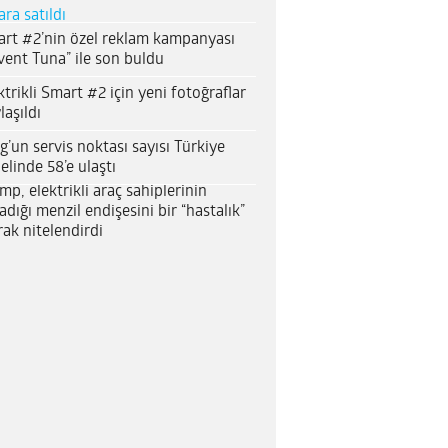
ara satıldı
rt #2’nin özel reklam kampanyası
vent Tuna” ile son buldu
ktrikli Smart #2 için yeni fotoğraflar
laşıldı
g’un servis noktası sayısı Türkiye
elinde 58’e ulaştı
mp, elektrikli araç sahiplerinin
adığı menzil endişesini bir “hastalık”
rak nitelendirdi