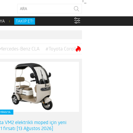
YA
TAKİP ET!
Mercedes-Benz CLA
#Toyota Corolla
MPANYA
ta VM2 elektrikli moped için yeni
1 fırsatı [13 Ağustos 2026]