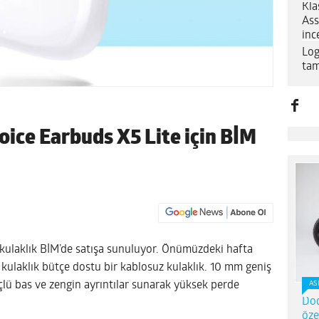
Kla
Ass
inc
Log
tam
ice Earbuds X5 Lite için BİM
kulaklık BİM’de satışa sunuluyor. Önümüzdeki hafta
 kulaklık bütçe dostu bir kablosuz kulaklık. 10 mm geniş
çlü bas ve zengin ayrıntılar sunarak yüksek perde
AS
Dod
öze