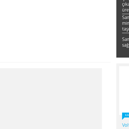
çık
üre
Sa
mim
taş
Sam
sağ
KA
Vol