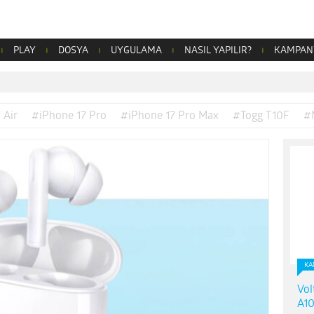
PLAY
DOSYA
UYGULAMA
NASIL YAPILIR?
KAMPAN
 Air
#iPhone 17 Pro
#iPhone 17 Pro Max
#Togg T10F
#
KA
Vol
A10