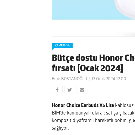
KAMPANYA
Bütçe dostu Honor Cho
fırsatı [Ocak 2024]
Emir BOSTANOĞLU
13 Ocak 2024 12:00
Honor Choice Earbuds X5 Lite
kablosuz 
BİM’de kampanyalı olarak satışa çıkacak
kompozit diyaframlı hareketli bobin, gü
sağlıyor.