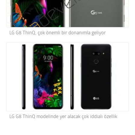
LG G8 ThinQ, çok önemli bir donanımla geliyor
LG G8 ThinQ modelinde yer alacak çok iddialı özellik