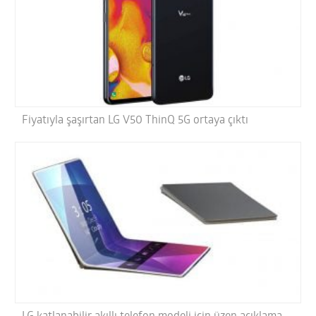
Fiyatıyla şaşırtan LG V50 ThinQ 5G ortaya çıktı