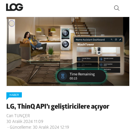
HABER
LG, ThinQ API’ı geliştiricilere açıyor
Can TUNÇER
30 Aralık 2024 11:09
- Güncelleme: 30 Aralık 2024 12:19