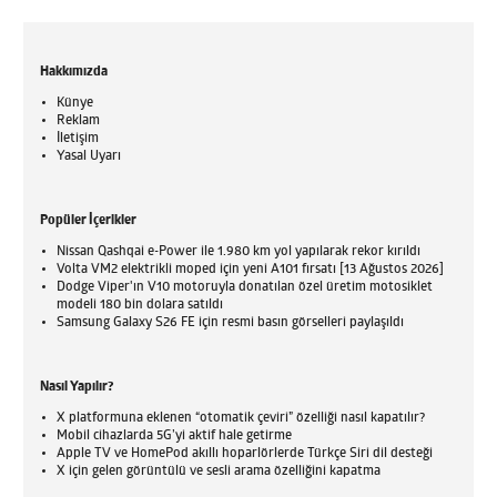
Hakkımızda
Künye
Reklam
İletişim
Yasal Uyarı
Popüler İçerikler
Nissan Qashqai e-Power ile 1.980 km yol yapılarak rekor kırıldı
Volta VM2 elektrikli moped için yeni A101 fırsatı [13 Ağustos 2026]
Dodge Viper'ın V10 motoruyla donatılan özel üretim motosiklet
modeli 180 bin dolara satıldı
Samsung Galaxy S26 FE için resmi basın görselleri paylaşıldı
Nasıl Yapılır?
X platformuna eklenen “otomatik çeviri” özelliği nasıl kapatılır?
Mobil cihazlarda 5G’yi aktif hale getirme
Apple TV ve HomePod akıllı hoparlörlerde Türkçe Siri dil desteği
X için gelen görüntülü ve sesli arama özelliğini kapatma