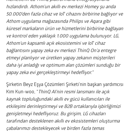
hızlandırdı. Athom’un akıllı ev merkezi Homey şu anda
50.000’den fazla cihaz ve IoT cihazını birbirine bağlıyor ve
Athom uygulama mağazasında Philips ve Aqara gibi
küresel markaların ürün ve hizmetlerini birbirine bağlayan
ve kontrol eden yaklaşık 1.000 uygulama bulunuyor. LG,
Athom’un kapsamlı açık ekosistemini ve IoT cihaz
bağlantısını yapay zeka ev merkezi ThinQ On’a entegre
etmeyi planlıyor ve üretken yapay zekanın müşterileri
daha iyi anladığı ve optimum alan çözümleri sunduğu bir
yapay zeka evi gerçekleştirmeyi hedefliyor.”
Şirketin Beyz Eşya Çözümleri Şirketi’nin başkan yardımcısı
Kim Kun-woo, “
ThinQ AI’nin resmi lansmanı ile açık
kaynak topluluğundaki akıllı ev gücü kullanıcıları ile
etkileşimi derinleştirmeyi ve B2B ortaklarıyla işbirliğimizi
genişletmeyi hedefliyoruz. Bu girişim, LG cihazları
tarafından desteklenen akıllı ev ekosistemleri oluşturma
çabalarımızı destekleyecek ve birden fazla temas