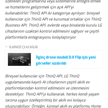
özellikleri programlarına veya sistemlerine entegre etmek
ve hizmetlerini geliştirmek için açık API’yi
kullanabilirler. ThinQ API iki kategoriye ayrılıyor: bireysel
kullanıcılar için ThinQ API ve kurumsal ortaklar için ThinQ
Business API. ThinQ API, evlerde veya binalarda kurulu LG
cihazlarının uzaktan kontrol edilmesini sağlıyor ve çeşitli
platformlarla entegrasyonu kolaylaştırıyor.
İLGİNİZİ ÇEKEBİLİR
İlginç drone modeli DJI Flip için yeni
görseller sızdırıldı
Bireysel kullanıcılar için ThinQ API, LG ThinQ
uygulamasında kayıtlı AI cihazlarının çeşitli akıllı ev
platformlarından kontrol edilmesini ve izlenmesini
destekliyor. ThinQ API’yi kullanarak, herkes kendi yaşam
tarzına uygun özelleştirilmiş bir akıllı evi kolayca
oluşturabiliyor. Örneğin, küresel akıllı ev platformu Home