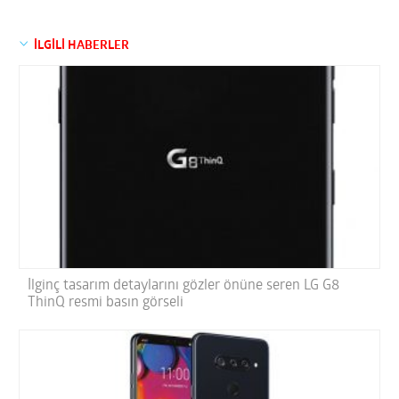
İLGİLİ HABERLER
İlginç tasarım detaylarını gözler önüne seren LG G8
ThinQ resmi basın görseli