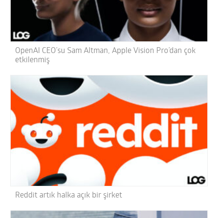
OpenAI CEO’su Sam Altman, Apple Vision Pro’dan çok
etkilenmiş
Reddit artık halka açık bir şirket