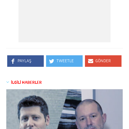
PAYLAŞ
TWEETLE
GÖNDER
İLGİLİ HABERLER