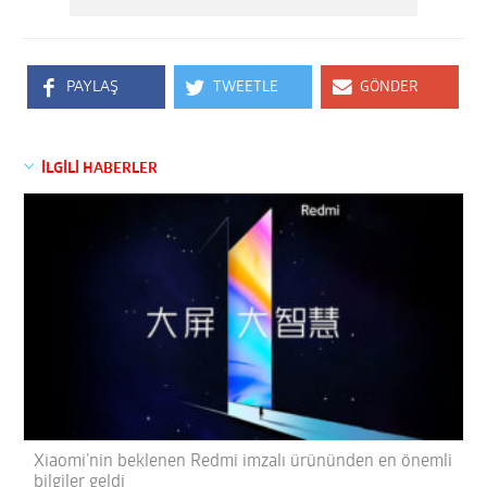
PAYLAŞ
TWEETLE
GÖNDER
İLGİLİ HABERLER
Xiaomi’nin beklenen Redmi imzalı ürününden en önemli
bilgiler geldi