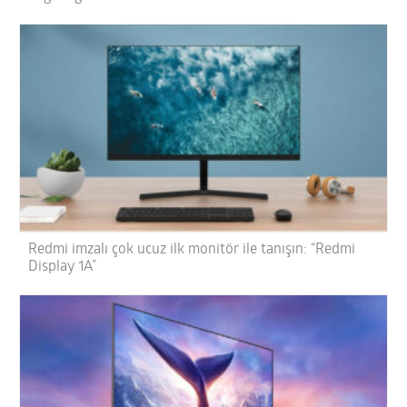
Redmi imzalı çok ucuz ilk monitör ile tanışın: “Redmi
Display 1A”