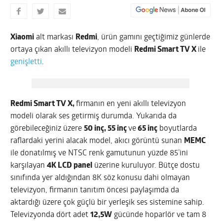
Xiaomi
alt markası
Redmi
, ürün gamını geçtiğimiz günlerde
ortaya çıkan akıllı televizyon modeli
Redmi Smart TV X
ile
genişletti
.
Redmi Smart TV X,
firmanın en yeni akıllı televizyon
modeli olarak ses getirmiş durumda. Yukarıda da
görebileceğiniz üzere
50 inç, 55 inç
ve
65 inç
boyutlarda
raflardaki yerini alacak model, akıcı görüntü sunan
MEMC
ile donatılmış ve NTSC renk gamutunun yüzde 85’ini
karşılayan
4K LCD panel
üzerine kuruluyor. Bütçe dostu
sınıfında yer aldığından 8K söz konusu dahi olmayan
televizyon, firmanın tanıtım öncesi paylaşımda da
aktardığı üzere çok güçlü bir yerleşik ses sistemine sahip.
Televizyonda dört adet
12,5W
gücünde hoparlör ve tam 8