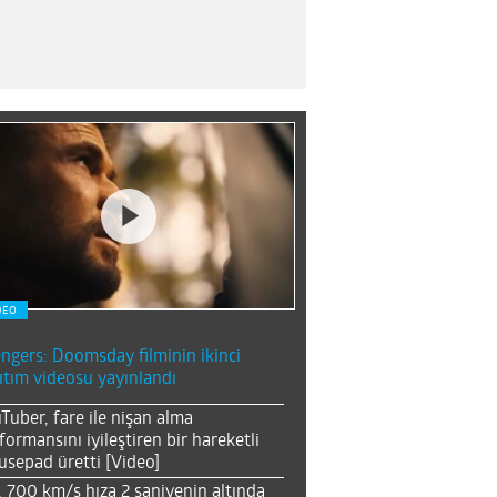
DEO
ngers: Doomsday filminin ikinci
ıtım videosu yayınlandı
Tuber, fare ile nişan alma
formansını iyileştiren bir hareketli
sepad üretti [Video]
, 700 km/s hıza 2 saniyenin altında