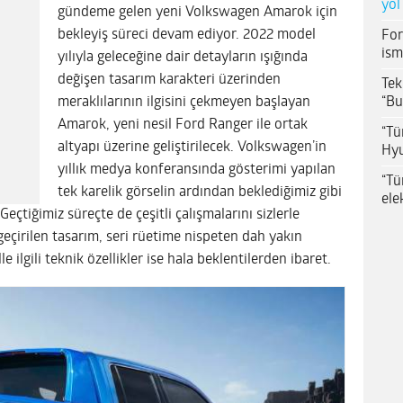
yol
gündeme gelen yeni Volkswagen Amarok için
bekleyiş süreci devam ediyor. 2022 model
For
ism
yılıyla geleceğine dair detayların ışığında
değişen tasarım karakteri üzerinden
Tek
“Bu
meraklılarının ilgisini çekmeyen başlayan
Amarok, yeni nesil Ford Ranger ile ortak
“Tü
altyapı üzerine geliştirilecek. Volkswagen’in
Hyu
yıllık medya konferansında gösterimi yapılan
“Tü
tek karelik görselin ardından beklediğimiz gibi
ele
eçtiğimiz süreçte de çeşitli çalışmalarını sizlerle
eçirilen tasarım, seri rüetime nispeten dah yakın
 ilgili teknik özellikler ise hala beklentilerden ibaret.