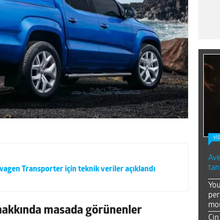
Vİ
Ave
tan
wagen Transporter için teknik veriler açıklandı
You
per
mou
hakkında masada görünenler
Çin