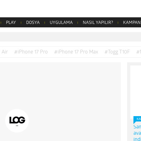
PLAY
DOSYA
UYGULAMA
NASIL YAPILIR?
KAMPAN
 Air
#iPhone 17 Pro
#iPhone 17 Pro Max
#Togg T10F
#
KA
Sam
ava
ind