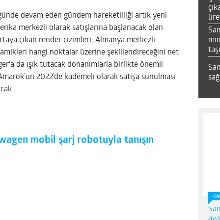
çık
üğünde devam eden gündem hareketliliği artık yeni
üre
ika merkezli olarak satışlarına başlanacak olan
Sa
mim
rtaya çıkan render çizimleri, Almanya merkezli
taş
namikleri hangi noktalar üzerine şekillendireceğini net
er‘a da ışık tutacak donanımlarla birlikte önemli
Sam
 Amarok’un 2022’de kademeli olarak satışa sunulması
sağ
acak.
agen mobil şarj robotuyla tanışın
KA
Sam
ava