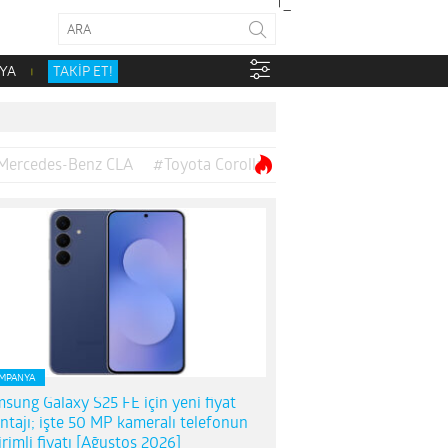
YA
TAKİP ET!
Mercedes-Benz CLA
#Toyota Corolla
MPANYA
sung Galaxy S25 FE için yeni fiyat
ntajı; işte 50 MP kameralı telefonun
irimli fiyatı [Ağustos 2026]