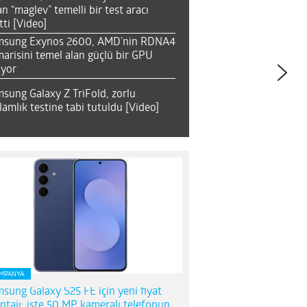
an “maglev” temelli bir test aracı
tti [Video]
msung Exynos 2600, AMD’nin RDNA4
arisini temel alan güçlü bir GPU
ıyor
sung Galaxy Z TriFold, zorlu
lamlık testine tabi tutuldu [Video]
MPANYA
sung Galaxy S25 FE için yeni fiyat
ntajı; işte 50 MP kameralı telefonun