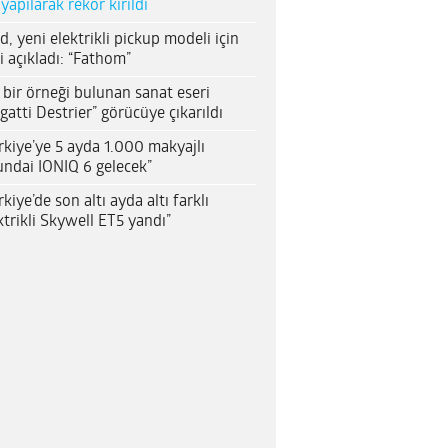
 yapılarak rekor kırıldı
d, yeni elektrikli pickup modeli için
i açıkladı: “Fathom”
 bir örneği bulunan sanat eseri
gatti Destrier” görücüye çıkarıldı
rkiye’ye 5 ayda 1.000 makyajlı
ndai IONIQ 6 gelecek”
rkiye’de son altı ayda altı farklı
ktrikli Skywell ET5 yandı”