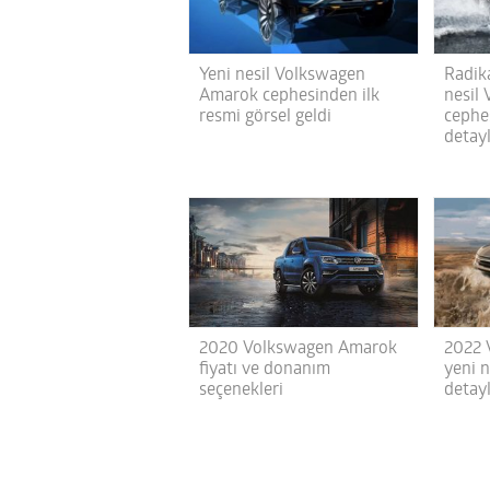
Yeni nesil Volkswagen
Radika
Amarok cephesinden ilk
nesil
resmi görsel geldi
cephe
detay
2020 Volkswagen Amarok
2022 
fiyatı ve donanım
yeni n
seçenekleri
detayl