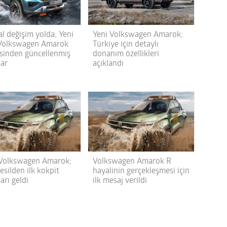
l değişim yolda; Yeni
Yeni Volkswagen Amarok;
 Volkswagen Amarok
Türkiye için detaylı
sinden güncellenmiş
donanım özellikleri
lar
açıklandı
Volkswagen Amarok;
Volkswagen Amarok R
esilden ilk kokpit
hayalinin gerçekleşmesi için
arı geldi
ilk mesaj verildi