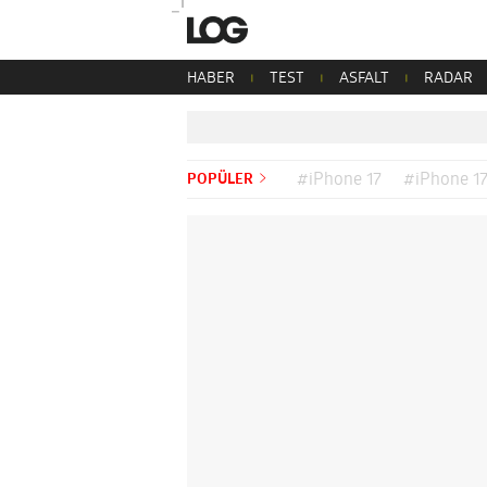
HABER
TEST
ASFALT
RADAR
POPÜLER
#iPhone 17
#iPhone 17