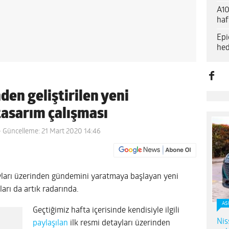
A10
haf
Epi
hed
den geliştirilen yeni
asarım çalışması
- Güncelleme: 21 Mart 2020 14:46
ayları üzerinden gündemini yaratmaya başlayan yeni
rı da artık radarında.
AS
Geçtiğimiz hafta içerisinde kendisiyle ilgili
Nis
paylaşılan
ilk resmi detayları üzerinden