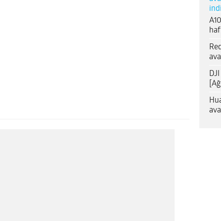
ind
A10
haf
Red
ava
DJI
[Ağ
Hua
ava