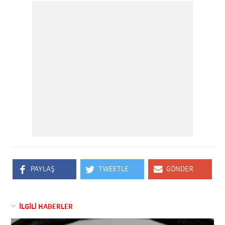
PAYLAŞ
TWEETLE
GÖNDER
İLGİLİ HABERLER