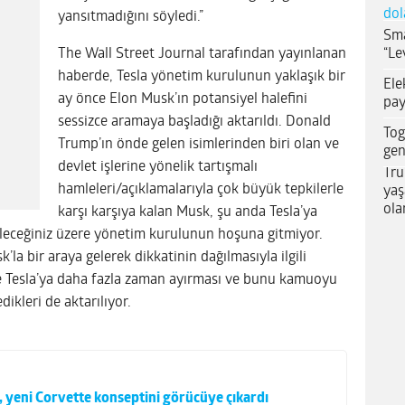
dol
yansıtmadığını söyledi.”
Sma
“Le
The Wall Street Journal tarafından yayınlanan
haberde, Tesla yönetim kurulunun yaklaşık bir
Ele
ay önce Elon Musk’ın potansiyel halefini
pay
sessizce aramaya başladığı aktarıldı. Donald
Tog
Trump’ın önde gelen isimlerinden biri olan ve
gen
devlet işlerine yönelik tartışmalı
Tru
hamleleri/açıklamalarıyla çok büyük tepkilerle
yaş
ola
karşı karşıya kalan Musk, şu anda Tesla’ya
leceğiniz üzere yönetim kurulunun hoşuna gitmiyor.
la bir araya gelerek dikkatinin dağılmasıyla ilgili
sine Tesla’ya daha fazla zaman ayırması ve bunu kamuoyu
ikleri de aktarılıyor.
 yeni Corvette konseptini görücüye çıkardı