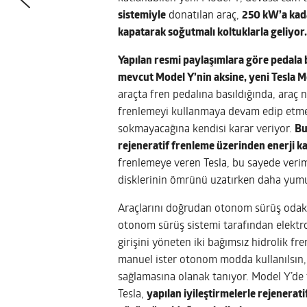
sistemiyle
donatılan araç,
250 kW’a kad
kapatarak soğutmalı koltuklarla geliyor
Yapılan resmi paylaşımlara göre pedala 
mevcut Model Y’nin aksine, yeni Tesla Mod
araçta fren pedalına basıldığında, araç n
frenlemeyi kullanmaya devam edip etmey
sokmayacağına kendisi karar veriyor.
Bu
rejeneratif frenleme üzerinden enerji k
frenlemeye veren Tesla, bu sayede veriml
disklerinin ömrünü uzatırken daha yum
Araçlarını doğrudan otonom sürüş odaklı 
otonom sürüş sistemi tarafından elektro
girişini yöneten iki bağımsız hidrolik fr
manuel ister otonom modda kullanılsın,
sağlamasına olanak tanıyor. Model Y’de
Tesla,
yapılan iyileştirmelerle rejenerati