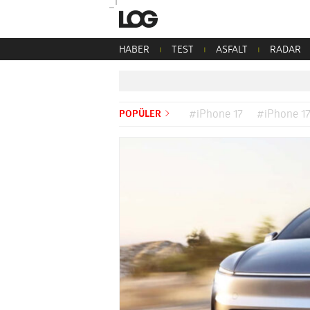
HABER
TEST
ASFALT
RADAR
POPÜLER
#iPhone 17
#iPhone 17