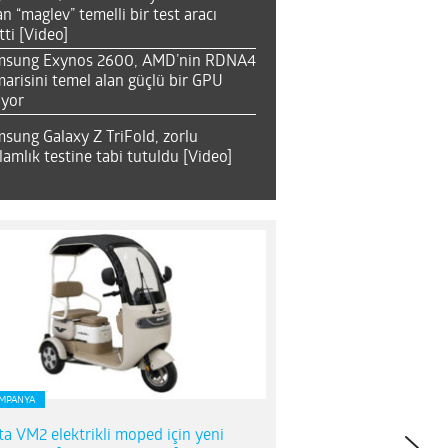
an “maglev” temelli bir test aracı
tti [Video]
msung Exynos 2600, AMD’nin RDNA4
arisini temel alan güçlü bir GPU
ıyor
sung Galaxy Z TriFold, zorlu
lamlık testine tabi tutuldu [Video]
MPANYA
ta VM2 elektrikli moped için yeni