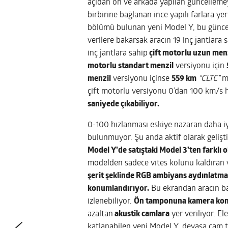
açıdan ön ve arkada yapılan güncellemey
birbirine bağlanan ince yapılı farlara ye
bölümü bulunan yeni Model Y, bu güncel
verilere bakarsak aracın 19 inç jantlara 
inç jantlara sahip
çift motorlu uzun men
motorlu standart menzil
versiyonu için
menzil
versiyonu içinse
559 km
“CLTC”
me
çift motorlu versiyonu 0’dan 100 km/s 
saniyede çıkabiliyor.
0-100 hızlanması eskiye nazaran daha iyi
bulunmuyor. Şu anda aktif olarak gelişt
Model Y’de satıştaki Model 3’ten farklı 
modelden sadece vites kolunu kaldıran v
şerit şeklinde RGB ambiyans aydınlatman
konumlandırıyor.
Bu ekrandan aracın bazı
izlenebiliyor.
Ön tamponuna kamera konu
azaltan
akustik camlara
yer veriliyor. El
katlanabilen yeni Model Y, devasa cam t