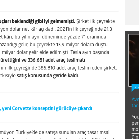
çları beklendiği gibi iyi gelmemişti.
Şirket ilk çeyrekte
yon dolar net kâr açıkladı. 2021’in ilk çeyreğinde 21,3
net kârı, bu yılın aynı döneminde yüzde 71 oranında
azandığı gelir, bu çeyrekte 13,9 milyar dolara düştü.
milyar dolar gelir elde edilmişti. Tesla ayın başında
ürettiğini ve 336.681 adet araç teslimatı
ın ilk çeyreğinde 386.810 adet araç teslim eden şirket,
tkisiyle
satış konusunda geride kaldı.
Vİ
Ave
tan
 yeni Corvette konseptini görücüye çıkardı
You
per
mou
üyor. Türkiye’de de satışa sunulan araç tasarımsal
Çin