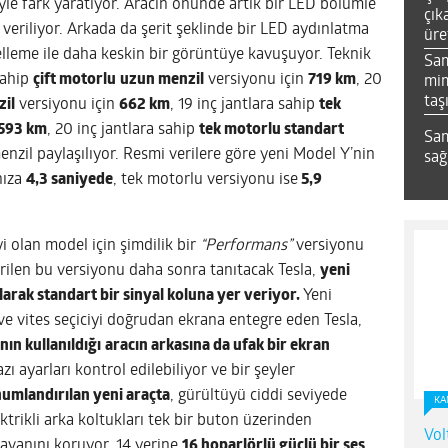
le fark yaratıyor. Aracın önünde artık bir LED bölümle
çık
r veriliyor. Arkada da şerit şeklinde bir LED aydınlatma
üre
leme ile daha keskin bir görüntüye kavuşuyor. Teknik
Sa
sahip
çift motorlu
uzun menzil
versiyonu için
719 km
, 20
mim
taş
zil
versiyonu için
662 km
, 19 inç jantlara sahip
tek
593 km
, 20 inç jantlara sahip
tek motorlu standart
Sam
nzil paylaşılıyor. Resmi verilere göre yeni Model Y’nin
sağ
hıza
4,3 saniyede
, tek motorlu versiyonu ise
5,9
 olan model için şimdilik bir
“Performans”
versiyonu
irilen bu versiyonu daha sonra tanıtacak Tesla,
yeni
olarak standart bir sinyal koluna yer veriyor.
Yeni
e vites seçiciyi doğrudan ekrana entegre eden Tesla,
ın kullanıldığı
aracın arkasına da ufak bir ekran
 ayarları kontrol edilebiliyor ve bir şeyler
mlandırılan yeni araçta
, gürültüyü ciddi seviyede
KA
ektrikli arka koltukları tek bir buton üzerinden
Vol
avanını koruyor. 14 yerine
16 hoparlörlü güçlü bir ses