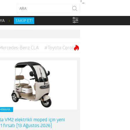
YA
TAKİP ET!
Mercedes-Benz CLA
#Toyota Corolla
MPANYA
ta VM2 elektrikli moped için yeni
1 fırsatı [13 Ağustos 2026]