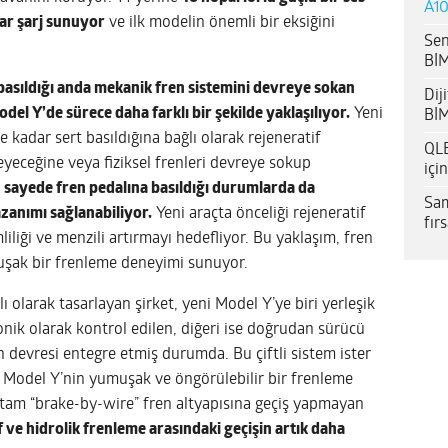
A10
ar şarj sunuyor
ve ilk modelin önemli bir eksiğini
Sen
.
BİM
basıldığı anda mekanik fren sistemini devreye sokan
Dij
el Y’de sürece daha farklı bir şekilde yaklaşılıyor.
Yeni
BİM
e kadar sert basıldığına bağlı olarak rejeneratif
QLE
eceğine veya fiziksel frenleri devreye sokup
içi
 sayede fren pedalına basıldığı durumlarda da
Sam
azanımı sağlanabiliyor.
Yeni araçta önceliği rejeneratif
fır
iliği ve menzili artırmayı hedefliyor. Bu yaklaşım, fren
uşak bir frenleme deneyimi sunuyor.
olarak tasarlayan şirket, yeni Model Y’ye biri yerleşik
nik olarak kontrol edilen, diğeri ise doğrudan sürücü
en devresi entegre etmiş durumda. Bu çiftli sistem ister
 Model Y’nin yumuşak ve öngörülebilir bir frenleme
 tam “brake-by-wire” fren altyapısına geçiş yapmayan
f ve hidrolik frenleme arasındaki geçişin artık daha