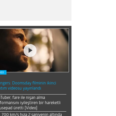
DEO
ngers: Doomsday filminin ikinci
ıtım videosu yayınlandı
Tuber, fare ile nişan alma
formansını iyileştiren bir hareketli
sepad üretti [Video]
, 700 km/s hıza 2 saniyenin altında