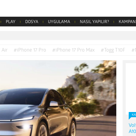
PLAY
DOSYA
UYGULAMA
NASIL YAPILIR?
KAMPAN
 Air
#iPhone 17 Pro
#iPhone 17 Pro Max
#Togg T10F
#
KA
Vol
A10