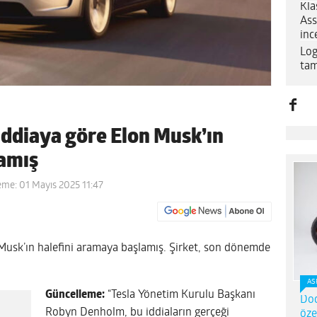
Kla
Ass
inc
Log
tam
iddiaya göre Elon Musk’ın
lamış
eme: 01 Mayıs 2025 11:47
Musk’ın halefini aramaya başlamış. Şirket, son dönemde
AS
Güncelleme:
“Tesla Yönetim Kurulu Başkanı
Dod
Robyn Denholm, bu iddiaların gerçeği
öze