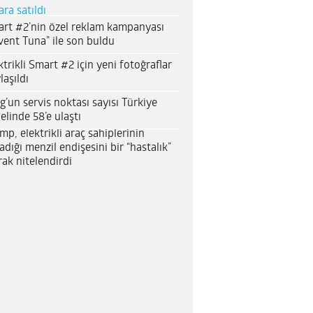
ara satıldı
rt #2’nin özel reklam kampanyası
vent Tuna” ile son buldu
ktrikli Smart #2 için yeni fotoğraflar
laşıldı
g’un servis noktası sayısı Türkiye
elinde 58’e ulaştı
mp, elektrikli araç sahiplerinin
adığı menzil endişesini bir “hastalık”
rak nitelendirdi