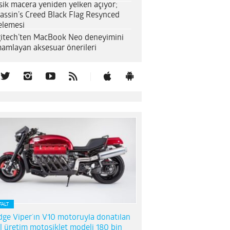
sik macera yeniden yelken açıyor;
assin’s Creed Black Flag Resynced
elemesi
itech’ten MacBook Neo deneyimini
amlayan aksesuar önerileri
FALT
ge Viper’ın V10 motoruyla donatılan
l üretim motosiklet modeli 180 bin