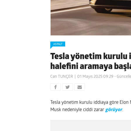
ASFALT
Tesla yönetim kurulu 
halefini aramaya baş
Can TUNÇER
01 Mayıs 2025 09:29
- Güncell
Tesla yönetim kurulu iddiaya göre Elon 
Musk nedeniyle ciddi zarar
görüyor
.