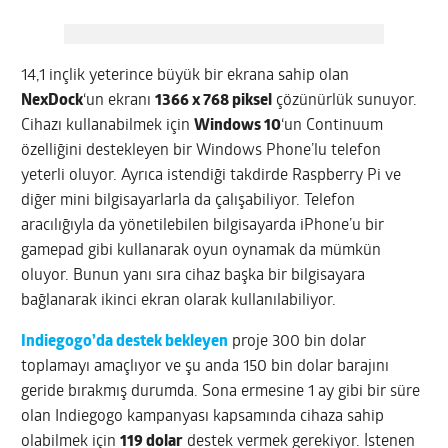
14,1 inçlik yeterince büyük bir ekrana sahip olan
NexDock
‘un ekranı
1366 x 768 piksel
çözünürlük sunuyor.
Cihazı kullanabilmek için
Windows 10
‘un Continuum
özelliğini destekleyen bir Windows Phone’lu telefon
yeterli oluyor. Ayrıca istendiği takdirde Raspberry Pi ve
diğer mini bilgisayarlarla da çalışabiliyor. Telefon
aracılığıyla da yönetilebilen bilgisayarda iPhone’u bir
gamepad gibi kullanarak oyun oynamak da mümkün
oluyor. Bunun yanı sıra cihaz başka bir bilgisayara
bağlanarak ikinci ekran olarak kullanılabiliyor.
Indiegogo’da destek bekleyen
proje 300 bin dolar
toplamayı amaçlıyor ve şu anda 150 bin dolar barajını
geride bırakmış durumda. Sona ermesine 1 ay gibi bir süre
olan Indiegogo kampanyası kapsamında cihaza sahip
olabilmek için
119 dolar
destek vermek gerekiyor. İstenen