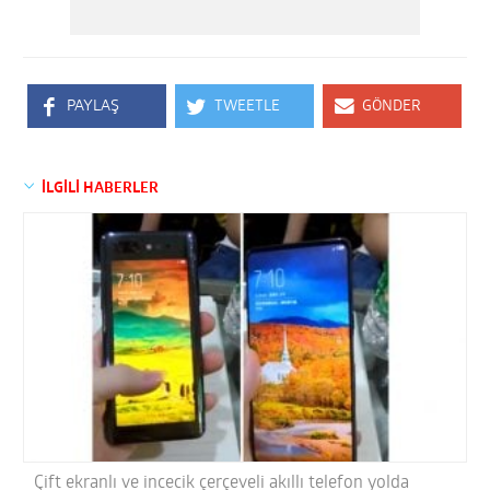
PAYLAŞ
TWEETLE
GÖNDER
İLGİLİ HABERLER
Çift ekranlı ve incecik çerçeveli akıllı telefon yolda