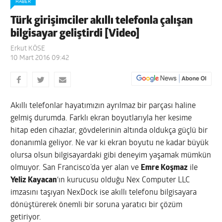
HABER
Türk girişimciler akıllı telefonla çalışan
bilgisayar geliştirdi [Video]
Erkut KÖSE
10 Mart 2016 09:42
Akıllı telefonlar hayatımızın ayrılmaz bir parçası haline
gelmiş durumda. Farklı ekran boyutlarıyla her kesime
hitap eden cihazlar, gövdelerinin altında oldukça güçlü bir
donanımla geliyor. Ne var ki ekran boyutu ne kadar büyük
olursa olsun bilgisayardaki gibi deneyim yaşamak mümkün
olmuyor. San Francisco’da yer alan ve
Emre Koşmaz
ile
Yeliz Kayacan
‘ın kurucusu olduğu Nex Computer LLC
imzasını taşıyan NexDock ise akıllı telefonu bilgisayara
dönüştürerek önemli bir soruna yaratıcı bir çözüm
getiriyor.