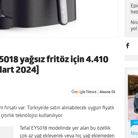
Epi
hed
Nis
yol
5018 yağsız fritöz için 4.410
[Mart 2024]
im fırsatı var. Türkiye’de satın alınabilecek uygun fiyatlı
ıtırlık teknolojisi kullanılıyor.
AS
Tefal EY5018 modelinde yer alan bu özellik
Nis
çok az yağ ekleyerek veya hiç yağ eklemeden