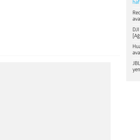
haf
Red
ava
DJI
[Ağ
Hua
ava
JBL
yen