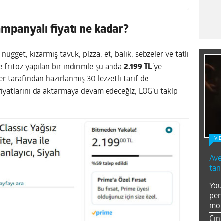
ampanyalı fiyatı ne kadar?
ugget, kızarmış tavuk, pizza, et, balık, sebzeler ve tatlı
e fritöz yapılan bir indirimle şu anda
2.199 TL
‘ye
ler tarafından hazırlanmış 30 lezzetli tarif de
fiyatlarını da aktarmaya devam edeceğiz, LOG’u takip
Vİ
Ave
tan
You
per
mou
Çin