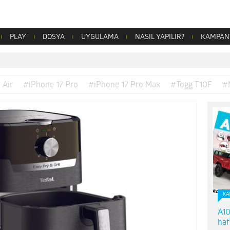
PLAY
DOSYA
UYGULAMA
NASIL YAPILIR?
KAMPAN
 Air
#iPhone 17 Pro
#iPhone 17 Pro Max
#Togg T10F
#
KA
A10
haf