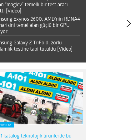
an “maglev” temelli bir test aracı
tti [Video]
msung Exynos 2600, AMD’nin RDNA4
arisini temel alan güçlü bir GPU
ıyor
sung Galaxy Z TriFold, zorlu
lamlık testine tabi tutuldu [Video]
MPANYA
1 katalog teknolojik ürünlerde bu