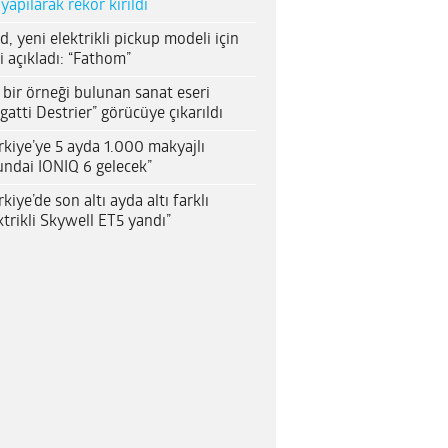
 yapılarak rekor kırıldı
d, yeni elektrikli pickup modeli için
i açıkladı: “Fathom”
 bir örneği bulunan sanat eseri
gatti Destrier” görücüye çıkarıldı
rkiye’ye 5 ayda 1.000 makyajlı
ndai IONIQ 6 gelecek”
rkiye’de son altı ayda altı farklı
ktrikli Skywell ET5 yandı”