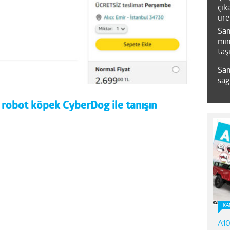
çık
üre
Sa
mim
taş
Sam
sağ
 robot köpek CyberDog ile tanışın
KA
A10