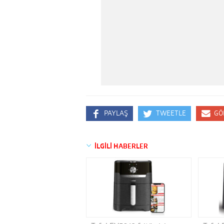
PAYLAŞ
TWEETLE
GÖ
İLGİLİ HABERLER