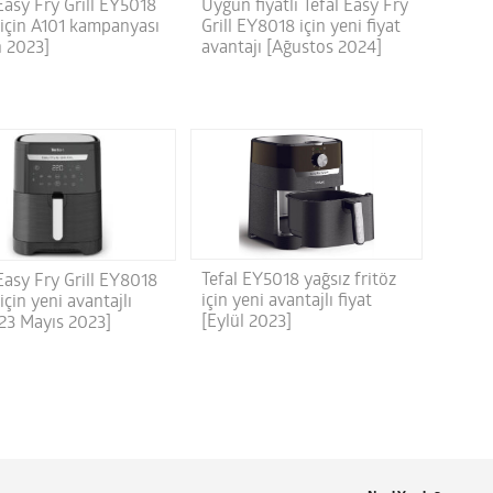
Easy Fry Grill EY5018
Uygun fiyatlı Tefal Easy Fry
 için A101 kampanyası
Grill EY8018 için yeni fiyat
n 2023]
avantajı [Ağustos 2024]
Tefal EY5018 yağsız fritöz
Easy Fry Grill EY8018
için yeni avantajlı fiyat
 için yeni avantajlı
[Eylül 2023]
[23 Mayıs 2023]