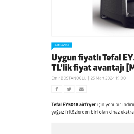
KAMPANYA
Uygun fiyatlı Tefal EY
TL’lik fiyat avantajı 
Emir BOSTANOĞLU
25 Mart 2024 19:00
Tefal EY5018 airfryer
için yeni bir indir
yağsız fritözlerden biri olan cihaz ekstra ç