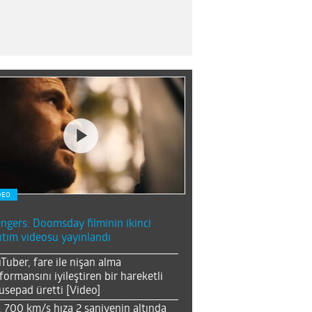
DEO
ngers: Doomsday filminin ikinci
ıtım videosu yayınlandı
Tuber, fare ile nişan alma
formansını iyileştiren bir hareketli
sepad üretti [Video]
, 700 km/s hıza 2 saniyenin altında