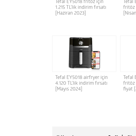
Tefal EY5018 fritöz için
Tefal 
1.215 TL’lik indirim fırsatı
fritöz
[Haziran 2023]
[Nisa
Tefal EY5018 airfryer için
Tefal 
4.120 TL’lik indirim fırsatı
fritöz
[Mayıs 2024]
fiyat 