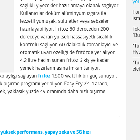
yol
sağlıklı yiyecekler hazırlamaya olanak sağlıyor.
For
Kullanıcılar döküm alüminyum ızgara ile
ism
lezzetli yumuşak, sulu etler veya sebzeler
Tek
hazırlayabiliyor. Fritöz 80 dereceden 200
“Bu
dereceye varan yüksek hassasiyetli sıcaklık
kontrolü sağlıyor. 60 dakikalık zamanlayıcı ve
“Tü
Hyu
otomatik uyarı özelliği de fritözde yer alıyor.
4.2 litre hacim sunan fritöz 6 kişiye kadar
“Tü
yemek hazırlanmasına imkan tanıyor.
ele
 kolaylığı sağlayan
fritöz
1.500 watt’lık bir güç sunuyor.
 pişirme programı yer alıyor. Easy Fry 2’si 1 arada,
erek, yaklaşık yüzde 49 oranında daha hızlı pişirme
 yüksek performans, yapay zeka ve 5G hızı