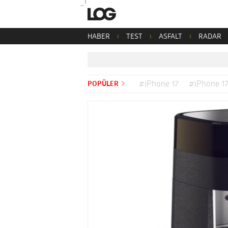
HABER
TEST
ASFALT
RADAR
POPÜLER
#iPhone 17
#iPhone 17