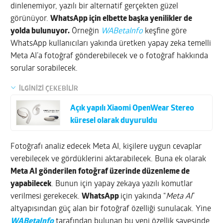
dinlenemiyor, yazılı bir alternatif gerçekten güzel
görünüyor.
WhatsApp için elbette başka yenilikler de
yolda bulunuyor.
Örneğin
WABetaInfo
keşfine göre
WhatsApp kullanıcıları yakında üretken yapay zeka temelli
Meta AI’a fotoğraf gönderebilecek ve o fotoğraf hakkında
sorular sorabilecek.
İLGİNİZİ ÇEKEBİLİR
Açık yapılı Xiaomi OpenWear Stereo
küresel olarak duyuruldu
Fotoğrafı analiz edecek Meta AI, kişilere uygun cevaplar
verebilecek ve gördüklerini aktarabilecek. Buna ek olarak
Meta AI gönderilen fotoğraf üzerinde düzenleme de
yapabilecek
. Bunun için yapay zekaya yazılı komutlar
verilmesi gerekecek.
WhatsApp
için yakında “
Meta AI
”
altyapısından güç alan bir fotoğraf özelliği sunulacak. Yine
WABetaInfo
tarafından bulunan bu yeni özellik sayesinde