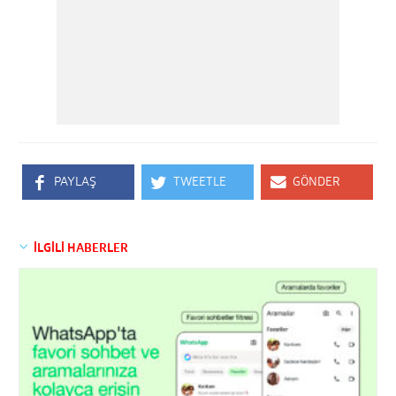
PAYLAŞ
TWEETLE
GÖNDER
İLGİLİ HABERLER