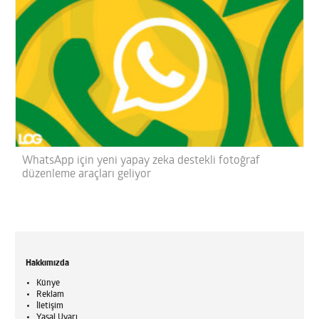
WhatsApp için yeni yapay zeka destekli fotoğraf
düzenleme araçları geliyor
Hakkımızda
Künye
Reklam
İletişim
Yasal Uyarı