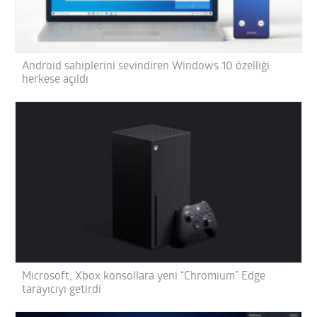
Android sahiplerini sevindiren Windows 10 özelliği
herkese açıldı
Microsoft, Xbox konsollara yeni “Chromium” Edge
tarayıcıyı getirdi