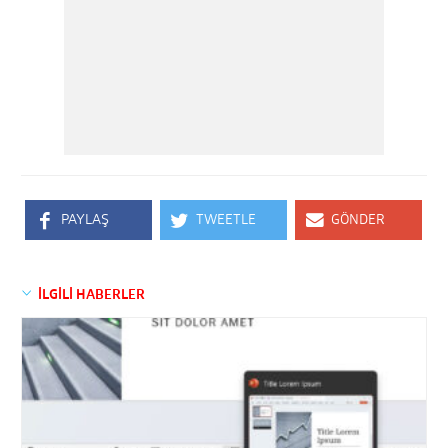
PAYLAŞ
TWEETLE
GÖNDER
İLGİLİ HABERLER