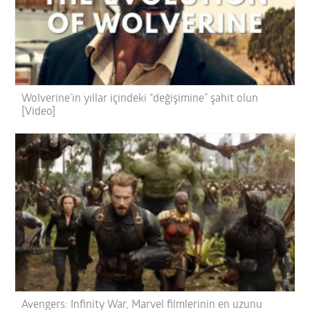
Wolverine’in yıllar içindeki “değişimine” şahit olun
[Video]
Avengers: Infinity War, Marvel filmlerinin en uzunu