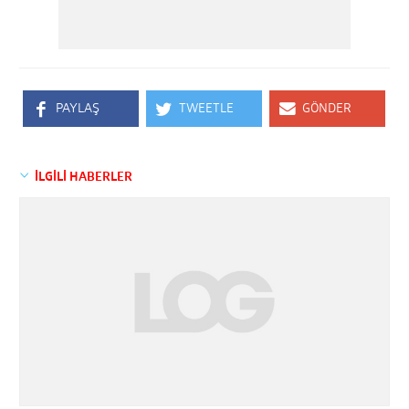
PAYLAŞ
TWEETLE
GÖNDER
İLGİLİ HABERLER