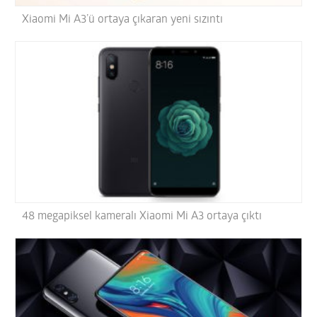
Xiaomi Mi A3’ü ortaya çıkaran yeni sızıntı
48 megapiksel kameralı Xiaomi Mi A3 ortaya çıktı