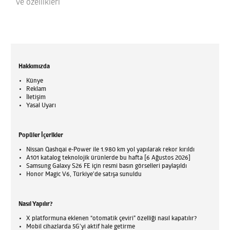
ve özellikleri
Hakkımızda
Künye
Reklam
İletişim
Yasal Uyarı
Popüler İçerikler
Nissan Qashqai e-Power ile 1.980 km yol yapılarak rekor kırıldı
A101 katalog teknolojik ürünlerde bu hafta [6 Ağustos 2026]
Samsung Galaxy S26 FE için resmi basın görselleri paylaşıldı
Honor Magic V6, Türkiye'de satışa sunuldu
Nasıl Yapılır?
X platformuna eklenen “otomatik çeviri” özelliği nasıl kapatılır?
Mobil cihazlarda 5G’yi aktif hale getirme