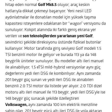
hitap eden normal
Golf Mk8.5
oluyor, araç keskin
hatlarıyla dikkat çekmeyi başarıyor. Yeni nesil LED
aydınlatmalar ile donatılan model için yüksek taşıma
kapasitesi isteyenlere odaklanan bir “
wagon
” versiyonu da
sunuluyor. Kokpit alanında iki farklı geniş ekrana yer
verilen ve
son teknolojilerden yararlanan yeni Golf
,
sevindirici şekilde direksiyonu üstünde fiziksel butonlar
kullanıyor. Motor tarafında giriş seviyesi Golf modeli 1.5
TSI benzinli motor ile geliyor ve burada 113 ya da 148
beygirlik üniteler sunuluyor. Bu modeller altı ileri manuel
ile alınabiliyor, 1.5 eTSI mild-hybrid versiyonlar aynı güç
değerlerini yedi ileri DSG ile kombinliyor. Aynı zamanda
201 beygir güç sunan ve yedi ileri DSG ile alınabilen
benzinli 2.0 TSI motor da listede yer alıyor. 2.0 TDI dizel
motoru altı ileri manuel ile 113 beygir, yedi ileri DSG’yle ise
148 beygir güç sunacak şekilde özelleştiren
Volkswagen,
aynı zamanda 100 km elektrik menziline
sahip olan, 201 beygir gücü altı ileri DSG ile yola aktaran