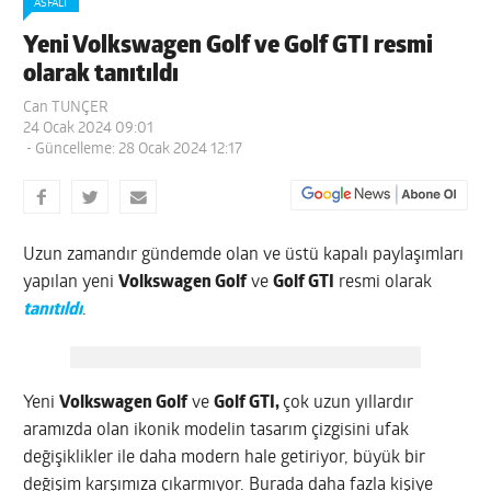
ASFALT
Yeni Volkswagen Golf ve Golf GTI resmi
olarak tanıtıldı
Can TUNÇER
24 Ocak 2024 09:01
- Güncelleme: 28 Ocak 2024 12:17
Uzun zamandır gündemde olan ve üstü kapalı paylaşımları
yapılan yeni
Volkswagen Golf
ve
Golf GTI
resmi olarak
tanıtıldı
.
Yeni
Volkswagen Golf
ve
Golf GTI,
çok uzun yıllardır
aramızda olan ikonik modelin tasarım çizgisini ufak
değişiklikler ile daha modern hale getiriyor, büyük bir
değişim karşımıza çıkarmıyor. Burada daha fazla kişiye