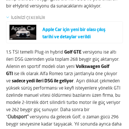
bir eHybrid versiyonu da sunacaklarını açıklıyor.
İLGİNİZİ ÇEKEBİLİR
Apple Car için yeni bir olası çıkış
tarihi ve detaylar verildi
1.5 TSI temelli Plug-in hybrid
Golf GTE
versiyonu ise altı
ileri DSG üzerinden yola toplam 268 beygir güç aktarıyor.
Ailenin en sportif modeli olan yeni
Volkswagen Golf
GTI
ise ilk olarak Alfa Romeo tarzı jantlarıyla öne çıkıyor
ve
sadece yedi ileri DSG ile geliyor
. Aşırı dikkat çekmeden
yüksek sürüş performansı ve keyfi isteyenlere yönelik GTI
özelinde manuel vitesi öldürmesi bazılarını üzen firma, bu
modele 2-litrelik dört silindirli turbo motor ile güç veriyor
ve 262 beygir güç sunuyor. Daha sonra bir
“
Clubsport”
versiyonu da gelecek Golf, o zaman gücü 296
beygir seviyesine kadar taşıyacak. Yıl sonunda ayrıca daha