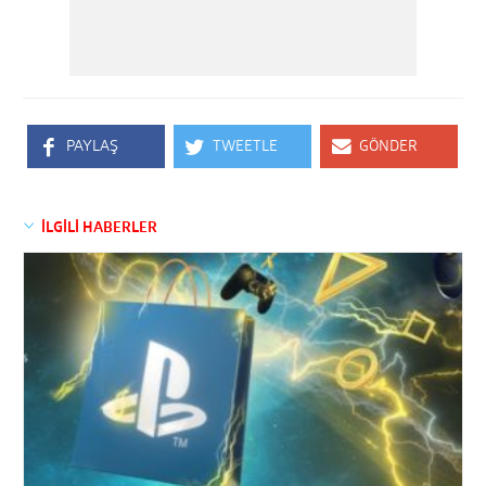
PAYLAŞ
TWEETLE
GÖNDER
İLGİLİ HABERLER