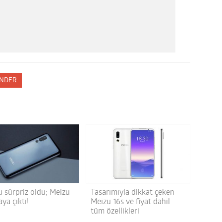
NDER
u sürpriz oldu; Meizu
Tasarımıyla dikkat çeken
aya çıktı!
Meizu 16s ve fiyat dahil
tüm özellikleri