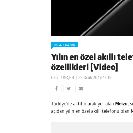
AKILLI TELEFON
Yılın en özel akıllı t
özellikleri [Video]
Can TUNÇER
23 Ocak 2019 15:15
Türkiye’de aktif olarak yer alan
Meizu
, 
açıdan yılın en özel akıllı telefonu olan
M