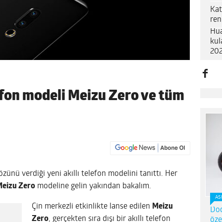
Kat
ren
Hua
kul
202
elefon modeli Meizu Zero ve tüm
sözünü verdiği yeni akıllı telefon modelini tanıttı. Her
eizu Zero
modeline gelin yakından bakalım.
AS
Çin merkezli etkinlikte lanse edilen
Meizu
Dod
Zero
, gerçekten sıra dışı bir akıllı telefon
öze