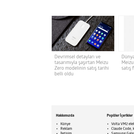
Devrimsel detayları ve
Dünya
tasarımıyla şaşırtan Meizu
Meizu
Zero modelinin satış tarihi
satış 
belli oldu
Hakkımızda
Popüler İçerikler
Künye
Volta VM2 elek
Reklam
Claude Code, ku
İletişim
Samsung Galaxy