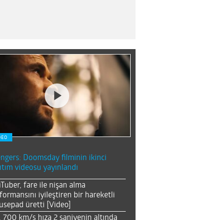
DEO
ngers: Doomsday filminin ikinci
ıtım videosu yayınlandı
Tuber, fare ile nişan alma
formansını iyileştiren bir hareketli
sepad üretti [Video]
, 700 km/s hıza 2 saniyenin altında