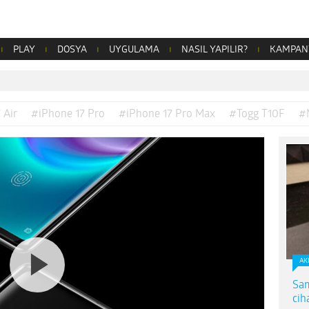
PLAY
DOSYA
UYGULAMA
NASIL YAPILIR?
KAMPAN
 Air
#iPhone 17 Pro
#iPhone 17 Pro Max
#Togg T10F
#
AK
Sam
cih