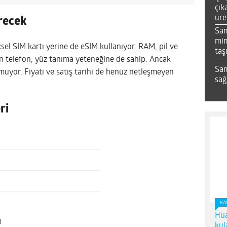
çık
üre
recek
Sa
mim
iksel SIM kartı yerine de eSIM kullanıyor. RAM, pil ve
taş
n telefon, yüz tanıma yeteneğine de sahip. Ancak
Sam
uyor. Fiyatı ve satış tarihi de henüz netleşmeyen
sağ
ri
KA
Hua
l
kul