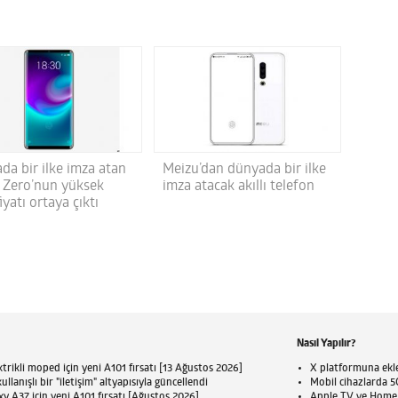
da bir ilke imza atan
Meizu’dan dünyada bir ilke
 Zero’nun yüksek
imza atacak akıllı telefon
fiyatı ortaya çıktı
Nasıl Yapılır?
trikli moped için yeni A101 fırsatı [13 Ağustos 2026]
X platformuna eklen
llanışlı bir "iletişim" altyapısıyla güncellendi
Mobil cihazlarda 5G
 A37 için yeni A101 fırsatı [Ağustos 2026]
Apple TV ve HomePo