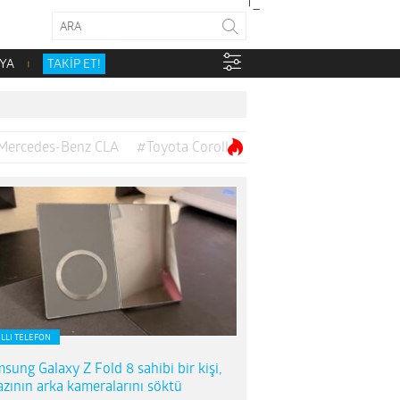
YA
TAKİP ET!
Mercedes-Benz CLA
#Toyota Corolla
ILLI TELEFON
sung Galaxy Z Fold 8 sahibi bir kişi,
azının arka kameralarını söktü