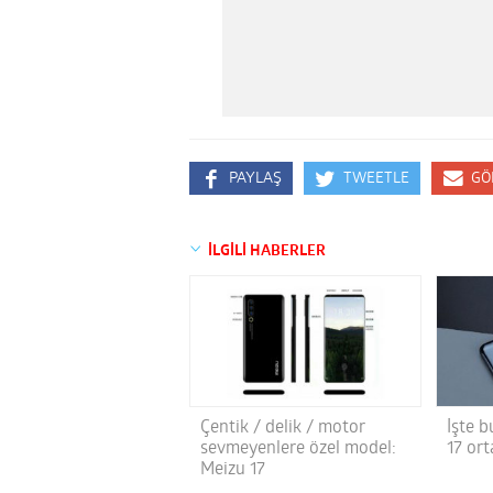
PAYLAŞ
TWEETLE
GÖ
İLGİLİ HABERLER
Çentik / delik / motor
İşte b
sevmeyenlere özel model:
17 ort
Meizu 17