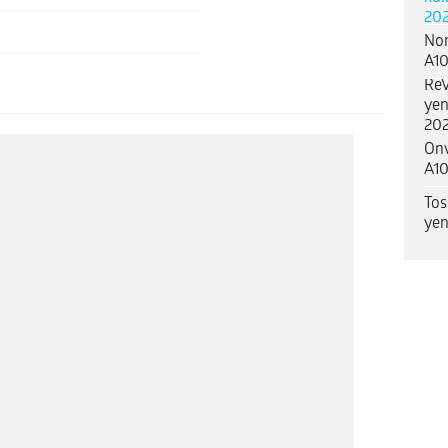
202
Nor
A10
ReV
yen
202
Onv
A10
Tos
yen