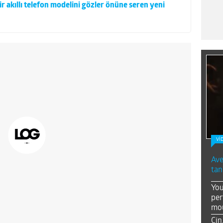
ir akıllı telefon modelini gözler önüne seren yeni
Vİ
Ave
tan
You
per
mou
Çin