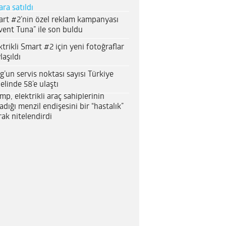
ara satıldı
rt #2’nin özel reklam kampanyası
vent Tuna” ile son buldu
ktrikli Smart #2 için yeni fotoğraflar
laşıldı
g’un servis noktası sayısı Türkiye
elinde 58’e ulaştı
mp, elektrikli araç sahiplerinin
adığı menzil endişesini bir “hastalık”
rak nitelendirdi