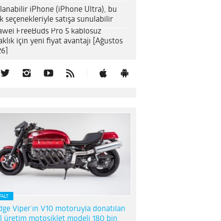
lanabilir iPhone (iPhone Ultra), bu
k seçenekleriyle satışa sunulabilir
wei FreeBuds Pro 5 kablosuz
aklık için yeni fiyat avantajı [Ağustos
6]
FALT
ge Viper’ın V10 motoruyla donatılan
l üretim motosiklet modeli 180 bin