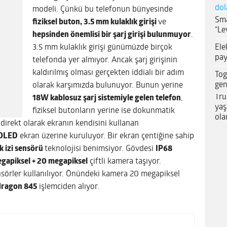
dol
modeli. Çünkü bu telefonun bünyesinde
Sma
fiziksel buton, 3.5 mm kulaklık girişi
ve
“Le
hepsinden önemlisi bir şarj girişi bulunmuyor
.
Ele
3.5 mm kulaklık girişi günümüzde birçok
pay
telefonda yer almıyor. Ancak şarj girişinin
kaldırılmış olması gerçekten iddialı bir adım
Tog
gen
olarak karşımızda bulunuyor. Bunun yerine
Tru
18W kablosuz şarj sistemiyle gelen telefon
,
yaş
fiziksel butonların yerine ise dokunmatik
ola
 direkt olarak ekranın kendisini kullanan
OLED
ekran üzerine kuruluyor. Bir ekran çentiğine sahip
 izi sensörü
teknolojisi benimsiyor. Gövdesi
IP68
gapiksel + 20 megapiksel
çiftli kamera taşıyor.
örler kullanılıyor. Önündeki kamera 20 megapiksel
ragon 845
işlemciden alıyor.