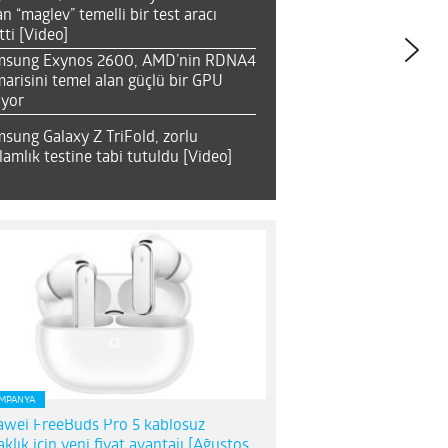
an “maglev” temelli bir test aracı
tti [Video]
msung Exynos 2600, AMD’nin RDNA4
arisini temel alan güçlü bir GPU
ıyor
sung Galaxy Z TriFold, zorlu
lamlık testine tabi tutuldu [Video]
MPANYA
wei FreeBuds Pro 5 kablosuz
aklık için yeni fiyat avantajı [Ağustos