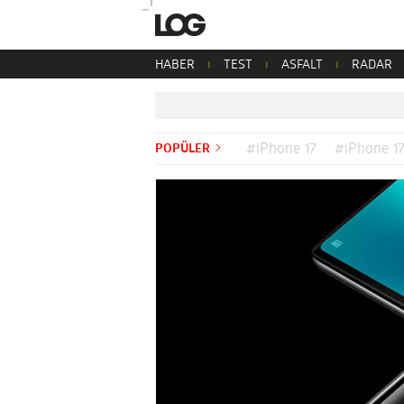
HABER
TEST
ASFALT
RADAR
POPÜLER
#iPhone 17
#iPhone 17