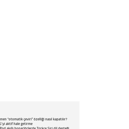
en “otomatik çeviri” özelliği nasıl kapatılır?
’yi aktif hale getirme
d akıllı hoparlörlerde Türkçe Siri dil desteği