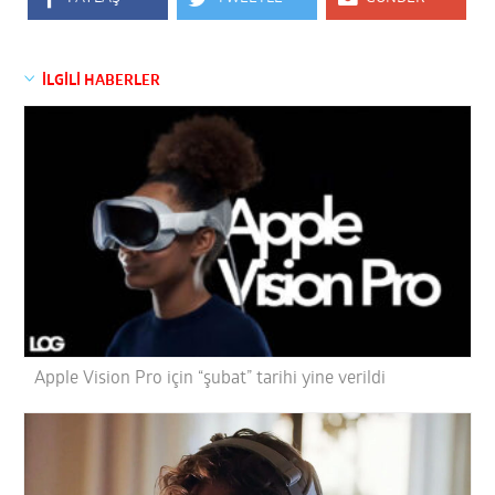
İLGİLİ HABERLER
Apple Vision Pro için “şubat” tarihi yine verildi