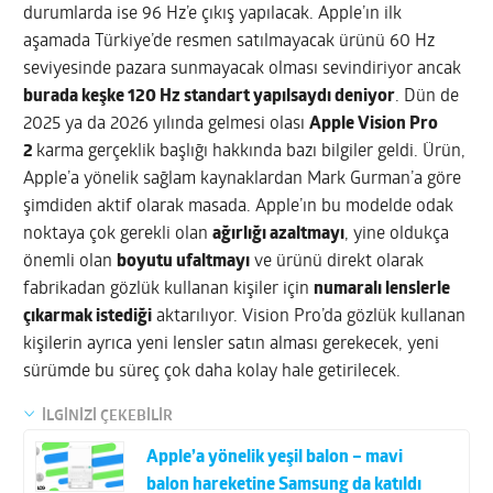
durumlarda ise 96 Hz’e çıkış yapılacak. Apple’ın ilk
aşamada Türkiye’de resmen satılmayacak ürünü 60 Hz
seviyesinde pazara sunmayacak olması sevindiriyor ancak
burada keşke 120 Hz standart yapılsaydı deniyor
. Dün de
2025 ya da 2026 yılında gelmesi olası
Apple Vision Pro
2
karma gerçeklik başlığı hakkında bazı bilgiler geldi. Ürün,
Apple’a yönelik sağlam kaynaklardan Mark Gurman’a göre
şimdiden aktif olarak masada. Apple’ın bu modelde odak
noktaya çok gerekli olan
ağırlığı azaltmayı
, yine oldukça
önemli olan
boyutu ufaltmayı
ve ürünü direkt olarak
fabrikadan gözlük kullanan kişiler için
numaralı lenslerle
çıkarmak istediği
aktarılıyor. Vision Pro’da gözlük kullanan
kişilerin ayrıca yeni lensler satın alması gerekecek, yeni
sürümde bu süreç çok daha kolay hale getirilecek.
İLGİNİZİ ÇEKEBİLİR
Apple’a yönelik yeşil balon – mavi
balon hareketine Samsung da katıldı