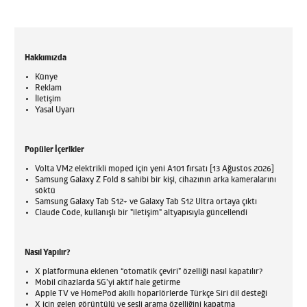
Hakkımızda
Künye
Reklam
İletişim
Yasal Uyarı
Popüler İçerikler
Volta VM2 elektrikli moped için yeni A101 fırsatı [13 Ağustos 2026]
Samsung Galaxy Z Fold 8 sahibi bir kişi, cihazının arka kameralarını
söktü
Samsung Galaxy Tab S12+ ve Galaxy Tab S12 Ultra ortaya çıktı
Claude Code, kullanışlı bir "iletişim" altyapısıyla güncellendi
Nasıl Yapılır?
X platformuna eklenen “otomatik çeviri” özelliği nasıl kapatılır?
Mobil cihazlarda 5G’yi aktif hale getirme
Apple TV ve HomePod akıllı hoparlörlerde Türkçe Siri dil desteği
X için gelen görüntülü ve sesli arama özelliğini kapatma