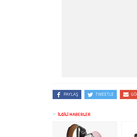
PAYLAŞ
TWEETLE
GÖ
İLGİLİ HABERLER