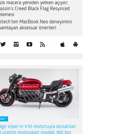
sik macera yeniden yelken açıyor;
assin’s Creed Black Flag Resynced
elemesi
itech’ten MacBook Neo deneyimini
amlayan aksesuar önerileri
FALT
ge Viper’ın V10 motoruyla donatılan
l üretim motosiklet modeli 180 bin