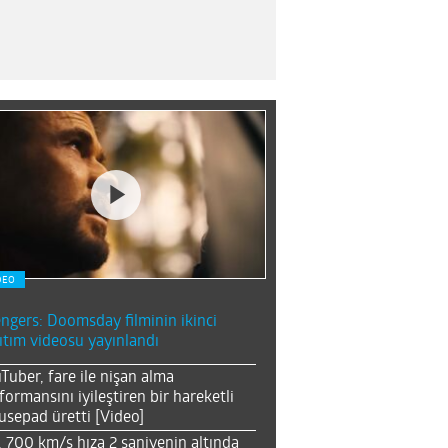
DEO
ngers: Doomsday filminin ikinci
ıtım videosu yayınlandı
Tuber, fare ile nişan alma
formansını iyileştiren bir hareketli
sepad üretti [Video]
, 700 km/s hıza 2 saniyenin altında