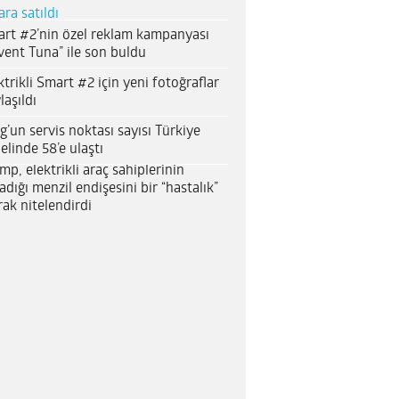
ara satıldı
rt #2’nin özel reklam kampanyası
vent Tuna” ile son buldu
ktrikli Smart #2 için yeni fotoğraflar
laşıldı
g’un servis noktası sayısı Türkiye
elinde 58’e ulaştı
mp, elektrikli araç sahiplerinin
adığı menzil endişesini bir “hastalık”
rak nitelendirdi