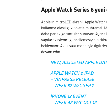
Apple Watch Series 6 yeni 
Apple’ın microLED ekranlı Apple Watch’
kullanma olasılığı kuvvetle muhtemel. 
daha parlak görüntüler sunuyor. Ayrıca 
yapılacak işlemci güncellemesiyle birlik
bekleniyor. Akıllı saat modeliyle ilgili d
devam edin.
NEW, ADJUSTED APPLE DAT
APPLE WATCH & IPAD
– VIA PRESS RELEASE
– WEEK 37 W/C SEP 7
IPHONE 12 EVENT
– WEEK 42 W/C OCT 12