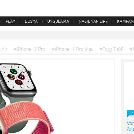
PLAY
DOSYA
UYGULAMA
NASIL YAPILIR?
KAMPAN
 Air
#iPhone 17 Pro
#iPhone 17 Pro Max
#Togg T10F
#
KA
Vol
A10