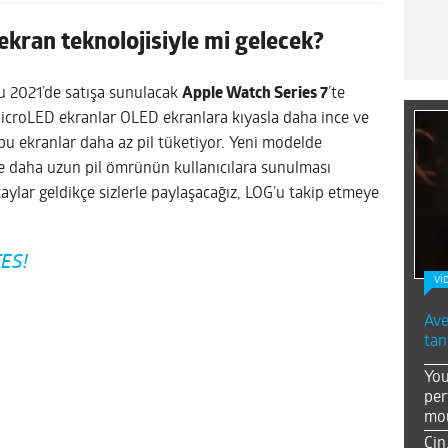
ekran teknolojisiyle mi gelecek?
u 2021’de satışa sunulacak
Apple Watch Series 7
’te
MicroLED ekranlar OLED ekranlara kıyasla daha ince ve
bu ekranlar daha az pil tüketiyor. Yeni modelde
te daha uzun pil ömrünün kullanıcılara sunulması
etaylar geldikçe sizlerle paylaşacağız, LOG’u takip etmeye
ES!
Vİ
Ave
tan
You
per
mou
Çin