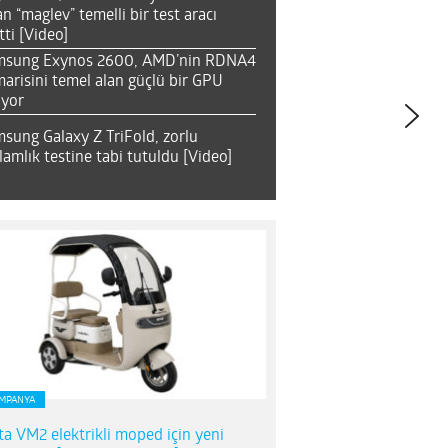
an “maglev” temelli bir test aracı
tti [Video]
msung Exynos 2600, AMD’nin RDNA4
arisini temel alan güçlü bir GPU
ıyor
sung Galaxy Z TriFold, zorlu
lamlık testine tabi tutuldu [Video]
MPANYA
ta VM2 elektrikli moped için yeni