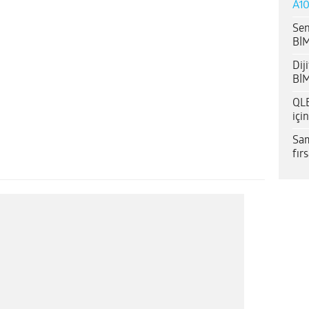
A10
Sen
BİM
Dij
BİM
QLE
içi
Sam
fır