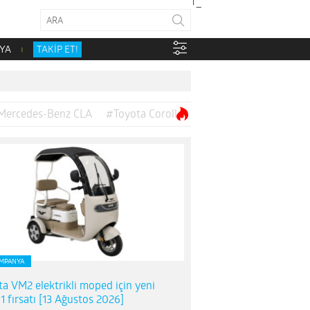
YA
TAKİP ET!
Mercedes-Benz CLA
#Toyota Corolla
MPANYA
ta VM2 elektrikli moped için yeni
1 fırsatı [13 Ağustos 2026]