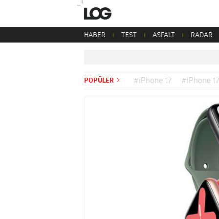
HABER
TEST
ASFALT
RADAR
POPÜLER
#iPhone 17
#iPhone 17