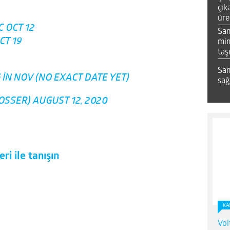
çık
üre
 OCT 12
Sa
CT 19
mim
taş
Sam
IN NOV (NO EXACT DATE YET)
sağ
OSSER)
AUGUST 12, 2020
i ile tanışın
KA
Vol