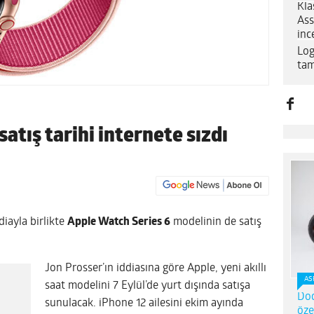
Kla
Ass
inc
Log
tam
atış tarihi internete sızdı
ddiayla birlikte
Apple Watch Series 6
modelinin de satış
Jon Prosser’ın iddiasına göre Apple, yeni akıllı
AS
saat modelini 7 Eylül’de yurt dışında satışa
Dod
sunulacak. iPhone 12 ailesini ekim ayında
öze