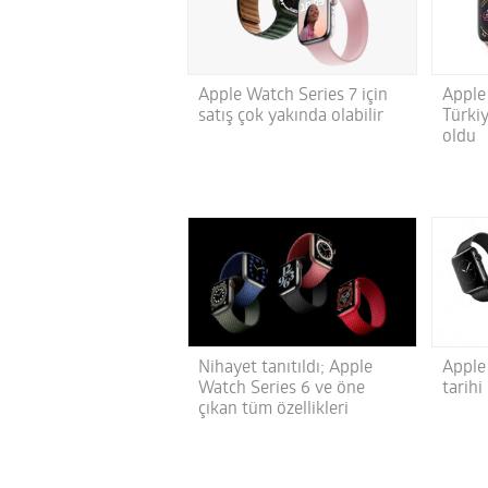
Apple Watch Series 7 için
Apple
satış çok yakında olabilir
Türkiy
oldu
Nihayet tanıtıldı; Apple
Apple 
Watch Series 6 ve öne
tarihi
çıkan tüm özellikleri