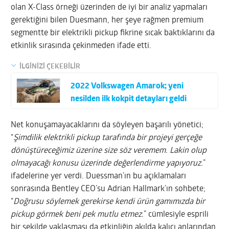
olan X-Class örneği üzerinden de iyi bir analiz yapmaları
gerektiğini bilen Duesmann, her şeye rağmen premium
segmentte bir elektrikli pickup fikrine sıcak baktıklarını da
etkinlik sırasında çekinmeden ifade etti.
İLGİNİZİ ÇEKEBİLİR
2022 Volkswagen Amarok; yeni
nesilden ilk kokpit detayları geldi
Net konuşamayacaklarını da söyleyen başarılı yönetici;
“
Şimdilik elektrikli pickup tarafında bir projeyi gerçeğe
dönüştüreceğimiz üzerine size söz veremem. Lakin olup
olmayacağı konusu üzerinde değerlendirme yapıyoruz.
”
ifadelerine yer verdi. Duessman’ın bu açıklamaları
sonrasında Bentley CEO’su Adrian Hallmark’ın sohbete;
“
Doğrusu söylemek gerekirse kendi ürün gamımızda bir
pickup görmek beni pek mutlu etmez.
” cümlesiyle esprili
bir şekilde yaklaşması da etkinliğin akılda kalıcı anlarından