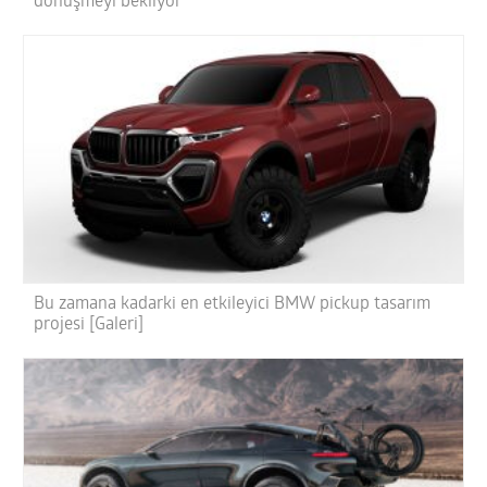
dönüşmeyi bekliyor
Bu zamana kadarki en etkileyici BMW pickup tasarım
projesi [Galeri]