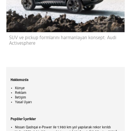
SUV ve pickup formlarını harmanlayan konsept: Audi
Activesphere
Hakkımızda
Künye
Reklam
İletişim
Yasal Uyarı
Popüler İçerikler
Nissan Qashqai e-Power ile 1.980 km yol yapılarak rekor kırıldı