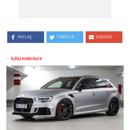
PAYLAŞ
TWEETLE
GÖNDER
İLGİLİ HABERLER