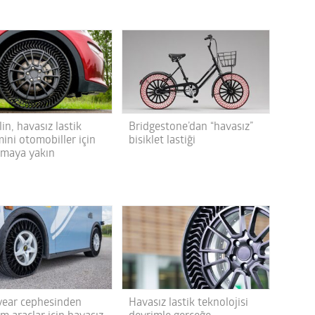
in, havasız lastik
Bridgestone’dan “havasız”
ini otomobiller için
bisiklet lastiği
tmaya yakın
ear cephesinden
Havasız lastik teknolojisi