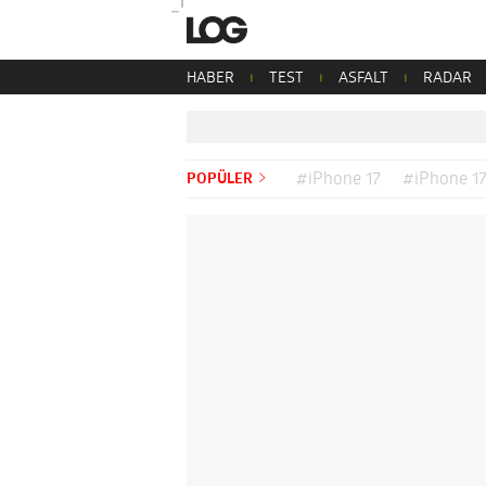
HABER
TEST
ASFALT
RADAR
POPÜLER
#iPhone 17
#iPhone 17