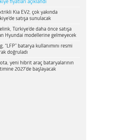
kiye fiyatları açıklandı
ktrikli Kia EV2, çok yakında
kiye’de satışa sunulacak
elink, Türkiye’de daha önce satışa
an Hyundai modellerine gelmeyecek
g, “LFP” batarya kullanımını resmi
rak doğruladı
ota, yeni hibrit araç bataryalarının
timine 2027’de başlayacak