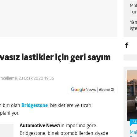
Mak
Tür
Yan
işt
asız lastikler için geri sayım
ncelleme: 23 Ocak 2020 19:35
n biri olan
Bridgestone
, bisikletlere ve ticari
planlıyor.
AS
Automotive News
‘un raporuna göre
Mak
Bridgestone, binek otomobillerden ziyade