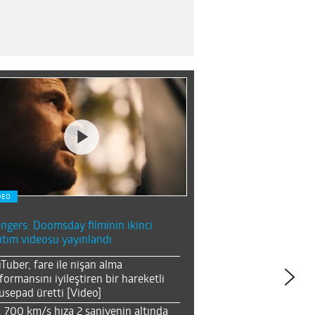
DEO
ngers: Doomsday filminin ikinci
ıtım videosu yayınlandı
Tuber, fare ile nişan alma
formansını iyileştiren bir hareketli
sepad üretti [Video]
, 700 km/s hıza 2 saniyenin altında