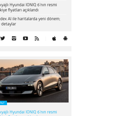
yajlı Hyundai IONIQ 6’nın resmi
kiye fiyatları açıklandı
dex AI ile haritalarda yeni dönem;
e detaylar
FALT
yajlı Hyundai IONIQ 6’nın resmi