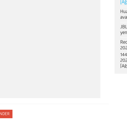
[Ağ
Hua
ava
JBL
yen
Red
202
144
202
[Ağ
NDER