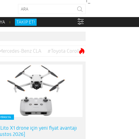
YA
TAKİP ET!
Mercedes-Benz CLA
#Toyota Corolla
MPANYA
 Lito X1 drone için yeni fiyat avantajı
ustos 2026]