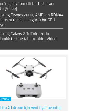
an “maglev” temelli bir test aracı
tti [Video]
msung Exynos 2600, AMD’nin RDNA4
arisini temel alan güçlü bir GPU
ıyor
sung Galaxy Z TriFold, zorlu
lamlık testine tabi tutuldu [Video]
MPANYA
 Lito X1 drone için yeni fiyat avantajı