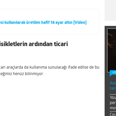
i kullanılarak üretilen hafif 18 ayar altın [Video]
sikletlerin ardından ticari
icari araçlarda da kullanıma sunulacağı ifade edilse de bu
Vİ
eceğimiz henüz bilinmiyor.
Ave
tan
You
per
mou
Çin