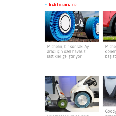
İLGİLİ HABERLER
Michelin, bir sonraki Ay
Michel
aracı için özel havasız
dönem
lastikler geliştiriyor
başla
Goody