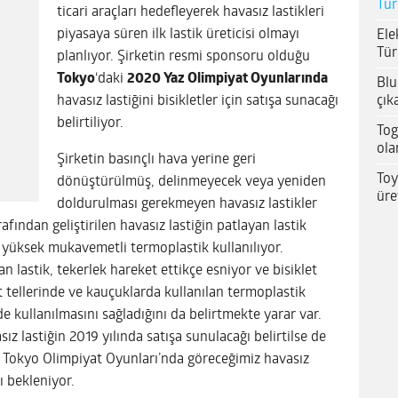
Tür
ticari araçları hedefleyerek havasız lastikleri
piyasaya süren ilk lastik üreticisi olmayı
Ele
Tür
planlıyor. Şirketin resmi sponsoru olduğu
Tokyo
‘daki
2020 Yaz Olimpiyat Oyunlarında
Blu
çık
havasız lastiğini bisikletler için satışa sunacağı
belirtiliyor.
Tog
ola
Şirketin basınçlı hava yerine geri
Toy
dönüştürülmüş, delinmeyecek veya yeniden
üre
doldurulması gerekmeyen havasız lastikler
afından geliştirilen havasız lastiğin patlayan lastik
 yüksek mukavemetli termoplastik kullanılıyor.
an lastik, tekerlek hareket ettikçe esniyor ve bisiklet
t tellerinde ve kauçuklarda kullanılan termoplastik
de kullanılmasını sağladığını da belirtmekte yarar var.
z lastiğin 2019 yılında satışa sunulacağı belirtilse de
ı. Tokyo Olimpiyat Oyunları’nda göreceğimiz havasız
ı bekleniyor.