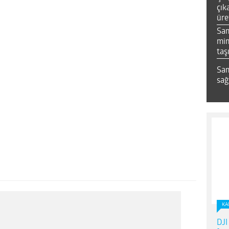
çık
üre
Sa
mim
taş
Sam
sağ
KA
DJI