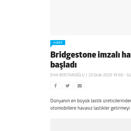
HABER
Bridgestone imzalı hav
başladı
Emir BOSTANOĞLU
23 Ocak 2020 19:00
- Gü
Dünyanın en büyük lastik üreticilerinde
otomobillere havasız lastikler getirmeyi 