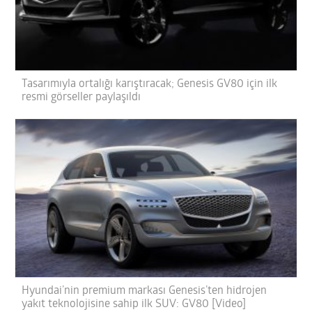
Tasarımıyla ortalığı karıştıracak; Genesis GV80 için ilk
resmi görseller paylaşıldı
Hyundai’nin premium markası Genesis’ten hidrojen
yakıt teknolojisine sahip ilk SUV: GV80 [Video]