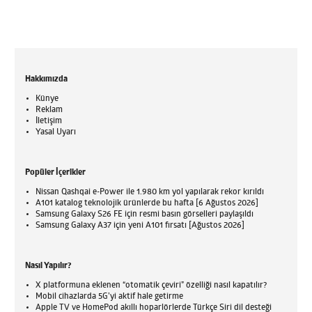
Hakkımızda
Künye
Reklam
İletişim
Yasal Uyarı
Popüler İçerikler
Nissan Qashqai e-Power ile 1.980 km yol yapılarak rekor kırıldı
A101 katalog teknolojik ürünlerde bu hafta [6 Ağustos 2026]
Samsung Galaxy S26 FE için resmi basın görselleri paylaşıldı
Samsung Galaxy A37 için yeni A101 fırsatı [Ağustos 2026]
Nasıl Yapılır?
X platformuna eklenen “otomatik çeviri” özelliği nasıl kapatılır?
Mobil cihazlarda 5G’yi aktif hale getirme
Apple TV ve HomePod akıllı hoparlörlerde Türkçe Siri dil desteği