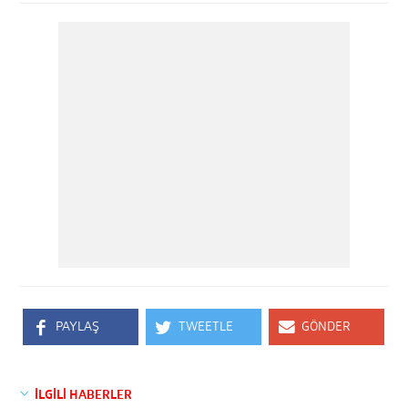
PAYLAŞ
TWEETLE
GÖNDER
İLGİLİ HABERLER