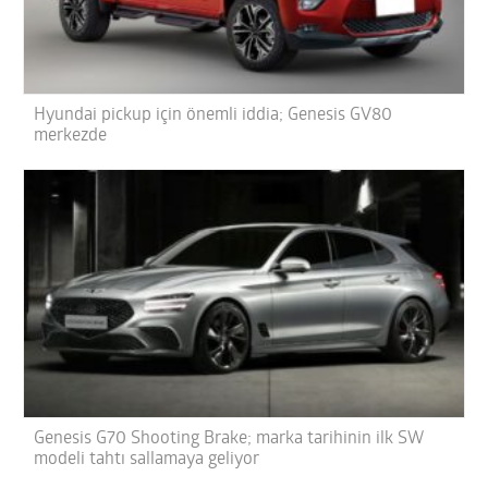
Hyundai pickup için önemli iddia; Genesis GV80
merkezde
Genesis G70 Shooting Brake; marka tarihinin ilk SW
modeli tahtı sallamaya geliyor