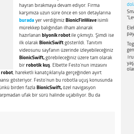
dol
hayran bırakmaya devam ediyor. Firma
Sma
karşımıza uzun süre önce en son detaylarına
“Le
burada
yer verdiğimiz
BionicFinWave
isimli
Ele
mürekkep balığından ilham alınarak
pay
hazırlanan
biyonik robot
ile çıkmıştı. Şimdi ise
ilk olarak
BionicSwift
gösterildi. Tanıtım
Tog
gen
videosunu sayfanın üzerinde izleyebileceğiniz
Tru
BionicSwift,
görebileceğiniz üzere tam olarak
yaş
bir
robotik
kuş
. Elbette Festo’nun imzasını
ola
n robot
, hareketli kanatçıklarıyla gerçeğinden ayırt
mansı gösteriyor. Festo’nun bu robotla uçuş konusunda
Çünkü birden fazla
BionicSwift,
özel navigasyon
 çarpmadan ufak bir sürü halinde uçabiliyor. Bu da