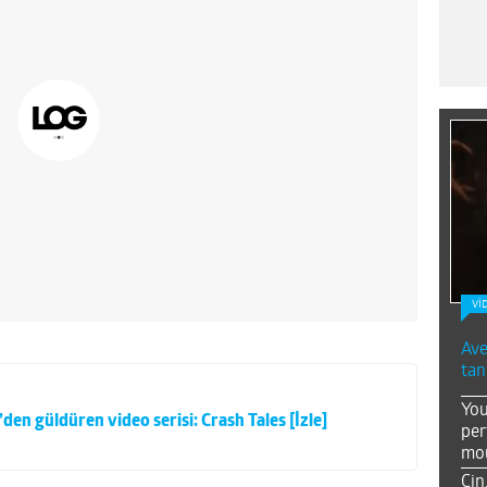
Vİ
Ave
tan
You
en güldüren video serisi: Crash Tales [İzle]
per
mou
Çin