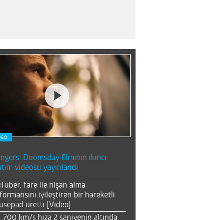
DEO
ngers: Doomsday filminin ikinci
ıtım videosu yayınlandı
Tuber, fare ile nişan alma
formansını iyileştiren bir hareketli
sepad üretti [Video]
, 700 km/s hıza 2 saniyenin altında