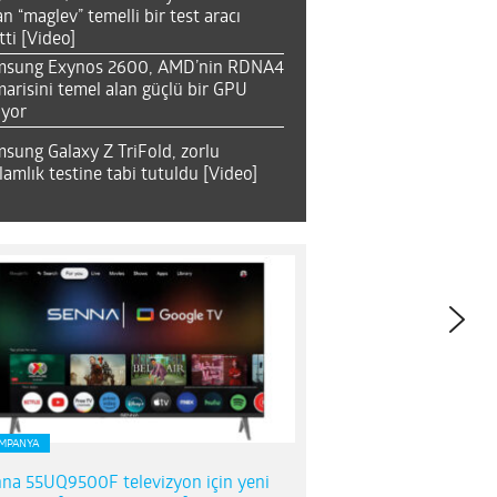
an “maglev” temelli bir test aracı
tti [Video]
msung Exynos 2600, AMD’nin RDNA4
arisini temel alan güçlü bir GPU
ıyor
sung Galaxy Z TriFold, zorlu
lamlık testine tabi tutuldu [Video]
MPANYA
na 55UQ9500F televizyon için yeni