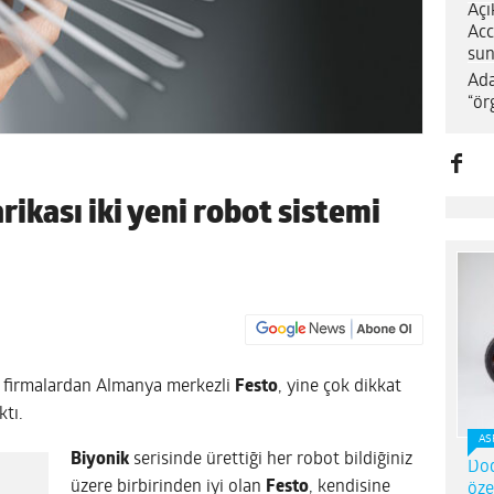
Açı
Acc
sun
Ada
“ör
rikası iki yeni robot sistemi
firmalardan Almanya merkezli
Festo
, yine çok dikkat
ktı.
AS
Biyonik
serisinde ürettiği her robot bildiğiniz
Dod
üzere birbirinden iyi olan
Festo
, kendisine
öze