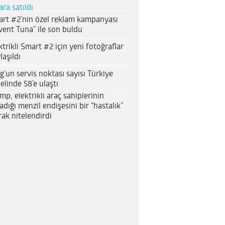
ara satıldı
rt #2’nin özel reklam kampanyası
vent Tuna” ile son buldu
ktrikli Smart #2 için yeni fotoğraflar
laşıldı
g’un servis noktası sayısı Türkiye
elinde 58’e ulaştı
mp, elektrikli araç sahiplerinin
adığı menzil endişesini bir “hastalık”
rak nitelendirdi