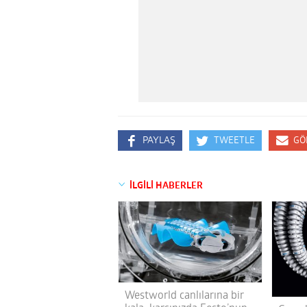
PAYLAŞ
TWEETLE
GÖ
İLGİLİ HABERLER
Westworld canlılarına bir