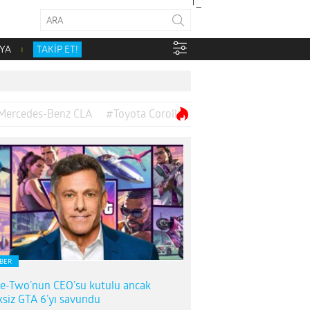
YA
TAKİP ET!
Mercedes-Benz CLA
#Toyota Corolla
BER
e-Two’nun CEO’su kutulu ancak
ksiz GTA 6’yı savundu