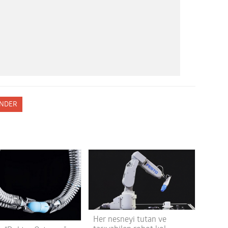
NDER
Her nesneyi tutan ve