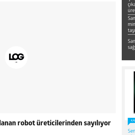
çık
üre
Sa
mim
taş
Sam
sağ
KA
anan robot üreticilerinden sayılıyor
Sen