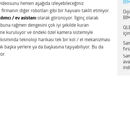
BİM
videosunu hemen aşağıda izleyebileceğiniz
firmanın diğer robotları gibi bir hayvanı taklit etmiyor.
Dij
BİM
rdımcı / ev asistanı
olarak görünüyor. İlginç olarak
 buna rağmen dengesini çok iyi şekilde kuran
QLE
ne kuruluyor ve öndeki özel kamera sistemiyle
içi
t kısmında teknoloji harikası tek bir kol / el mekanizması
Sam
ak başka yerlere ya da başkasına taşıyabiliyor. Bu da
fır
or.
Sam
ava
ind