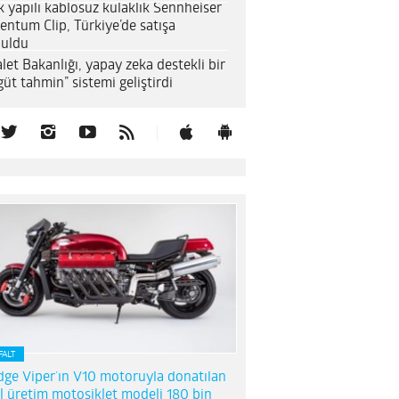
k yapılı kablosuz kulaklık Sennheiser
entum Clip, Türkiye’de satışa
uldu
let Bakanlığı, yapay zeka destekli bir
güt tahmin” sistemi geliştirdi
FALT
ge Viper’ın V10 motoruyla donatılan
l üretim motosiklet modeli 180 bin