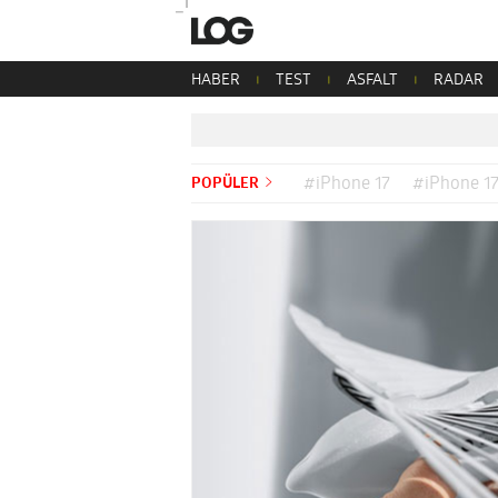
HABER
TEST
ASFALT
RADAR
POPÜLER
#iPhone 17
#iPhone 17