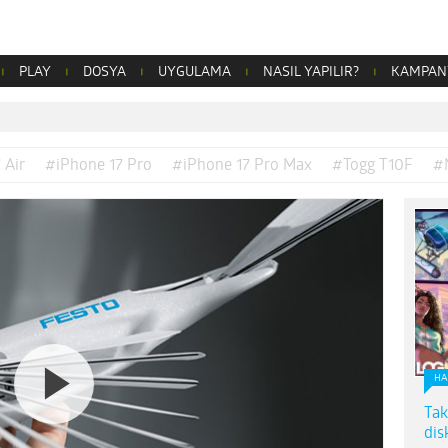
PLAY
DOSYA
UYGULAMA
NASIL YAPILIR?
KAMPAN
 Air
#iPhone 17 Pro
#iPhone 17 Pro Max
#Togg T10F
#
HA
Tak
dis