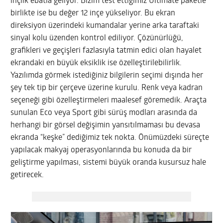
inçlik ebatla geliyor. Bizim test ettiğimiz Ultimate paketle
birlikte ise bu değer 12 inçe yükseliyor. Bu ekran
direksiyon üzerindeki kumandalar yerine arka taraftaki
sinyal kolu üzenden kontrol ediliyor. Çözünürlüğü,
grafikleri ve geçişleri fazlasıyla tatmin edici olan hayalet
ekrandaki en büyük eksiklik ise özelleştirilebilirlik.
Yazılımda görmek istediğiniz bilgilerin seçimi dışında her
şey tek tip bir çerçeve üzerine kurulu. Renk veya kadran
seçeneği gibi özelleştirmeleri maalesef göremedik. Araçta
sunulan Eco veya Sport gibi sürüş modları arasında da
herhangi bir görsel değişimin yansıtılmaması bu devasa
ekranda “keşke” dediğimiz tek nokta. Önümüzdeki süreçte
yapılacak makyaj operasyonlarında bu konuda da bir
geliştirme yapılması, sistemi büyük oranda kusursuz hale
getirecek.